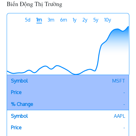
Biến Động Thị Trường
5d
1m
3m
6m
1y
2y
5y
10y
MSFT
-
-
AAPL
-