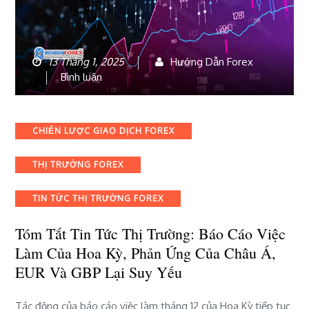
13 Tháng 1, 2025
Hướng Dẫn Forex
bài
Bình luận
viết
Tóm
tắt
Categories
CHIẾN LƯỢC GIAO DỊCH FOREX
tin
tức
THỊ TRƯỜNG FOREX
thị
trường:
Báo
TIN TỨC THỊ TRƯỜNG FOREX
cáo
việc
Tóm Tắt Tin Tức Thị Trường: Báo Cáo Việc
làm
Làm Của Hoa Kỳ, Phản Ứng Của Châu Á,
của
EUR Và GBP Lại Suy Yếu
Hoa
Kỳ,
phản
Tác động của báo cáo việc làm tháng 12 của Hoa Kỳ tiếp tục