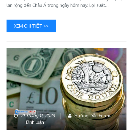
ứng
lan rộng đến Châu Á trong ngày hôm nay: Lợi suất…
của
Châu
Á,
XEM CHI TIẾT >>
EUR
và
GBP
lại
suy
yếu
21 Tháng 11, 2023
Hướng Dẫn Forex
bài
Bình luận
viết