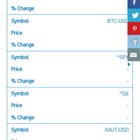
-
BTC-USD
-
-
^SPX
-
-
^DJI
-
-
XAUT-USD