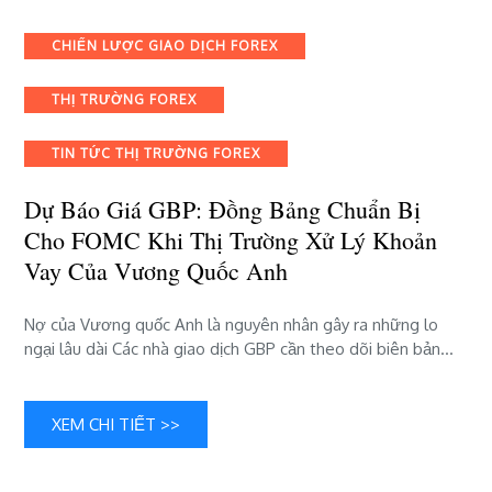
Dự
báo
Categories
CHIẾN LƯỢC GIAO DỊCH FOREX
giá
GBP:
THỊ TRƯỜNG FOREX
đồng
Bảng
chuẩn
TIN TỨC THỊ TRƯỜNG FOREX
bị
cho
Dự Báo Giá GBP: Đồng Bảng Chuẩn Bị
FOMC
Cho FOMC Khi Thị Trường Xử Lý Khoản
khi
Vay Của Vương Quốc Anh
thị
trường
xử
Nợ của Vương quốc Anh là nguyên nhân gây ra những lo
lý
ngại lâu dài Các nhà giao dịch GBP cần theo dõi biên bản…
khoản
vay
của
XEM CHI TIẾT >>
Vương
quốc
Anh