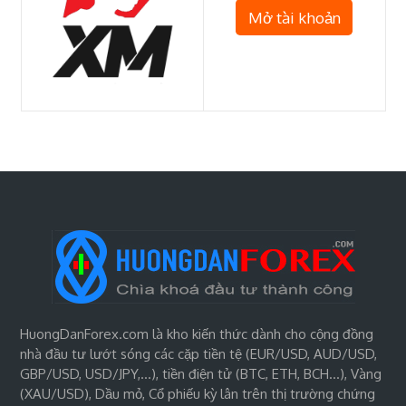
Mở tài khoản
HuongDanForex.com là kho kiến thức dành cho cộng đồng
nhà đầu tư lướt sóng các cặp tiền tệ (EUR/USD, AUD/USD,
GBP/USD, USD/JPY,…), tiền điện tử (BTC, ETH, BCH…), Vàng
(XAU/USD), Dầu mỏ, Cổ phiếu kỳ lân trên thị trường chứng