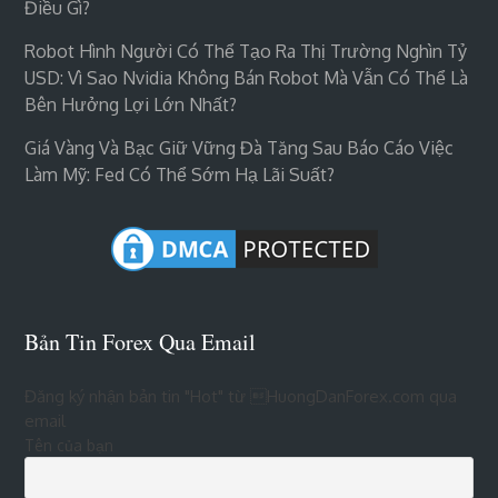
Điều Gì?
Robot Hình Người Có Thể Tạo Ra Thị Trường Nghìn Tỷ
USD: Vì Sao Nvidia Không Bán Robot Mà Vẫn Có Thể Là
Bên Hưởng Lợi Lớn Nhất?
Giá Vàng Và Bạc Giữ Vững Đà Tăng Sau Báo Cáo Việc
Làm Mỹ: Fed Có Thể Sớm Hạ Lãi Suất?
Bản Tin Forex Qua Email
Đăng ký nhận bản tin "Hot" từ HuongDanForex.com qua
email
Tên của bạn