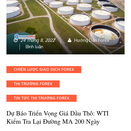
24 Tháng 8, 2022
Hướng Dẫn Forex
bài
Bình luận
viết
Dự
báo
Categories
CHIẾN LƯỢC GIAO DỊCH FOREX
triển
vọng
THỊ TRƯỜNG FOREX
giá
dầu
thô:
TIN TỨC THỊ TRƯỜNG FOREX
WTI
kiểm
Dự Báo Triển Vọng Giá Dầu Thô: WTI
tra
Kiểm Tra Lại Đường MA 200 Ngày
lại
đường