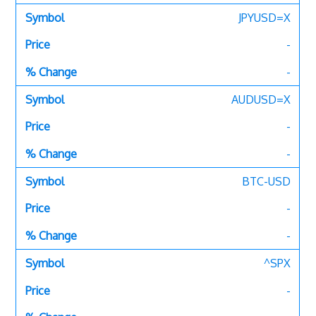
JPYUSD=X
-
-
AUDUSD=X
-
-
BTC-USD
-
-
^SPX
-