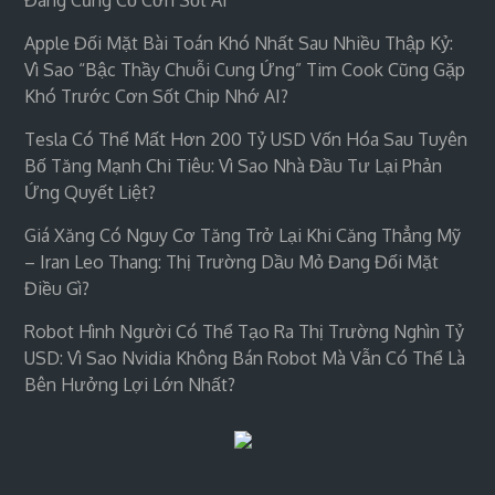
Apple Đối Mặt Bài Toán Khó Nhất Sau Nhiều Thập Kỷ:
Vì Sao “bậc Thầy Chuỗi Cung Ứng” Tim Cook Cũng Gặp
Khó Trước Cơn Sốt Chip Nhớ AI?
Tesla Có Thể Mất Hơn 200 Tỷ USD Vốn Hóa Sau Tuyên
Bố Tăng Mạnh Chi Tiêu: Vì Sao Nhà Đầu Tư Lại Phản
Ứng Quyết Liệt?
Giá Xăng Có Nguy Cơ Tăng Trở Lại Khi Căng Thẳng Mỹ
– Iran Leo Thang: Thị Trường Dầu Mỏ Đang Đối Mặt
Điều Gì?
Robot Hình Người Có Thể Tạo Ra Thị Trường Nghìn Tỷ
USD: Vì Sao Nvidia Không Bán Robot Mà Vẫn Có Thể Là
Bên Hưởng Lợi Lớn Nhất?