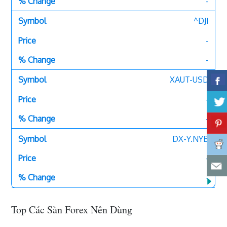
-
^DJI
-
-
XAUT-USD
-
-
DX-Y.NYB
-
-
Top Các Sàn Forex Nên Dùng