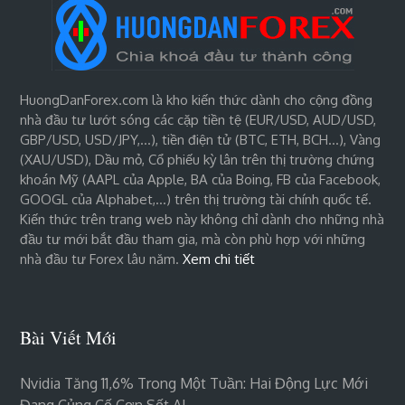
HuongDanForex.com là kho kiến thức dành cho cộng đồng
nhà đầu tư lướt sóng các cặp tiền tệ (EUR/USD, AUD/USD,
GBP/USD, USD/JPY,…), tiền điện tử (BTC, ETH, BCH…), Vàng
(XAU/USD), Dầu mỏ, Cổ phiếu kỳ lân trên thị trường chứng
khoán Mỹ (AAPL của Apple, BA của Boing, FB của Facebook,
GOOGL của Alphabet,…) trên thị trường tài chính quốc tế.
Kiến thức trên trang web này không chỉ dành cho những nhà
đầu tư mới bắt đầu tham gia, mà còn phù hợp với những
nhà đầu tư Forex lâu năm.
Xem chi tiết
Bài Viết Mới
Nvidia Tăng 11,6% Trong Một Tuần: Hai Động Lực Mới
Đang Củng Cố Cơn Sốt AI