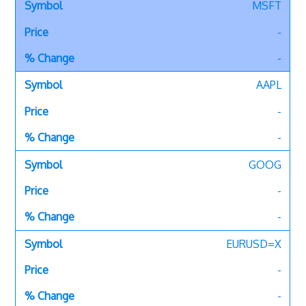
MSFT
-
-
AAPL
-
-
GOOG
-
-
EURUSD=X
-
-