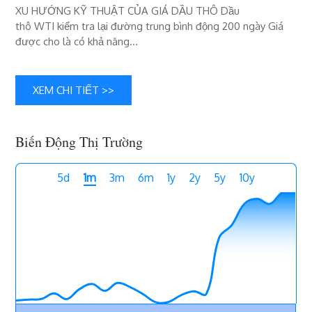
XU HƯỚNG KỸ THUẬT CỦA GIÁ DẦU THÔ Dầu
MA
thô WTI kiểm tra lại đường trung bình động 200 ngày Giá
200
được cho là có khả năng…
ngày
XEM CHI TIẾT >>
Biến Động Thị Trường
5d
1m
3m
6m
1y
2y
5y
10y