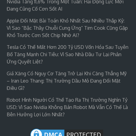
Nvidia Tăng 11,6% Trong Một Tuần: Hai Động Lực Mới
Đang Củng Cố Cơn Sốt AI
Apple Đối Mặt Bài Toán Khó Nhất Sau Nhiều Thập Kỷ:
Vì Sao “bậc Thầy Chuỗi Cung Ứng” Tim Cook Cũng Gặp
Khó Trước Cơn Sốt Chip Nhớ AI?
Tesla Có Thể Mất Hơn 200 Tỷ USD Vốn Hóa Sau Tuyên
Bố Tăng Mạnh Chi Tiêu: Vì Sao Nhà Đầu Tư Lại Phản
Ứng Quyết Liệt?
Giá Xăng Có Nguy Cơ Tăng Trở Lại Khi Căng Thẳng Mỹ
– Iran Leo Thang: Thị Trường Dầu Mỏ Đang Đối Mặt
Điều Gì?
Robot Hình Người Có Thể Tạo Ra Thị Trường Nghìn Tỷ
USD: Vì Sao Nvidia Không Bán Robot Mà Vẫn Có Thể Là
Bên Hưởng Lợi Lớn Nhất?