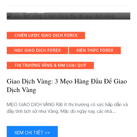
18 Tháng 11, 2023
Hướng Dẫn Forex
bài
Bình luận
viết
Giao
dịch
Categories
CHIẾN LƯỢC GIAO DỊCH FOREX
vàng:
3
HỌC GIAO DỊCH FOREX
KIẾN THỨC FOREX
mẹo
hàng
đầu
THỊ TRƯỜNG VÀNG & KIM LOẠI QUÝ
để
giao
Giao Dịch Vàng: 3 Mẹo Hàng Đầu Để Giao
dịch
Dịch Vàng
vàng
MẸO GIAO DỊCH VÀNG Rất ít thị trường có sức hấp dẫn và
đầy tính lịch sử như Vàng. Mặc dù ngày nay, các nhà…
XEM CHI TIẾT >>