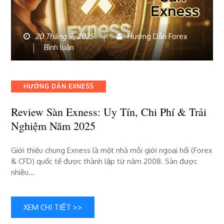
20 Tháng 9, 2025
Hướng Dẫn Forex
bài
Bình luận
viết
Review
Sàn
Categories
HƯỚNG DẪN EXNESS
Exness:
Uy
Review Sàn Exness: Uy Tín, Chi Phí & Trải
tín,
Nghiệm Năm 2025
chi
phí
&
Giới thiệu chung Exness là một nhà môi giới ngoại hối (Forex
trải
& CFD) quốc tế được thành lập từ năm 2008. Sàn được
nghiệm
nhiều…
năm
2025
XEM CHI TIẾT >>