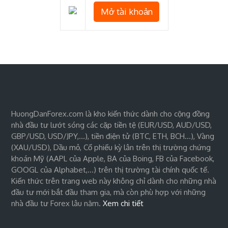
Mở tài khoản
HuongDanForex.com là kho kiến thức dành cho cộng đồng
nhà đầu tư lướt sóng các cặp tiền tệ (EUR/USD, AUD/USD,
GBP/USD, USD/JPY,…), tiền điện tử (BTC, ETH, BCH…), Vàng
(XAU/USD), Dầu mỏ, Cổ phiếu kỳ lân trên thị trường chứng
khoán Mỹ (AAPL của Apple, BA của Boing, FB của Facebook,
GOOGL của Alphabet,…) trên thị trường tài chính quốc tế.
Kiến thức trên trang web này không chỉ dành cho những nhà
đầu tư mới bắt đầu tham gia, mà còn phù hợp với những
nhà đầu tư Forex lâu năm.
Xem chi tiết