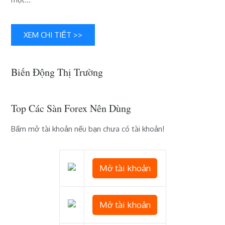
nghiệp
làm
hồi
sinh
XEM CHI TIẾT >>
cổ
phiếu
blue-
Biến Động Thị Trường
chip
Top Các Sàn Forex Nên Dùng
Bấm mở tài khoản nếu bạn chưa có tài khoản!
Mở tài khoản
Mở tài khoản