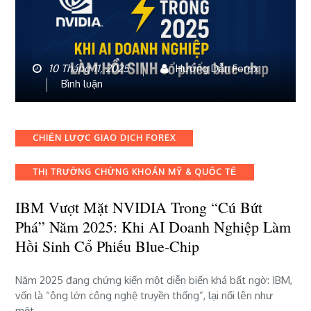
10 Tháng 11, 2025
Hướng Dẫn Forex
bài
Bình luận
viết
IBM
vượt
Categories
CHIẾN LƯỢC GIAO DỊCH FOREX
mặt
NVIDIA
THỊ TRƯỜNG CHỨNG KHOÁN MỸ & QUỐC TẾ
trong
“cú
IBM Vượt Mặt NVIDIA Trong “cú Bứt
bứt
phá”
Phá” Năm 2025: Khi AI Doanh Nghiệp Làm
năm
Hồi Sinh Cổ Phiếu Blue-Chip
2025:
Khi
Năm 2025 đang chứng kiến một diễn biến khá bất ngờ: IBM,
AI
vốn là “ông lớn công nghệ truyền thống”, lại nổi lên như
doanh
một…