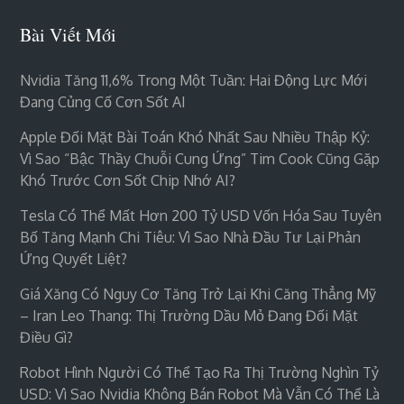
Bài Viết Mới
Nvidia Tăng 11,6% Trong Một Tuần: Hai Động Lực Mới
Đang Củng Cố Cơn Sốt AI
Apple Đối Mặt Bài Toán Khó Nhất Sau Nhiều Thập Kỷ:
Vì Sao “bậc Thầy Chuỗi Cung Ứng” Tim Cook Cũng Gặp
Khó Trước Cơn Sốt Chip Nhớ AI?
Tesla Có Thể Mất Hơn 200 Tỷ USD Vốn Hóa Sau Tuyên
Bố Tăng Mạnh Chi Tiêu: Vì Sao Nhà Đầu Tư Lại Phản
Ứng Quyết Liệt?
Giá Xăng Có Nguy Cơ Tăng Trở Lại Khi Căng Thẳng Mỹ
– Iran Leo Thang: Thị Trường Dầu Mỏ Đang Đối Mặt
Điều Gì?
Robot Hình Người Có Thể Tạo Ra Thị Trường Nghìn Tỷ
USD: Vì Sao Nvidia Không Bán Robot Mà Vẫn Có Thể Là