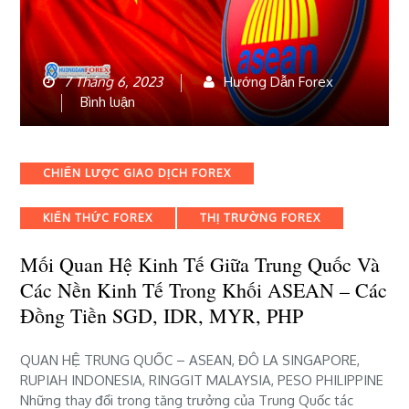
7 Tháng 6, 2023
Hướng Dẫn Forex
bài
Bình luận
viết
Mối
quan
Categories
CHIẾN LƯỢC GIAO DỊCH FOREX
hệ
kinh
KIẾN THỨC FOREX
THỊ TRƯỜNG FOREX
tế
giữa
Mối Quan Hệ Kinh Tế Giữa Trung Quốc Và
Trung
Quốc
Các Nền Kinh Tế Trong Khối ASEAN – Các
và
Đồng Tiền SGD, IDR, MYR, PHP
các
nền
QUAN HỆ TRUNG QUỐC – ASEAN, ĐÔ LA SINGAPORE,
kinh
RUPIAH INDONESIA, RINGGIT MALAYSIA, PESO PHILIPPINE
tế
Những thay đổi trong tăng trưởng của Trung Quốc tác
trong