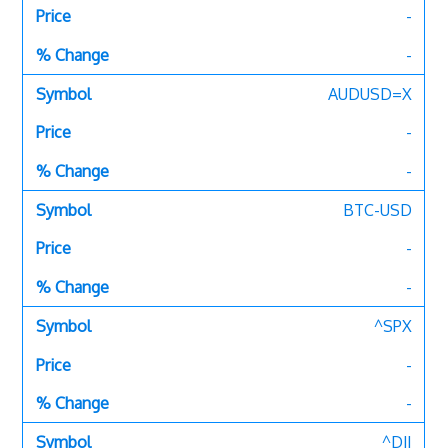
-
-
AUDUSD=X
-
-
BTC-USD
-
-
^SPX
-
-
^DJI