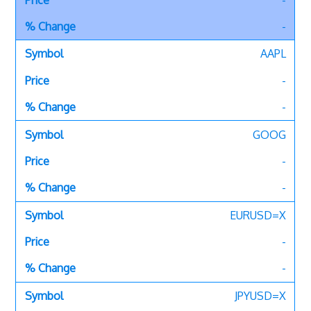
-
AAPL
-
-
GOOG
-
-
EURUSD=X
-
-
JPYUSD=X