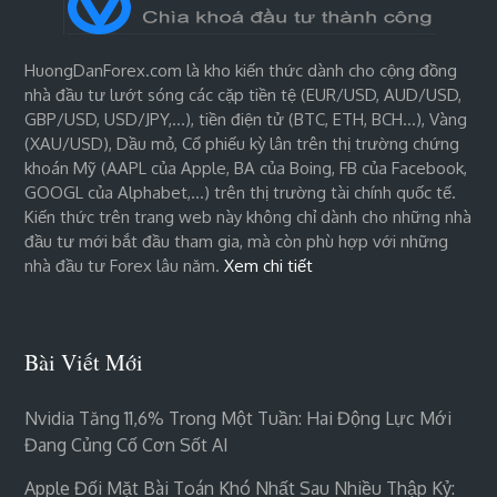
HuongDanForex.com là kho kiến thức dành cho cộng đồng
nhà đầu tư lướt sóng các cặp tiền tệ (EUR/USD, AUD/USD,
GBP/USD, USD/JPY,…), tiền điện tử (BTC, ETH, BCH…), Vàng
(XAU/USD), Dầu mỏ, Cổ phiếu kỳ lân trên thị trường chứng
khoán Mỹ (AAPL của Apple, BA của Boing, FB của Facebook,
GOOGL của Alphabet,…) trên thị trường tài chính quốc tế.
Kiến thức trên trang web này không chỉ dành cho những nhà
đầu tư mới bắt đầu tham gia, mà còn phù hợp với những
nhà đầu tư Forex lâu năm.
Xem chi tiết
Bài Viết Mới
Nvidia Tăng 11,6% Trong Một Tuần: Hai Động Lực Mới
Đang Củng Cố Cơn Sốt AI
Apple Đối Mặt Bài Toán Khó Nhất Sau Nhiều Thập Kỷ: