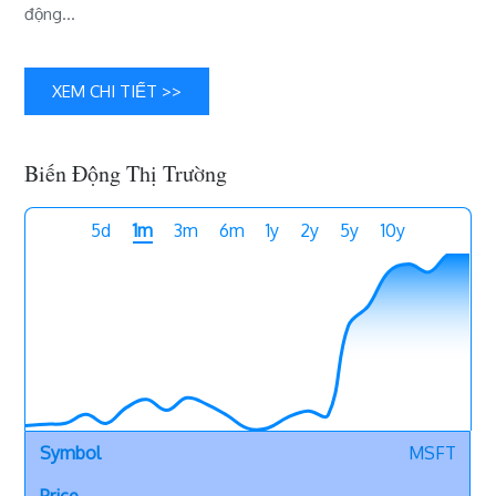
động…
khối
ASEAN
–
Các
XEM CHI TIẾT >>
đồng
tiền
SGD,
Biến Động Thị Trường
IDR,
MYR,
5d
1m
3m
6m
1y
2y
5y
10y
PHP
MSFT
-