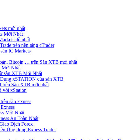
ets mới nhất
s Mới Nhất
rkets dễ nhất
rade trên nền tảng cTrader
 sàn IC Markets
án, Bitcoin,… trên Sàn XTB mới nhất
 Mới Nhất
ừ sàn XTB Mới Nhất
g Dụng xSTATION của sàn XTB
trên Sàn XTB mới nhất
 với xStation
trên sàn Exness
 Exness
ss Mới Nhất
xness An Toàn Nhất
Giao Dịch Forex
ên Ứng dụng Exness Trader