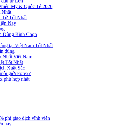
 đầu tư Lớn
 Phiếu Mỹ & Quốc Tế 2026
 Nhất
n Tử Tốt Nhất
Hiện Nay
ùng
ời Dùng Bình Chọn
ng tại Việt Nam Tốt Nhất
tin dùng
h Nhất Việt Nam
ệt Tốt Nhất
ịch Xuất Sắc
 môi giới Forex?
ex phù hợp nhất
% phí giao dịch vĩnh viễn
ện nay