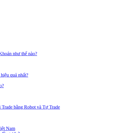
 Khoán như thế nào?
 hiệu quả nhất?
o?
i Trade bằng Robot và Tự Trade
Việt Nam