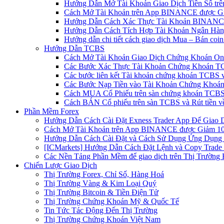
Hướng Dẫn Mở Tài Khoản Giao Dịch Tiền Số trên 
Cách Mở Tài Khoản trên App BINANCE được Gi
Hướng Dẫn Cách Xác Thực Tài Khoản BINANCE
Hướng Dẫn Cách Tích Hợp Tài Khoản Ngân Hàng
Hướng dẫn chi tiết cách giao dịch Mua – Bán co
Hướng Dẫn TCBS
Cách Mở Tài Khoản Giao Dịch Chứng Khoán Onli
Các Bước Xác Thực Tài Khoản Chứng Khoán TC
Các bước liên kết Tài khoản chứng khoán TCBS v
Các Bước Nạp Tiền vào Tài Khoản Chứng Khoán
Cách MUA Cổ Phiếu trên sàn chứng khoán TCBS
Cách BÁN Cổ phiếu trên sàn TCBS và Rút tiền v
Phần Mềm Forex
Hướng Dẫn Cách Cài Đặt Exness Trader App Để Giao 
Cách Mở Tài Khoản trên App BINANCE được Giảm 10%
Hướng Dẫn Cách Cài Đặt và Cách Sử Dụng Ứng Dụn
[ICMarkets] Hướng Dẫn Cách Đặt Lệnh và Copy Trade t
Các Nền Tảng Phần Mềm để giao dịch trên Thị Trường 
Chiến Lược Giao Dịch
Thị Trường Forex, Chỉ Số, Hàng Hoá
Thị Trường Vàng & Kim Loại Quý
Thị Trường Bitcoin & Tiền Điện Tử
Thị Trường Chứng Khoán Mỹ & Quốc Tế
Tin Tức Tác Động Đến Thị Trường
Thị Trường Chứng Khoán Việt Nam