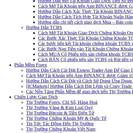
Hướng Dẫn Mở Tài Khoản Giao Dịch Tiền Số trên 
Cách Mở Tài Khoản trên App BINANCE được Gi
Hướng Dẫn Cách Xác Thực Tài Khoản BINANCE
Hướng Dẫn Cách Tích Hợp Tài Khoản Ngân Hàng
Hướng dẫn chi tiết cách giao dịch Mua – Bán co
Hướng Dẫn TCBS
Cách Mở Tài Khoản Giao Dịch Chứng Khoán Onli
Các Bước Xác Thực Tài Khoản Chứng Khoán TC
Các bước liên kết Tài khoản chứng khoán TCBS v
Các Bước Nạp Tiền vào Tài Khoản Chứng Khoán
Cách MUA Cổ Phiếu trên sàn chứng khoán TCBS
Cách BÁN Cổ phiếu trên sàn TCBS và Rút tiền v
Phần Mềm Forex
Hướng Dẫn Cách Cài Đặt Exness Trader App Để Giao 
Cách Mở Tài Khoản trên App BINANCE được Giảm 10%
Hướng Dẫn Cách Cài Đặt và Cách Sử Dụng Ứng Dụn
[ICMarkets] Hướng Dẫn Cách Đặt Lệnh và Copy Trade t
Các Nền Tảng Phần Mềm để giao dịch trên Thị Trường 
Chiến Lược Giao Dịch
Thị Trường Forex, Chỉ Số, Hàng Hoá
Thị Trường Vàng & Kim Loại Quý
Thị Trường Bitcoin & Tiền Điện Tử
Thị Trường Chứng Khoán Mỹ & Quốc Tế
Tin Tức Tác Động Đến Thị Trường
Thị Trường Chứng Khoán Việt Nam