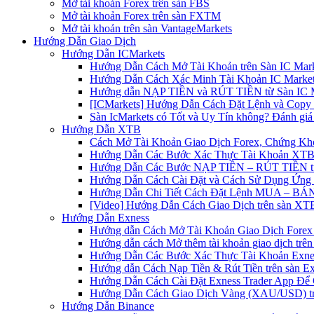
Mở tài khoản Forex trên sàn FBS
Mở tài khoản Forex trên sàn FXTM
Mở tài khoản trên sàn VantageMarkets
Hướng Dẫn Giao Dịch
Hướng Dẫn ICMarkets
Hướng Dẫn Cách Mở Tài Khoản trên Sàn IC Mark
Hướng Dẫn Cách Xác Minh Tài Khoản IC Market
Hướng dẫn NẠP TIỀN và RÚT TIỀN từ Sàn IC Ma
[ICMarkets] Hướng Dẫn Cách Đặt Lệnh và Copy T
Sàn IcMarkets có Tốt và Uy Tín không? Đánh giá
Hướng Dẫn XTB
Cách Mở Tài Khoản Giao Dịch Forex, Chứng Kho
Hướng Dẫn Các Bước Xác Thực Tài Khoản XTB
Hướng Dẫn Các Bước NẠP TIỀN – RÚT TIỀN t
Hướng Dẫn Cách Cài Đặt và Cách Sử Dụng Ứn
Hướng Dẫn Chi Tiết Cách Đặt Lệnh MUA – BÁN 
[Video] Hướng Dẫn Cách Giao Dịch trên sàn XTB
Hướng Dẫn Exness
Hướng dẫn Cách Mở Tài Khoản Giao Dịch Forex 
Hướng dẫn cách Mở thêm tài khoản giao dịch trên
Hướng Dẫn Các Bước Xác Thực Tài Khoản Exne
Hướng dẫn Cách Nạp Tiền & Rút Tiền trên sàn E
Hướng Dẫn Cách Cài Đặt Exness Trader App Để 
Hướng Dẫn Cách Giao Dịch Vàng (XAU/USD) tr
Hướng Dẫn Binance