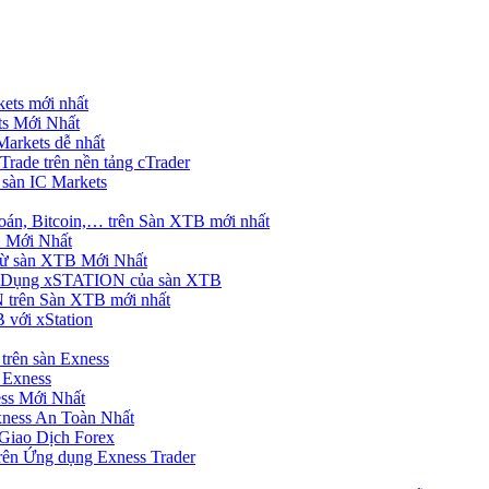
ets mới nhất
s Mới Nhất
rkets dễ nhất
rade trên nền tảng cTrader
 sàn IC Markets
án, Bitcoin,… trên Sàn XTB mới nhất
 Mới Nhất
ừ sàn XTB Mới Nhất
g Dụng xSTATION của sàn XTB
trên Sàn XTB mới nhất
 với xStation
trên sàn Exness
 Exness
ss Mới Nhất
xness An Toàn Nhất
Giao Dịch Forex
ên Ứng dụng Exness Trader