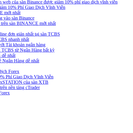
web của sàn Binance được giảm 10% phí giao dịch vĩnh viễn
ảm 10% Phí Giao Dịch Vĩnh Viễn
 mới nhất
 vào sàn Binance
in trên sàn BINANCE mới nhất
ne đơn giản nhất tại sàn TCBS
BS nhanh nhất
ới Tài khoản ngân hàng
 TCBS từ Ngân Hàng bất kỳ
 dễ nhất
ề Ngân Hàng dễ nhất
Dịch Forex
 Phí Giao Dịch Vĩnh Viễn
g xSTATION của sàn XTB
rên nền tảng cTrader
Forex