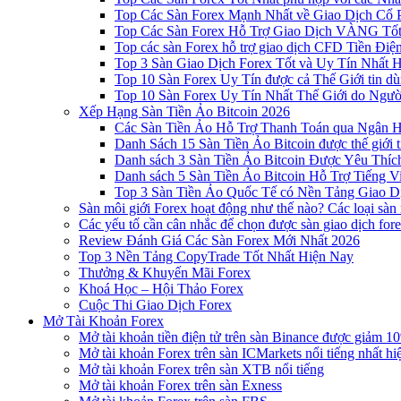
Top Các Sàn Forex Mạnh Nhất về Giao Dịch Cổ
Top Các Sàn Forex Hỗ Trợ Giao Dịch VÀNG Tốt
Top các sàn Forex hỗ trợ giao dịch CFD Tiền Điệ
Top 3 Sàn Giao Dịch Forex Tốt và Uy Tín Nhất 
Top 10 Sàn Forex Uy Tín được cả Thế Giới tin d
Top 10 Sàn Forex Uy Tín Nhất Thế Giới do Ngư
Xếp Hạng Sàn Tiền Ảo Bitcoin 2026
Các Sàn Tiền Ảo Hỗ Trợ Thanh Toán qua Ngân Hà
Danh Sách 15 Sàn Tiền Ảo Bitcoin được thế giới 
Danh sách 3 Sàn Tiền Ảo Bitcoin Được Yêu Thíc
Danh sách 5 Sàn Tiền Ảo Bitcoin Hỗ Trợ Tiếng Vi
Top 3 Sàn Tiền Ảo Quốc Tế có Nền Tảng Giao D
Sàn môi giới Forex hoạt động như thế nào? Các loại sàn
Các yếu tố cần cân nhắc để chọn được sàn giao dịch for
Review Đánh Giá Các Sàn Forex Mới Nhất 2026
Top 3 Nền Tảng CopyTrade Tốt Nhất Hiện Nay
Thưởng & Khuyến Mãi Forex
Khoá Học – Hội Thảo Forex
Cuộc Thi Giao Dịch Forex
Mở Tài Khoản Forex
Mở tài khoản tiền điện tử trên sàn Binance được giảm 10
Mở tài khoản Forex trên sàn ICMarkets nổi tiếng nhất hi
Mở tài khoản Forex trên sàn XTB nổi tiếng
Mở tài khoản Forex trên sàn Exness