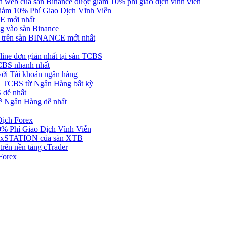
web của sàn Binance được giảm 10% phí giao dịch vĩnh viễn
ảm 10% Phí Giao Dịch Vĩnh Viễn
 mới nhất
 vào sàn Binance
in trên sàn BINANCE mới nhất
ne đơn giản nhất tại sàn TCBS
BS nhanh nhất
ới Tài khoản ngân hàng
 TCBS từ Ngân Hàng bất kỳ
 dễ nhất
ề Ngân Hàng dễ nhất
Dịch Forex
 Phí Giao Dịch Vĩnh Viễn
g xSTATION của sàn XTB
rên nền tảng cTrader
Forex