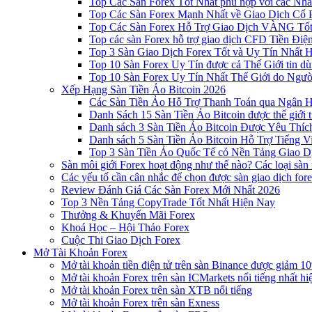
Top Các Sàn Forex Tốt Nhất phù hợp với các Nhà
Top Các Sàn Forex Mạnh Nhất về Giao Dịch Cổ
Top Các Sàn Forex Hỗ Trợ Giao Dịch VÀNG Tốt
Top các sàn Forex hỗ trợ giao dịch CFD Tiền Điệ
Top 3 Sàn Giao Dịch Forex Tốt và Uy Tín Nhất 
Top 10 Sàn Forex Uy Tín được cả Thế Giới tin d
Top 10 Sàn Forex Uy Tín Nhất Thế Giới do Ngư
Xếp Hạng Sàn Tiền Ảo Bitcoin 2026
Các Sàn Tiền Ảo Hỗ Trợ Thanh Toán qua Ngân Hà
Danh Sách 15 Sàn Tiền Ảo Bitcoin được thế giới 
Danh sách 3 Sàn Tiền Ảo Bitcoin Được Yêu Thíc
Danh sách 5 Sàn Tiền Ảo Bitcoin Hỗ Trợ Tiếng Vi
Top 3 Sàn Tiền Ảo Quốc Tế có Nền Tảng Giao D
Sàn môi giới Forex hoạt động như thế nào? Các loại sàn
Các yếu tố cần cân nhắc để chọn được sàn giao dịch for
Review Đánh Giá Các Sàn Forex Mới Nhất 2026
Top 3 Nền Tảng CopyTrade Tốt Nhất Hiện Nay
Thưởng & Khuyến Mãi Forex
Khoá Học – Hội Thảo Forex
Cuộc Thi Giao Dịch Forex
Mở Tài Khoản Forex
Mở tài khoản tiền điện tử trên sàn Binance được giảm 10
Mở tài khoản Forex trên sàn ICMarkets nổi tiếng nhất hi
Mở tài khoản Forex trên sàn XTB nổi tiếng
Mở tài khoản Forex trên sàn Exness