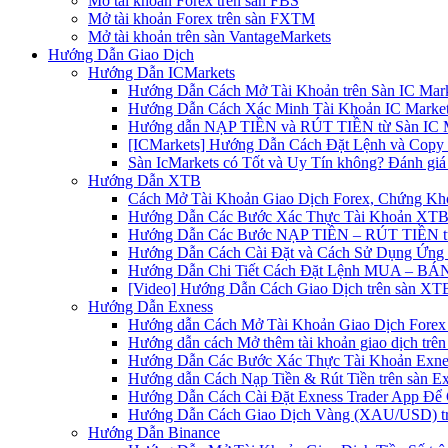
Mở tài khoản Forex trên sàn FBS
Mở tài khoản Forex trên sàn FXTM
Mở tài khoản trên sàn VantageMarkets
Hướng Dẫn Giao Dịch
Hướng Dẫn ICMarkets
Hướng Dẫn Cách Mở Tài Khoản trên Sàn IC Mark
Hướng Dẫn Cách Xác Minh Tài Khoản IC Market
Hướng dẫn NẠP TIỀN và RÚT TIỀN từ Sàn IC Ma
[ICMarkets] Hướng Dẫn Cách Đặt Lệnh và Copy T
Sàn IcMarkets có Tốt và Uy Tín không? Đánh giá
Hướng Dẫn XTB
Cách Mở Tài Khoản Giao Dịch Forex, Chứng Kho
Hướng Dẫn Các Bước Xác Thực Tài Khoản XTB
Hướng Dẫn Các Bước NẠP TIỀN – RÚT TIỀN t
Hướng Dẫn Cách Cài Đặt và Cách Sử Dụng Ứn
Hướng Dẫn Chi Tiết Cách Đặt Lệnh MUA – BÁN 
[Video] Hướng Dẫn Cách Giao Dịch trên sàn XTB
Hướng Dẫn Exness
Hướng dẫn Cách Mở Tài Khoản Giao Dịch Forex 
Hướng dẫn cách Mở thêm tài khoản giao dịch trên
Hướng Dẫn Các Bước Xác Thực Tài Khoản Exne
Hướng dẫn Cách Nạp Tiền & Rút Tiền trên sàn E
Hướng Dẫn Cách Cài Đặt Exness Trader App Để 
Hướng Dẫn Cách Giao Dịch Vàng (XAU/USD) tr
Hướng Dẫn Binance