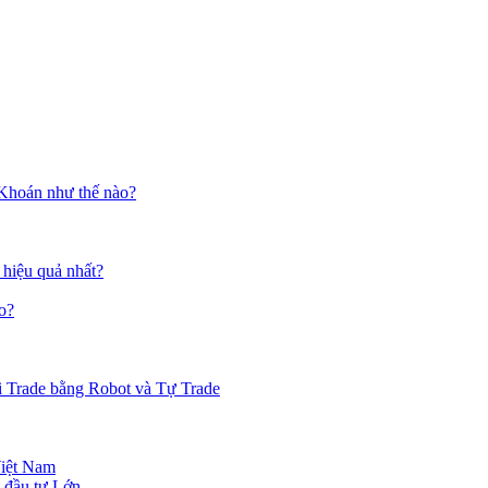
 Khoán như thế nào?
 hiệu quả nhất?
o?
i Trade bằng Robot và Tự Trade
Việt Nam
 đầu tư Lớn