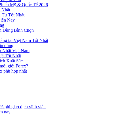
 Phiếu Mỹ & Quốc Tế 2026
 Nhất
n Tử Tốt Nhất
Hiện Nay
ùng
ời Dùng Bình Chọn
ng tại Việt Nam Tốt Nhất
tin dùng
h Nhất Việt Nam
ệt Tốt Nhất
ịch Xuất Sắc
 môi giới Forex?
ex phù hợp nhất
% phí giao dịch vĩnh viễn
ện nay