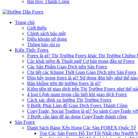
Bài Học Thành Công
Trang chủ
Giới thiệu
Chính sách bảo mật
Điều khoản sử dụng
Thông báo rủi ro
Kiến Thức Forex
Forex là gì? Thị Trường Forex khác Thị Trường Chứng
Các khái niệm & Thuật ngữ Cơ bản trong đầu tư Forex
Các Sản Phẩm Giao Dịch trên Sàn Forex
Chi tiết các Khung Thời Gian Giao Dịch trên Sàn Forex
Đòn bẩy trong forex là gì? Sử dụng đòn bẩy như thế nào
Bán khống trên thị trường forex là gì?
Kiếm tiền từ giao dịch trên Thị Trường Forex như thế nà
4 loại Lệnh quan trọng cần biết khi giao dịch Forex
Cách xác định xu hướng Thị Trường Forex
9 Bước Phải Làm để Giao Dịch Forex Thành Công
CopyTrade, Social Trading là gì? So sánh CopyTrade vớ
3 Bước cần làm để áp dụng CopyTrade thành công
Sàn Forex
Danh Sách Bảng Xếp Hạng Các Sàn FOREX Quốc Tế
Top Các Sàn Forex Hỗ Trợ Tốt Nhất cho Người 