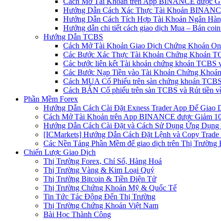
Cách Mở Tài Khoản trên App BINANCE được Gi
Hướng Dẫn Cách Xác Thực Tài Khoản BINANCE
Hướng Dẫn Cách Tích Hợp Tài Khoản Ngân Hàng
Hướng dẫn chi tiết cách giao dịch Mua – Bán co
Hướng Dẫn TCBS
Cách Mở Tài Khoản Giao Dịch Chứng Khoán Onli
Các Bước Xác Thực Tài Khoản Chứng Khoán TC
Các bước liên kết Tài khoản chứng khoán TCBS v
Các Bước Nạp Tiền vào Tài Khoản Chứng Khoán
Cách MUA Cổ Phiếu trên sàn chứng khoán TCBS
Cách BÁN Cổ phiếu trên sàn TCBS và Rút tiền v
Phần Mềm Forex
Hướng Dẫn Cách Cài Đặt Exness Trader App Để Giao 
Cách Mở Tài Khoản trên App BINANCE được Giảm 10%
Hướng Dẫn Cách Cài Đặt và Cách Sử Dụng Ứng Dụn
[ICMarkets] Hướng Dẫn Cách Đặt Lệnh và Copy Trade t
Các Nền Tảng Phần Mềm để giao dịch trên Thị Trường 
Chiến Lược Giao Dịch
Thị Trường Forex, Chỉ Số, Hàng Hoá
Thị Trường Vàng & Kim Loại Quý
Thị Trường Bitcoin & Tiền Điện Tử
Thị Trường Chứng Khoán Mỹ & Quốc Tế
Tin Tức Tác Động Đến Thị Trường
Thị Trường Chứng Khoán Việt Nam
Bài Học Thành Công