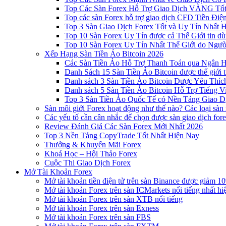
Top Các Sàn Forex Hỗ Trợ Giao Dịch VÀNG Tốt
Top các sàn Forex hỗ trợ giao dịch CFD Tiền Điệ
Top 3 Sàn Giao Dịch Forex Tốt và Uy Tín Nhất 
Top 10 Sàn Forex Uy Tín được cả Thế Giới tin d
Top 10 Sàn Forex Uy Tín Nhất Thế Giới do Ngư
Xếp Hạng Sàn Tiền Ảo Bitcoin 2026
Các Sàn Tiền Ảo Hỗ Trợ Thanh Toán qua Ngân Hà
Danh Sách 15 Sàn Tiền Ảo Bitcoin được thế giới 
Danh sách 3 Sàn Tiền Ảo Bitcoin Được Yêu Thíc
Danh sách 5 Sàn Tiền Ảo Bitcoin Hỗ Trợ Tiếng Vi
Top 3 Sàn Tiền Ảo Quốc Tế có Nền Tảng Giao D
Sàn môi giới Forex hoạt động như thế nào? Các loại sàn
Các yếu tố cần cân nhắc để chọn được sàn giao dịch for
Review Đánh Giá Các Sàn Forex Mới Nhất 2026
Top 3 Nền Tảng CopyTrade Tốt Nhất Hiện Nay
Thưởng & Khuyến Mãi Forex
Khoá Học – Hội Thảo Forex
Cuộc Thi Giao Dịch Forex
Mở Tài Khoản Forex
Mở tài khoản tiền điện tử trên sàn Binance được giảm 10
Mở tài khoản Forex trên sàn ICMarkets nổi tiếng nhất hi
Mở tài khoản Forex trên sàn XTB nổi tiếng
Mở tài khoản Forex trên sàn Exness
Mở tài khoản Forex trên sàn FBS