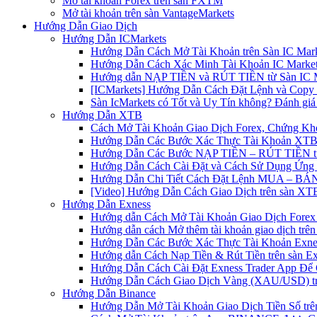
Mở tài khoản Forex trên sàn FXTM
Mở tài khoản trên sàn VantageMarkets
Hướng Dẫn Giao Dịch
Hướng Dẫn ICMarkets
Hướng Dẫn Cách Mở Tài Khoản trên Sàn IC Mark
Hướng Dẫn Cách Xác Minh Tài Khoản IC Market
Hướng dẫn NẠP TIỀN và RÚT TIỀN từ Sàn IC Ma
[ICMarkets] Hướng Dẫn Cách Đặt Lệnh và Copy T
Sàn IcMarkets có Tốt và Uy Tín không? Đánh giá
Hướng Dẫn XTB
Cách Mở Tài Khoản Giao Dịch Forex, Chứng Kho
Hướng Dẫn Các Bước Xác Thực Tài Khoản XTB
Hướng Dẫn Các Bước NẠP TIỀN – RÚT TIỀN t
Hướng Dẫn Cách Cài Đặt và Cách Sử Dụng Ứn
Hướng Dẫn Chi Tiết Cách Đặt Lệnh MUA – BÁN 
[Video] Hướng Dẫn Cách Giao Dịch trên sàn XTB
Hướng Dẫn Exness
Hướng dẫn Cách Mở Tài Khoản Giao Dịch Forex 
Hướng dẫn cách Mở thêm tài khoản giao dịch trên
Hướng Dẫn Các Bước Xác Thực Tài Khoản Exne
Hướng dẫn Cách Nạp Tiền & Rút Tiền trên sàn E
Hướng Dẫn Cách Cài Đặt Exness Trader App Để 
Hướng Dẫn Cách Giao Dịch Vàng (XAU/USD) tr
Hướng Dẫn Binance
Hướng Dẫn Mở Tài Khoản Giao Dịch Tiền Số trên 