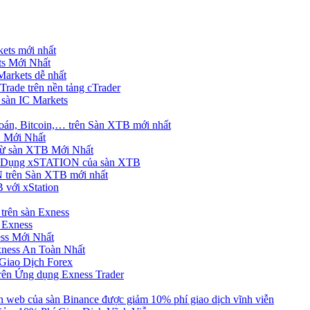
ets mới nhất
s Mới Nhất
rkets dễ nhất
rade trên nền tảng cTrader
 sàn IC Markets
án, Bitcoin,… trên Sàn XTB mới nhất
 Mới Nhất
ừ sàn XTB Mới Nhất
g Dụng xSTATION của sàn XTB
trên Sàn XTB mới nhất
 với xStation
trên sàn Exness
 Exness
ss Mới Nhất
xness An Toàn Nhất
Giao Dịch Forex
ên Ứng dụng Exness Trader
web của sàn Binance được giảm 10% phí giao dịch vĩnh viễn