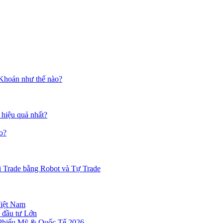
 Khoán như thế nào?
 hiệu quả nhất?
o?
i Trade bằng Robot và Tự Trade
Việt Nam
 đầu tư Lớn
 Phiếu Mỹ & Quốc Tế 2026