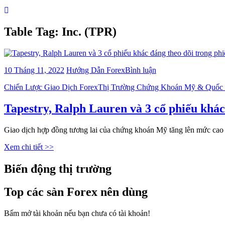
Table Tag:
Inc. (TPR)
bài
10 Tháng 11, 2022
Hướng Dẫn Forex
Bình luận
viết
Categories
Chiến Lược Giao Dịch Forex
Thị Trường Chứng Khoán Mỹ & Quốc
Tapestry,
Ralph
Lauren
Tapestry, Ralph Lauren và 3 cổ phiếu khác
và
3
Giao dịch hợp đồng tương lai của chứng khoán Mỹ tăng lên mức cao
cổ
phiếu
Xem chi tiết >>
khác
đáng
Biến động thị trường
theo
dõi
trong
Top các sàn Forex nên dùng
phiên
giao
Bấm mở tài khoản nếu bạn chưa có tài khoản!
dịch
ngày