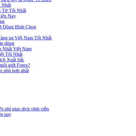
 Nhất
n Tử Tốt Nhất
Hiện Nay
ùng
ời Dùng Bình Chọn
ng tại Việt Nam Tốt Nhất
tin dùng
h Nhất Việt Nam
ệt Tốt Nhất
ịch Xuất Sắc
 môi giới Forex?
ex phù hợp nhất
% phí giao dịch vĩnh viễn
ện nay