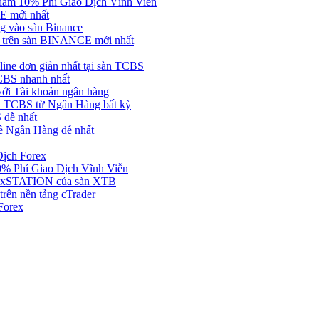
ảm 10% Phí Giao Dịch Vĩnh Viễn
 mới nhất
 vào sàn Binance
in trên sàn BINANCE mới nhất
ne đơn giản nhất tại sàn TCBS
BS nhanh nhất
ới Tài khoản ngân hàng
 TCBS từ Ngân Hàng bất kỳ
 dễ nhất
ề Ngân Hàng dễ nhất
Dịch Forex
 Phí Giao Dịch Vĩnh Viễn
g xSTATION của sàn XTB
rên nền tảng cTrader
Forex