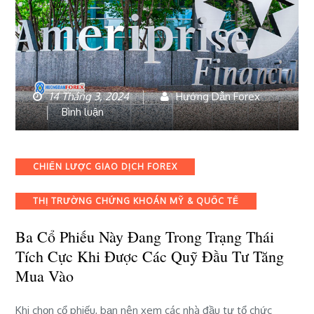
14 Tháng 3, 2024
Hướng Dẫn Forex
bài
Bình luận
viết
Ba
cổ
Categories
CHIẾN LƯỢC GIAO DỊCH FOREX
phiếu
này
THỊ TRƯỜNG CHỨNG KHOÁN MỸ & QUỐC TẾ
đang
trong
Ba Cổ Phiếu Này Đang Trong Trạng Thái
trạng
thái
Tích Cực Khi Được Các Quỹ Đầu Tư Tăng
tích
Mua Vào
cực
khi
Khi chọn cổ phiếu, bạn nên xem các nhà đầu tư tổ chức
được