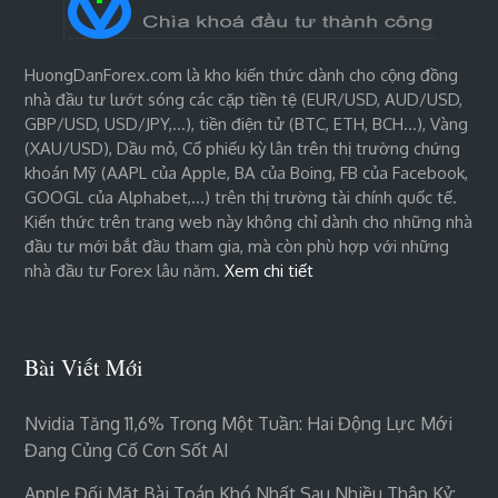
HuongDanForex.com là kho kiến thức dành cho cộng đồng
nhà đầu tư lướt sóng các cặp tiền tệ (EUR/USD, AUD/USD,
GBP/USD, USD/JPY,…), tiền điện tử (BTC, ETH, BCH…), Vàng
(XAU/USD), Dầu mỏ, Cổ phiếu kỳ lân trên thị trường chứng
khoán Mỹ (AAPL của Apple, BA của Boing, FB của Facebook,
GOOGL của Alphabet,…) trên thị trường tài chính quốc tế.
Kiến thức trên trang web này không chỉ dành cho những nhà
đầu tư mới bắt đầu tham gia, mà còn phù hợp với những
nhà đầu tư Forex lâu năm.
Xem chi tiết
Bài Viết Mới
Nvidia Tăng 11,6% Trong Một Tuần: Hai Động Lực Mới
Đang Củng Cố Cơn Sốt AI
Apple Đối Mặt Bài Toán Khó Nhất Sau Nhiều Thập Kỷ: