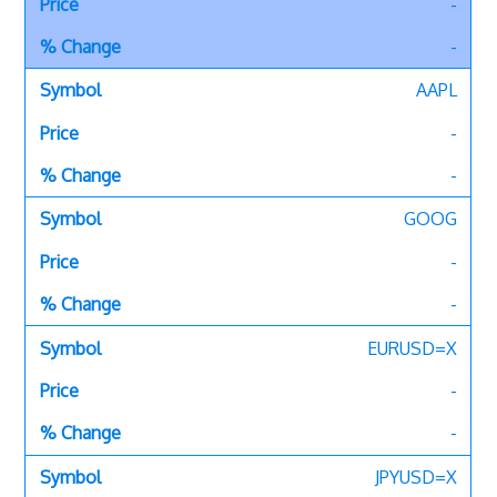
-
-
AAPL
-
-
GOOG
-
-
EURUSD=X
-
-
JPYUSD=X