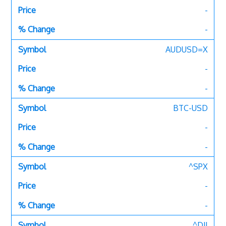
-
-
AUDUSD=X
-
-
BTC-USD
-
-
^SPX
-
-
^DJI