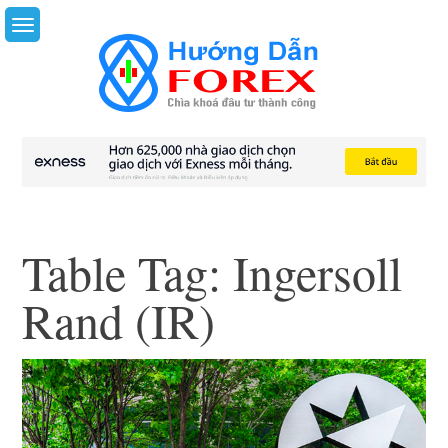
Skip
to
content
Table Tag:
Ingersoll
Rand (IR)