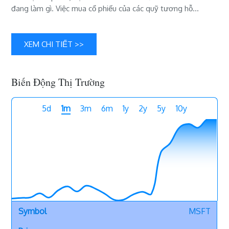
đang làm gì. Việc mua cổ phiếu của các quỹ tương hỗ…
các
quỹ
đầu
tư
XEM CHI TIẾT >>
tăng
mua
vào
Biến Động Thị Trường
5d
1m
3m
6m
1y
2y
5y
10y
MSFT