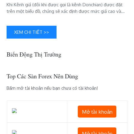
Khi Kênh giá (đôi khi được gọi là kênh Donchian) được đặt
giao
trên một biểu đồ, chúng sẽ xác định được mức giá cao và…
dịch
XEM CHI TIẾT >>
Biến Động Thị Trường
Top Các Sàn Forex Nên Dùng
Bấm mở tài khoản nếu bạn chưa có tài khoản!
Mở tài khoản
Mở tài khoản