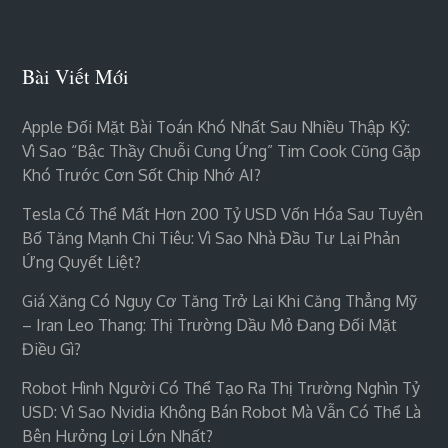
Bài Viết Mới
Apple Đối Mặt Bài Toán Khó Nhất Sau Nhiều Thập Kỷ:
Vì Sao “bậc Thầy Chuỗi Cung Ứng” Tim Cook Cũng Gặp
Khó Trước Cơn Sốt Chip Nhớ AI?
Tesla Có Thể Mất Hơn 200 Tỷ USD Vốn Hóa Sau Tuyên
Bố Tăng Mạnh Chi Tiêu: Vì Sao Nhà Đầu Tư Lại Phản
Ứng Quyết Liệt?
Giá Xăng Có Nguy Cơ Tăng Trở Lại Khi Căng Thẳng Mỹ
– Iran Leo Thang: Thị Trường Dầu Mỏ Đang Đối Mặt
Điều Gì?
Robot Hình Người Có Thể Tạo Ra Thị Trường Nghìn Tỷ
USD: Vì Sao Nvidia Không Bán Robot Mà Vẫn Có Thể Là
Bên Hưởng Lợi Lớn Nhất?