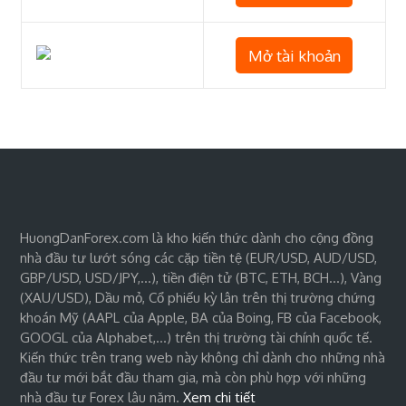
Mở tài khoản
HuongDanForex.com là kho kiến thức dành cho cộng đồng
nhà đầu tư lướt sóng các cặp tiền tệ (EUR/USD, AUD/USD,
GBP/USD, USD/JPY,…), tiền điện tử (BTC, ETH, BCH…), Vàng
(XAU/USD), Dầu mỏ, Cổ phiếu kỳ lân trên thị trường chứng
khoán Mỹ (AAPL của Apple, BA của Boing, FB của Facebook,
GOOGL của Alphabet,…) trên thị trường tài chính quốc tế.
Kiến thức trên trang web này không chỉ dành cho những nhà
đầu tư mới bắt đầu tham gia, mà còn phù hợp với những
nhà đầu tư Forex lâu năm.
Xem chi tiết