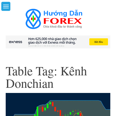
Skip
to
content
Table Tag:
Kênh
Donchian