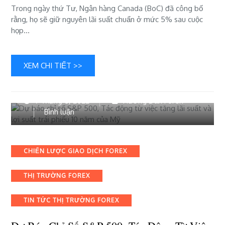
Trong ngày thứ Tư, Ngân hàng Canada (BoC) đã công bố
rằng, họ sẽ giữ nguyên lãi suất chuẩn ở mức 5% sau cuộc
họp…
XEM CHI TIẾT >>
7 Tháng 6, 2022
Hướng Dẫn Forex
bài
Bình luận
viết
Dự
báo
Categories
CHIẾN LƯỢC GIAO DỊCH FOREX
chỉ
số
THỊ TRƯỜNG FOREX
S&P
500,
Tác
TIN TỨC THỊ TRƯỜNG FOREX
động
từ