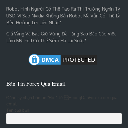
Robot Hình Người Có Thể Tạo Ra Thị Trường Nghìn Tỷ
USD: Vì Sao Nvidia Không Bán Robot Mà Vẫn Có Thể Là
Bên Hưởng Lợi Lớn Nhất?
Giá Vàng Và Bạc Giữ Vững Đà Tăng Sau Báo Cáo Việc
Làm Mỹ: Fed Có Thể Sớm Hạ Lãi Suất?
Bản Tin Forex Qua Email
Đăng ký nhận bản tin "Hot" từ HuongDanForex.com qua
email
Tên của bạn