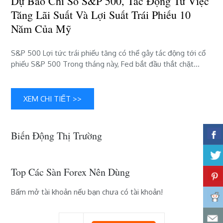
Dự Báo Chỉ Số S&P 500, Tác Động Từ Việc
việc
Tăng Lãi Suất Và Lợi Suất Trái Phiếu 10
tăng
Năm Của Mỹ
lãi
suất
và
S&P 500 Lợi tức trái phiếu tăng có thể gây tác động tới cổ
lợi
phiếu S&P 500 Trong tháng này, Fed bắt đầu thắt chặt…
suất
trái
phiếu
XEM CHI TIẾT >>
10
năm
của
Biến Động Thị Trường
Mỹ
Top Các Sàn Forex Nên Dùng
Bấm mở tài khoản nếu bạn chưa có tài khoản!