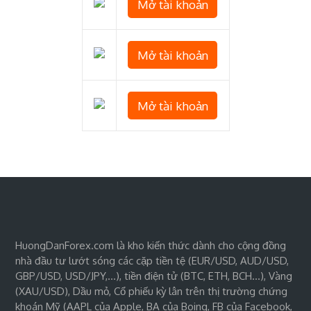
Mở tài khoản
Mở tài khoản
Mở tài khoản
HuongDanForex.com là kho kiến thức dành cho cộng đồng
nhà đầu tư lướt sóng các cặp tiền tệ (EUR/USD, AUD/USD,
GBP/USD, USD/JPY,…), tiền điện tử (BTC, ETH, BCH…), Vàng
(XAU/USD), Dầu mỏ, Cổ phiếu kỳ lân trên thị trường chứng
khoán Mỹ (AAPL của Apple, BA của Boing, FB của Facebook,