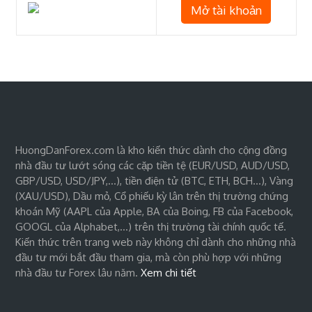
Mở tài khoản
HuongDanForex.com là kho kiến thức dành cho cộng đồng
nhà đầu tư lướt sóng các cặp tiền tệ (EUR/USD, AUD/USD,
GBP/USD, USD/JPY,…), tiền điện tử (BTC, ETH, BCH…), Vàng
(XAU/USD), Dầu mỏ, Cổ phiếu kỳ lân trên thị trường chứng
khoán Mỹ (AAPL của Apple, BA của Boing, FB của Facebook,
GOOGL của Alphabet,…) trên thị trường tài chính quốc tế.
Kiến thức trên trang web này không chỉ dành cho những nhà
đầu tư mới bắt đầu tham gia, mà còn phù hợp với những
nhà đầu tư Forex lâu năm.
Xem chi tiết