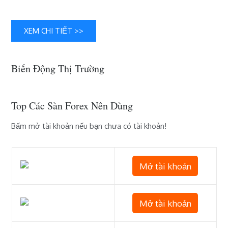
với
Amazon
và
XEM CHI TIẾT >>
Zalando
Biến Động Thị Trường
Top Các Sàn Forex Nên Dùng
Bấm mở tài khoản nếu bạn chưa có tài khoản!
Mở tài khoản
Mở tài khoản