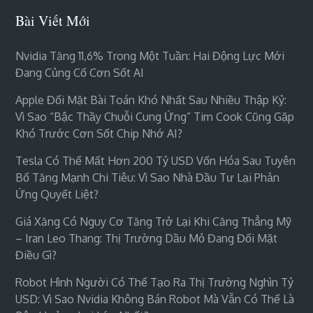
Bài Viết Mới
Nvidia Tăng 11,6% Trong Một Tuần: Hai Động Lực Mới
Đang Củng Cố Cơn Sốt AI
Apple Đối Mặt Bài Toán Khó Nhất Sau Nhiều Thập Kỷ:
Vì Sao “bậc Thầy Chuỗi Cung Ứng” Tim Cook Cũng Gặp
Khó Trước Cơn Sốt Chip Nhớ AI?
Tesla Có Thể Mất Hơn 200 Tỷ USD Vốn Hóa Sau Tuyên
Bố Tăng Mạnh Chi Tiêu: Vì Sao Nhà Đầu Tư Lại Phản
Ứng Quyết Liệt?
Giá Xăng Có Nguy Cơ Tăng Trở Lại Khi Căng Thẳng Mỹ
– Iran Leo Thang: Thị Trường Dầu Mỏ Đang Đối Mặt
Điều Gì?
Robot Hình Người Có Thể Tạo Ra Thị Trường Nghìn Tỷ
USD: Vì Sao Nvidia Không Bán Robot Mà Vẫn Có Thể Là