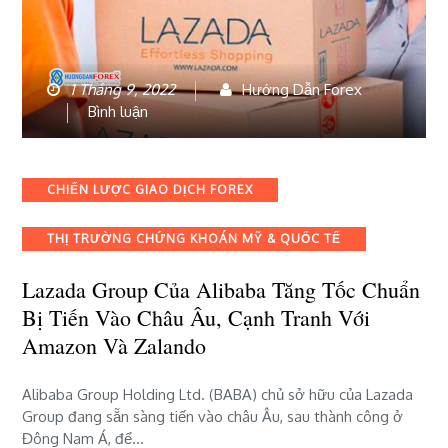
1 Tháng 9, 2022
Hướng Dẫn Forex
bài
Bình luận
viết
Lazada
Group
Categories
CHIẾN LƯỢC GIAO DỊCH FOREX
của
Alibaba
THỊ TRƯỜNG CHỨNG KHOÁN MỸ & QUỐC TẾ
tăng
tốc
Lazada Group Của Alibaba Tăng Tốc Chuẩn
chuẩn
bị
Bị Tiến Vào Châu Âu, Cạnh Tranh Với
tiến
Amazon Và Zalando
vào
châu
Alibaba Group Holding Ltd. (BABA) chủ sở hữu của Lazada
Âu,
Group đang sẵn sàng tiến vào châu Âu, sau thành công ở
cạnh
Đông Nam Á, để…
tranh