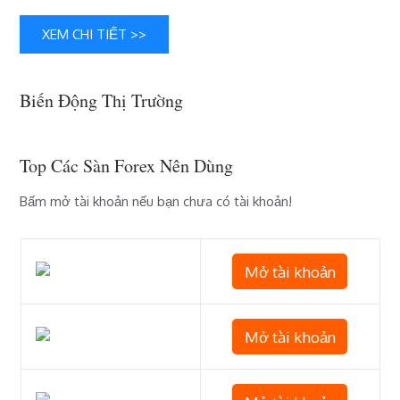
trưởng
–
XEM CHI TIẾT >>
Điều
gì
tiếp
Biến Động Thị Trường
theo?
Top Các Sàn Forex Nên Dùng
Bấm mở tài khoản nếu bạn chưa có tài khoản!
Mở tài khoản
Mở tài khoản