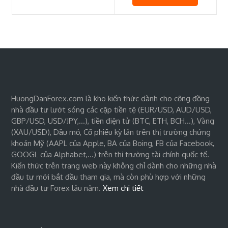
HuongDanForex.com là kho kiến thức dành cho cộng đồng
nhà đầu tư lướt sóng các cặp tiền tệ (EUR/USD, AUD/USD,
GBP/USD, USD/JPY,…), tiền điện tử (BTC, ETH, BCH…), Vàng
(XAU/USD), Dầu mỏ, Cổ phiếu kỳ lân trên thị trường chứng
khoán Mỹ (AAPL của Apple, BA của Boing, FB của Facebook,
GOOGL của Alphabet,…) trên thị trường tài chính quốc tế.
Kiến thức trên trang web này không chỉ dành cho những nhà
đầu tư mới bắt đầu tham gia, mà còn phù hợp với những
nhà đầu tư Forex lâu năm.
Xem chi tiết