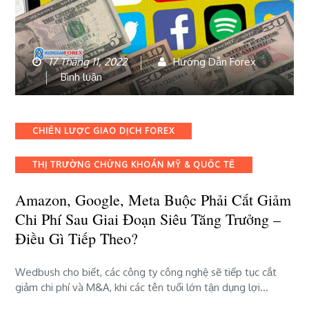
17 Tháng 11, 2022
Hướng Dẫn Forex
bài
Bình luận
viết
Amazon,
Google,
Categories
CHIẾN LƯỢC GIAO DỊCH FOREX
Meta
buộc
THỊ TRƯỜNG CHỨNG KHOÁN MỸ & QUỐC TẾ
phải
cắt
Amazon, Google, Meta Buộc Phải Cắt Giảm
giảm
chi
Chi Phí Sau Giai Đoạn Siêu Tăng Trưởng –
phí
Điều Gì Tiếp Theo?
sau
giai
Wedbush cho biết, các công ty công nghệ sẽ tiếp tục cắt
đoạn
giảm chi phí và M&A, khi các tên tuổi lớn tận dụng lợi…
siêu
tăng