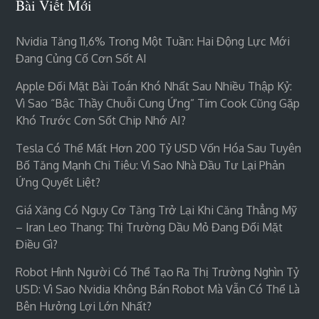
Bài Viết Mới
Nvidia Tăng 11,6% Trong Một Tuần: Hai Động Lực Mới
Đang Củng Cố Cơn Sốt AI
Apple Đối Mặt Bài Toán Khó Nhất Sau Nhiều Thập Kỷ:
Vì Sao “bậc Thầy Chuỗi Cung Ứng” Tim Cook Cũng Gặp
Khó Trước Cơn Sốt Chip Nhớ AI?
Tesla Có Thể Mất Hơn 200 Tỷ USD Vốn Hóa Sau Tuyên
Bố Tăng Mạnh Chi Tiêu: Vì Sao Nhà Đầu Tư Lại Phản
Ứng Quyết Liệt?
Giá Xăng Có Nguy Cơ Tăng Trở Lại Khi Căng Thẳng Mỹ
– Iran Leo Thang: Thị Trường Dầu Mỏ Đang Đối Mặt
Điều Gì?
Robot Hình Người Có Thể Tạo Ra Thị Trường Nghìn Tỷ
USD: Vì Sao Nvidia Không Bán Robot Mà Vẫn Có Thể Là
Bên Hưởng Lợi Lớn Nhất?