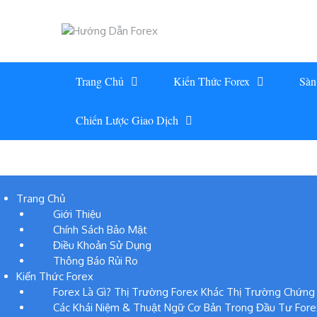
Skip
to
content
Trang Chủ
Kiến Thức Forex
Sàn
Chiến Lược Giao Dịch
Trang Chủ
Giới Thiệu
Chính Sách Bảo Mật
Điều Khoản Sử Dụng
Thông Báo Rủi Ro
Kiến Thức Forex
Forex Là Gì? Thị Trường Forex Khác Thị Trường Chứn
Các Khái Niệm & Thuật Ngữ Cơ Bản Trong Đầu Tư Fore