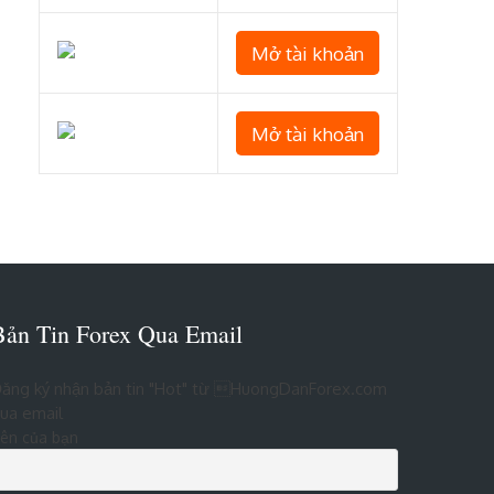
Mở tài khoản
Mở tài khoản
Bản Tin Forex Qua Email
ăng ký nhận bản tin "Hot" từ HuongDanForex.com
ua email
ên của bạn