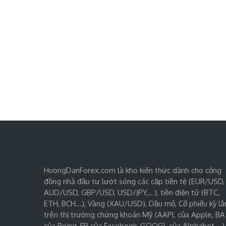
HuongDanForex.com là kho kiến thức dành cho cộng
đồng nhà đầu tư lướt sóng các cặp tiền tệ (EUR/USD,
AUD/USD, GBP/USD, USD/JPY,…), tiền điện tử (BTC,
ETH, BCH…), Vàng (XAU/USD), Dầu mỏ, Cổ phiếu kỳ lâ
trên thị trường chứng khoán Mỹ (AAPL của Apple, BA
của Boing, FB của Facebook, GOOGL của Alphabet,…)