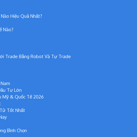
 Nào Hiệu Quả Nhất?
hế Nào?
Với Trade Bằng Robot Và Tự Trade
t Nam
Đầu Tư Lớn
ếu Mỹ & Quốc Tế 2026
t
 Tử Tốt Nhất
 Nay
g
ùng Bình Chọn