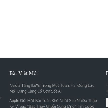
Bài Viết Mới
Đ
Nvidia Tăng 11,6% Trong Một Tuần: Hai Động Lực
q
Mới Đang Củng Cố Cơn Sốt AI
T
n
Apple Đối Mặt Bài Toán Khó Nhất Sau Nhiều Thập
Kỷ: Vì Sao “bậc Thầy Chuỗi Cung Ứng” Tim Cook