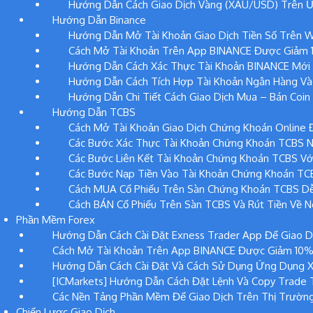
Hướng Dẫn Cách Giao Dịch Vàng (XAU/USD) Trên 
Hướng Dẫn Binance
Hướng Dẫn Mở Tài Khoản Giao Dịch Tiền Số Trên W
Cách Mở Tài Khoản Trên App BINANCE Được Giảm 10
Hướng Dẫn Cách Xác Thực Tài Khoản BINANCE Mới
Hướng Dẫn Cách Tích Hợp Tài Khoản Ngân Hàng Và
Hướng Dẫn Chi Tiết Cách Giao Dịch Mua – Bán Coi
Hướng Dẫn TCBS
Cách Mở Tài Khoản Giao Dịch Chứng Khoán Online 
Các Bước Xác Thực Tài Khoản Chứng Khoán TCBS N
Các Bước Liên Kết Tài Khoản Chứng Khoán TCBS Vớ
Các Bước Nạp Tiền Vào Tài Khoản Chứng Khoán TC
Cách MUA Cổ Phiếu Trên Sàn Chứng Khoán TCBS D
Cách BÁN Cổ Phiếu Trên Sàn TCBS Và Rút Tiền Về 
Phần Mềm Forex
Hướng Dẫn Cách Cài Đặt Exness Trader App Để Giao D
Cách Mở Tài Khoản Trên App BINANCE Được Giảm 10% P
Hướng Dẫn Cách Cài Đặt Và Cách Sử Dụng Ứng Dụng 
[ICMarkets] Hướng Dẫn Cách Đặt Lệnh Và Copy Trade 
Các Nền Tảng Phần Mềm Để Giao Dịch Trên Thị Trườn
Chiến Lược Giao Dịch