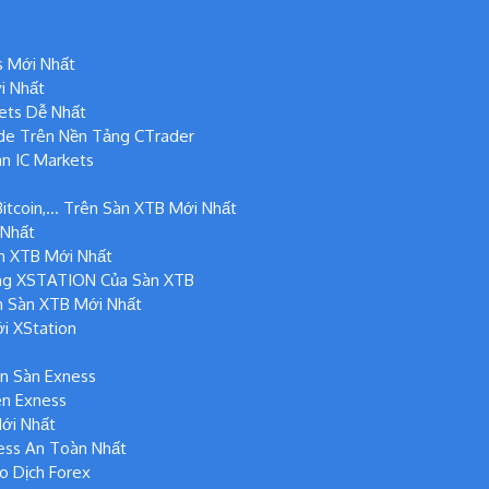
s Mới Nhất
i Nhất
ets Dễ Nhất
de Trên Nền Tảng CTrader
n IC Markets
Bitcoin,… Trên Sàn XTB Mới Nhất
 Nhất
n XTB Mới Nhất
ng XSTATION Của Sàn XTB
n Sàn XTB Mới Nhất
i XStation
n Sàn Exness
n Exness
ới Nhất
ess An Toàn Nhất
o Dịch Forex