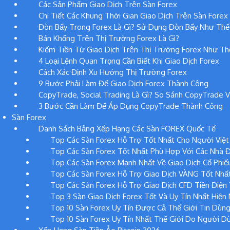
Các Sản Phẩm Giao Dịch Trên Sàn Forex
Chi Tiết Các Khung Thời Gian Giao Dịch Trên Sàn Forex
Đòn Bẩy Trong Forex Là Gì? Sử Dụng Đòn Bẩy Như Thế
Bán Khống Trên Thị Trường Forex Là Gì?
Kiếm Tiền Từ Giao Dịch Trên Thị Trường Forex Như T
4 Loại Lệnh Quan Trọng Cần Biết Khi Giao Dịch Forex
Cách Xác Định Xu Hướng Thị Trường Forex
9 Bước Phải Làm Để Giao Dịch Forex Thành Công
CopyTrade, Social Trading Là Gì? So Sánh CopyTrade 
3 Bước Cần Làm Để Áp Dụng CopyTrade Thành Công
Sàn Forex
Danh Sách Bảng Xếp Hạng Các Sàn FOREX Quốc Tế
Top Các Sàn Forex Hỗ Trợ Tốt Nhất Cho Người Việ
Top Các Sàn Forex Tốt Nhất Phù Hợp Với Các Nhà 
Top Các Sàn Forex Mạnh Nhất Về Giao Dịch Cổ Phi
Top Các Sàn Forex Hỗ Trợ Giao Dịch VÀNG Tốt Nhấ
Top Các Sàn Forex Hỗ Trợ Giao Dịch CFD Tiền Điện
Top 3 Sàn Giao Dịch Forex Tốt Và Uy Tín Nhất Hiện
Top 10 Sàn Forex Uy Tín Được Cả Thế Giới Tin Dùn
Top 10 Sàn Forex Uy Tín Nhất Thế Giới Do Người D