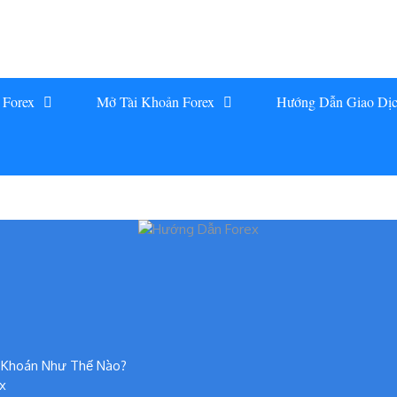
 Forex
Mở Tài Khoản Forex
Hướng Dẫn Giao Dị
g Khoán Như Thế Nào?
x