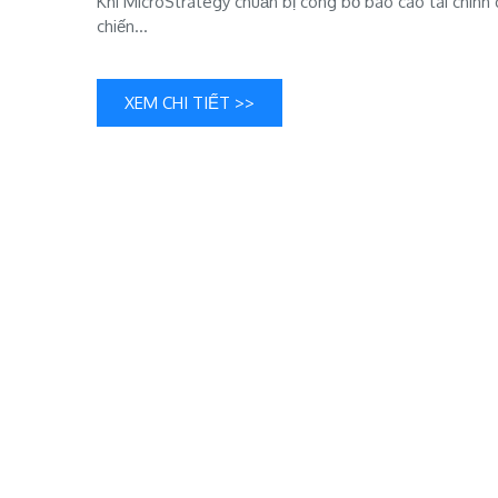
Khi MicroStrategy chuẩn bị công bố báo cáo tài chính
chiến…
XEM CHI TIẾT >>