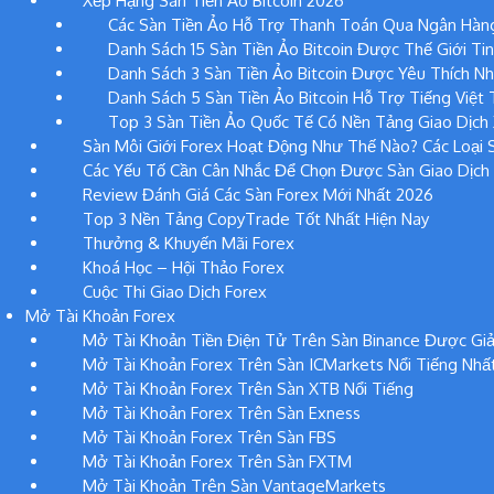
Xếp Hạng Sàn Tiền Ảo Bitcoin 2026
Các Sàn Tiền Ảo Hỗ Trợ Thanh Toán Qua Ngân Hàng
Danh Sách 15 Sàn Tiền Ảo Bitcoin Được Thế Giới Ti
Danh Sách 3 Sàn Tiền Ảo Bitcoin Được Yêu Thích Nh
Danh Sách 5 Sàn Tiền Ảo Bitcoin Hỗ Trợ Tiếng Việt 
Top 3 Sàn Tiền Ảo Quốc Tế Có Nền Tảng Giao Dịch 
Sàn Môi Giới Forex Hoạt Động Như Thế Nào? Các Loại S
Các Yếu Tố Cần Cân Nhắc Để Chọn Được Sàn Giao Dịch
Review Đánh Giá Các Sàn Forex Mới Nhất 2026
Top 3 Nền Tảng CopyTrade Tốt Nhất Hiện Nay
Thưởng & Khuyến Mãi Forex
Khoá Học – Hội Thảo Forex
Cuộc Thi Giao Dịch Forex
Mở Tài Khoản Forex
Mở Tài Khoản Tiền Điện Tử Trên Sàn Binance Được Giả
Mở Tài Khoản Forex Trên Sàn ICMarkets Nổi Tiếng Nhấ
Mở Tài Khoản Forex Trên Sàn XTB Nổi Tiếng
Mở Tài Khoản Forex Trên Sàn Exness
Mở Tài Khoản Forex Trên Sàn FBS
Mở Tài Khoản Forex Trên Sàn FXTM
Mở Tài Khoản Trên Sàn VantageMarkets