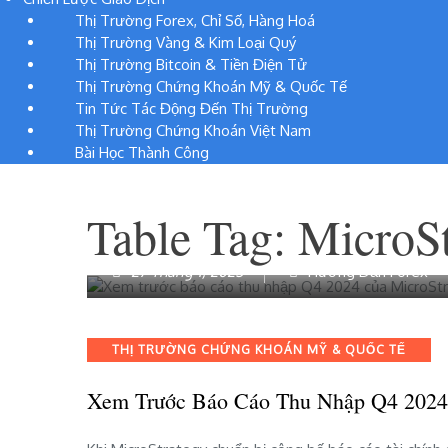
Thị Trường Forex, Chỉ Số, Hàng Hoá
Thị Trường Vàng & Kim Loại Quý
Thị Trường Bitcoin & Tiền Điện Tử
Thị Trường Chứng Khoán Mỹ & Quốc Tế
Tin Tức Tác Động Đến Thị Trường
Thị Trường Chứng Khoán Việt Nam
Bài Học Thành Công
Table Tag:
MicroSt
27 Tháng 1, 2025
Hướng Dẫn Forex
Categories
THỊ TRƯỜNG CHỨNG KHOÁN MỸ & QUỐC TẾ
Xem Trước Báo Cáo Thu Nhập Q4 2024 