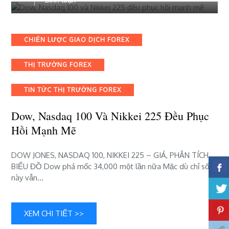
viết
Dow,
Nasdaq
Categories
CHIẾN LƯỢC GIAO DỊCH FOREX
100
và
THỊ TRƯỜNG FOREX
Nikkei
225
đều
TIN TỨC THỊ TRƯỜNG FOREX
phục
hồi
Dow, Nasdaq 100 Và Nikkei 225 Đều Phục
mạnh
Hồi Mạnh Mẽ
mẽ
DOW JONES, NASDAQ 100, NIKKEI 225 – GIÁ, PHÂN TÍCH,
BIỂU ĐỒ ​Dow phá mốc 34,000 một lần nữa ​Mặc dù chỉ số
này vẫn…
XEM CHI TIẾT >>