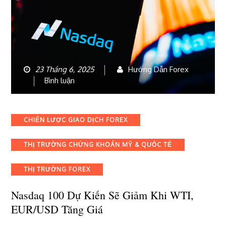
23 Tháng 6, 2025
Hướng Dẫn Forex
bài
Bình luận
viết
Nasdaq
100
Categories
CHIẾN LƯỢC GIAO DỊCH FOREX
dự
kiến
THỊ TRƯỜNG CHỨNG KHOÁN MỸ & QUỐC TẾ
sẽ
giảm
THỊ TRƯỜNG FOREX
khi
WTI,
Nasdaq 100 Dự Kiến ​​sẽ Giảm Khi WTI,
EUR/USD
EUR/USD Tăng Giá
tăng
giá