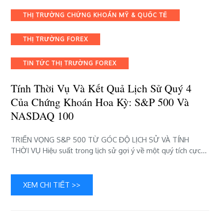
quả
lịch
THỊ TRƯỜNG CHỨNG KHOÁN MỸ & QUỐC TẾ
sử
quý
THỊ TRƯỜNG FOREX
4
của
TIN TỨC THỊ TRƯỜNG FOREX
chứng
khoán
Tính Thời Vụ Và Kết Quả Lịch Sử Quý 4
Hoa
Của Chứng Khoán Hoa Kỳ: S&P 500 Và
Kỳ:
S&P
NASDAQ 100
500
và
TRIỂN VỌNG S&P 500 TỪ GÓC ĐỘ LỊCH SỬ VÀ TÍNH
NASDAQ
THỜI VỤ Hiệu suất trong lịch sử gợi ý về một quý tích cực…
100
XEM CHI TIẾT >>
13 Tháng 6, 2023
Hướng Dẫn Forex
bài
Bình luận