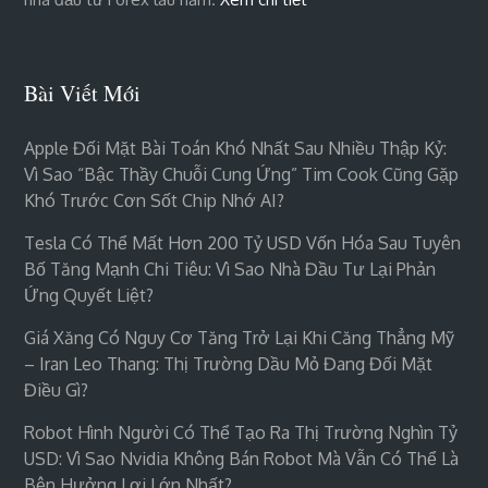
Bài Viết Mới
Apple Đối Mặt Bài Toán Khó Nhất Sau Nhiều Thập Kỷ:
Vì Sao “bậc Thầy Chuỗi Cung Ứng” Tim Cook Cũng Gặp
Khó Trước Cơn Sốt Chip Nhớ AI?
Tesla Có Thể Mất Hơn 200 Tỷ USD Vốn Hóa Sau Tuyên
Bố Tăng Mạnh Chi Tiêu: Vì Sao Nhà Đầu Tư Lại Phản
Ứng Quyết Liệt?
Giá Xăng Có Nguy Cơ Tăng Trở Lại Khi Căng Thẳng Mỹ
– Iran Leo Thang: Thị Trường Dầu Mỏ Đang Đối Mặt
Điều Gì?
Robot Hình Người Có Thể Tạo Ra Thị Trường Nghìn Tỷ
USD: Vì Sao Nvidia Không Bán Robot Mà Vẫn Có Thể Là
Bên Hưởng Lợi Lớn Nhất?