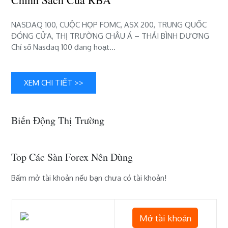
ảnh
hưởng
NASDAQ 100, CUỘC HỌP FOMC, ASX 200, TRUNG QUỐC
từ
ĐÓNG CỬA, THỊ TRƯỜNG CHÂU Á – THÁI BÌNH DƯƠNG
chính
Chỉ số Nasdaq 100 đang hoạt…
sách
của
RBA
XEM CHI TIẾT >>
Biến Động Thị Trường
Top Các Sàn Forex Nên Dùng
Bấm mở tài khoản nếu bạn chưa có tài khoản!
Mở tài khoản