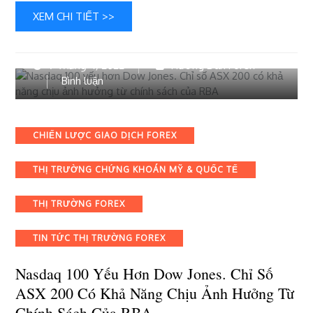
XEM CHI TIẾT >>
7 Tháng 4, 2022
Hướng Dẫn Forex
bài
Bình luận
viết
Nasdaq
100
Categories
CHIẾN LƯỢC GIAO DỊCH FOREX
yếu
hơn
THỊ TRƯỜNG CHỨNG KHOÁN MỸ & QUỐC TẾ
Dow
Jones.
Chỉ
THỊ TRƯỜNG FOREX
số
ASX
TIN TỨC THỊ TRƯỜNG FOREX
200
có
Nasdaq 100 Yếu Hơn Dow Jones. Chỉ Số
khả
ASX 200 Có Khả Năng Chịu Ảnh Hưởng Từ
năng
Chính Sách Của RBA
chịu