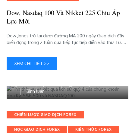
áp
lực
Dow, Nasdaq 100 Và Nikkei 225 Chịu Áp
mới
Lực Mới
Dow Jones trở lại dưới đường MA 200 ngày Giao dịch đầy
biến động trong 2 tuần qua tiếp tục tiếp diễn vào thứ Tư….
XEM CHI TIẾT >>
6 Tháng 10, 2023
Hướng Dẫn Forex
bài
Bình luận
viết
Tính
thời
Categories
CHIẾN LƯỢC GIAO DỊCH FOREX
vụ
và
HỌC GIAO DỊCH FOREX
KIẾN THỨC FOREX
kết