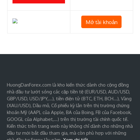
Mở tài khoản
HuongDanForex.com là kho kiến thức dành cho cộng đồng
nhà đầu tư lướt sóng các cặp tiền tệ (EUR/USD, AUD/USD,
GBP/USD, USD/JPY,…), tiền điện tử (BTC, ETH, BCH…), Vàng
(XAU/USD), Dầu mỏ, Cổ phiếu kỳ lân trên thị trường chứng
khoán Mỹ (AAPL của Apple, BA của Boing, FB của Facebook,
GOOGL của Alphabet,…) trên thị trường tài chính quốc tế.
Kiến thức trên trang web này không chỉ dành cho những nhà
đầu tư mới bắt đầu tham gia, mà còn phù hợp với những
nhà đầu tư Forex lâu năm.
Xem chi tiết