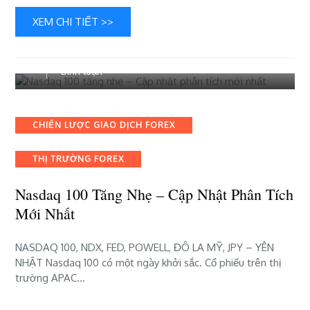
XEM CHI TIẾT >>
18 Tháng 5, 2022
Hướng Dẫn Forex
bài
Bình luận
viết
Nasdaq
100
Categories
CHIẾN LƯỢC GIAO DỊCH FOREX
tăng
nhẹ
THỊ TRƯỜNG FOREX
–
Cập
Nasdaq 100 Tăng Nhẹ – Cập Nhật Phân Tích
nhật
phân
Mới Nhất
tích
mới
NASDAQ 100, NDX, FED, POWELL, ĐÔ LA MỸ, JPY – YÊN
nhất
NHẬT Nasdaq 100 có một ngày khởi sắc. Cổ phiếu trên thị
trường APAC…