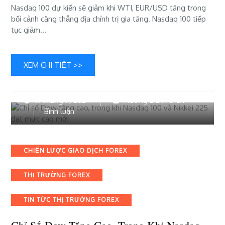
Nasdaq 100 dự kiến ​​sẽ giảm khi WTI, EUR/USD tăng trong
bối cảnh căng thẳng địa chính trị gia tăng. Nasdaq 100 tiếp
tục giảm…
XEM CHI TIẾT >>
11 Tháng 7, 2024
Hướng Dẫn Forex
bài
Bình luận
viết
Chỉ
số
Categories
CHIẾN LƯỢC GIAO DỊCH FOREX
Dow
tăng
THỊ TRƯỜNG FOREX
cao,
trong
khi
TIN TỨC THỊ TRƯỜNG FOREX
Nasdaq
100