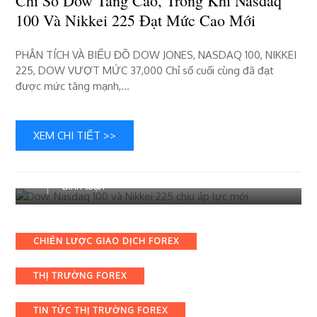
Chỉ Số Dow Tăng Cao, Trong Khi Nasdaq
và
100 Và Nikkei 225 Đạt Mức Cao Mới
Nikkei
225
PHÂN TÍCH VÀ BIỂU ĐỒ DOW JONES, NASDAQ 100, NIKKEI
đạt
225, DOW VƯỢT MỨC 37,000 ​Chỉ số cuối cùng đã đạt
mức
được mức tăng mạnh,…
cao
mới
XEM CHI TIẾT >>
19 Tháng 10, 2023
Hướng Dẫn Forex
bài
Bình luận
viết
Dow,
Nasdaq
Categories
CHIẾN LƯỢC GIAO DỊCH FOREX
100
và
THỊ TRƯỜNG FOREX
Nikkei
225
chịu
TIN TỨC THỊ TRƯỜNG FOREX