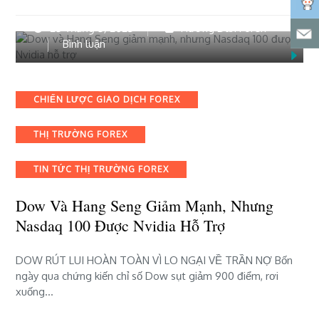
25 Tháng 5, 2023
Hướng Dẫn Forex
bài
Bình luận
viết
Dow
và
Categories
CHIẾN LƯỢC GIAO DỊCH FOREX
Hang
Seng
THỊ TRƯỜNG FOREX
giảm
mạnh,
nhưng
TIN TỨC THỊ TRƯỜNG FOREX
Nasdaq
100
Dow Và Hang Seng Giảm Mạnh, Nhưng
được
Nasdaq 100 Được Nvidia Hỗ Trợ
Nvidia
hỗ
DOW RÚT LUI HOÀN TOÀN VÌ LO NGẠI VỀ TRẦN NỢ Bốn
trợ
ngày qua chứng kiến ​​chỉ số Dow sụt giảm 900 điểm, rơi
xuống…