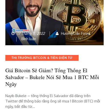
17 Tháng 11, 2022
Hướng Dẫn Forex
bài
Bình luận
viết
Giá
Bitcoin
Categories
THỊ TRƯỜNG BITCOIN & TIỀN ĐIỆN TỬ
sẽ
giảm?
Giá Bitcoin Sẽ Giảm? Tổng Thống El
Tổng
Salvador – Bukele Nói Sẽ Mua 1 BTC Mỗi
thống El
Salvador
Ngày
–
Bukele
Nayib Bukele – tổng thống El Salvador đã đăng trên
nói
Twitter để thông báo rằng ông sẽ mua 1 Bitcoin (BTC) mỗi
sẽ
ngày, bắt đầu từ…
mua