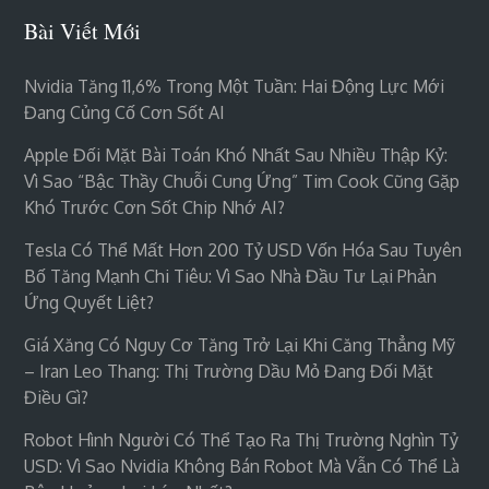
Bài Viết Mới
Nvidia Tăng 11,6% Trong Một Tuần: Hai Động Lực Mới
Đang Củng Cố Cơn Sốt AI
Apple Đối Mặt Bài Toán Khó Nhất Sau Nhiều Thập Kỷ:
Vì Sao “bậc Thầy Chuỗi Cung Ứng” Tim Cook Cũng Gặp
Khó Trước Cơn Sốt Chip Nhớ AI?
Tesla Có Thể Mất Hơn 200 Tỷ USD Vốn Hóa Sau Tuyên
Bố Tăng Mạnh Chi Tiêu: Vì Sao Nhà Đầu Tư Lại Phản
Ứng Quyết Liệt?
Giá Xăng Có Nguy Cơ Tăng Trở Lại Khi Căng Thẳng Mỹ
– Iran Leo Thang: Thị Trường Dầu Mỏ Đang Đối Mặt
Điều Gì?
Robot Hình Người Có Thể Tạo Ra Thị Trường Nghìn Tỷ
USD: Vì Sao Nvidia Không Bán Robot Mà Vẫn Có Thể Là