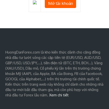
Mở tài khoản
HuongDanForex.com là kho kiến thức dành cho cộng đồng
nhà đầu tư lướt sóng các cặp tiền tệ (EUR/USD, AUD/USD,
GBP/USD, USD/JPY,…), tiền điện tử (BTC, ETH, BCH…), Vàng
(XAU/USD), Dầu mỏ, Cổ phiếu kỳ lân trên thị trường chứng
khoán Mỹ (AAPL của Apple, BA của Boing, FB của Facebook,
GOOGL của Alphabet,…) trên thị trường tài chính quốc tế.
Kiến thức trên trang web này không chỉ dành cho những nhà
đầu tư mới bắt đầu tham gia, mà còn phù hợp với những
nhà đầu tư Forex lâu năm.
Xem chi tiết