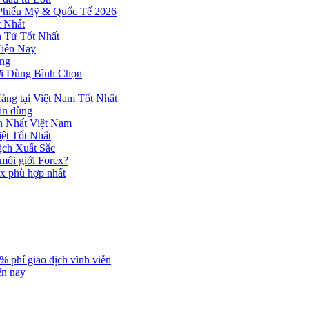
 Phiếu Mỹ & Quốc Tế 2026
 Nhất
n Tử Tốt Nhất
Hiện Nay
ùng
ời Dùng Bình Chọn
ng tại Việt Nam Tốt Nhất
tin dùng
h Nhất Việt Nam
ệt Tốt Nhất
ịch Xuất Sắc
 môi giới Forex?
ex phù hợp nhất
% phí giao dịch vĩnh viễn
ện nay