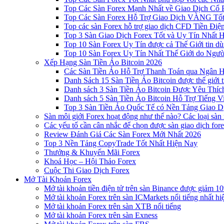
Top Các Sàn Forex Mạnh Nhất về Giao Dịch Cổ
Top Các Sàn Forex Hỗ Trợ Giao Dịch VÀNG Tốt
Top các sàn Forex hỗ trợ giao dịch CFD Tiền Điệ
Top 3 Sàn Giao Dịch Forex Tốt và Uy Tín Nhất 
Top 10 Sàn Forex Uy Tín được cả Thế Giới tin d
Top 10 Sàn Forex Uy Tín Nhất Thế Giới do Ngư
Xếp Hạng Sàn Tiền Ảo Bitcoin 2026
Các Sàn Tiền Ảo Hỗ Trợ Thanh Toán qua Ngân Hà
Danh Sách 15 Sàn Tiền Ảo Bitcoin được thế giới 
Danh sách 3 Sàn Tiền Ảo Bitcoin Được Yêu Thíc
Danh sách 5 Sàn Tiền Ảo Bitcoin Hỗ Trợ Tiếng Vi
Top 3 Sàn Tiền Ảo Quốc Tế có Nền Tảng Giao D
Sàn môi giới Forex hoạt động như thế nào? Các loại sàn
Các yếu tố cần cân nhắc để chọn được sàn giao dịch for
Review Đánh Giá Các Sàn Forex Mới Nhất 2026
Top 3 Nền Tảng CopyTrade Tốt Nhất Hiện Nay
Thưởng & Khuyến Mãi Forex
Khoá Học – Hội Thảo Forex
Cuộc Thi Giao Dịch Forex
Mở Tài Khoản Forex
Mở tài khoản tiền điện tử trên sàn Binance được giảm 10
Mở tài khoản Forex trên sàn ICMarkets nổi tiếng nhất hi
Mở tài khoản Forex trên sàn XTB nổi tiếng
Mở tài khoản Forex trên sàn Exness