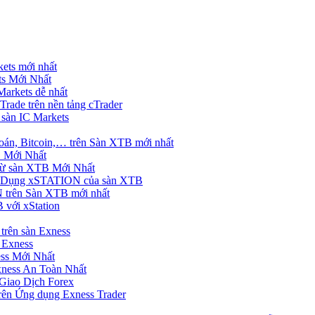
ets mới nhất
s Mới Nhất
rkets dễ nhất
rade trên nền tảng cTrader
 sàn IC Markets
án, Bitcoin,… trên Sàn XTB mới nhất
 Mới Nhất
ừ sàn XTB Mới Nhất
g Dụng xSTATION của sàn XTB
trên Sàn XTB mới nhất
 với xStation
trên sàn Exness
 Exness
ss Mới Nhất
xness An Toàn Nhất
Giao Dịch Forex
ên Ứng dụng Exness Trader