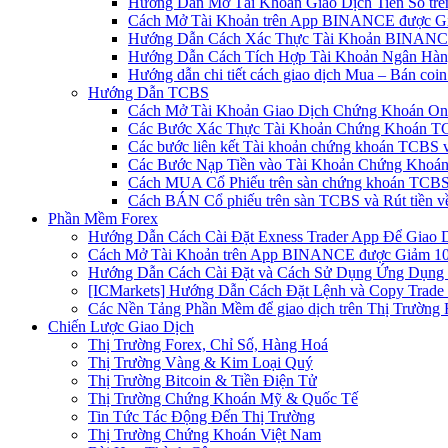
Hướng Dẫn Mở Tài Khoản Giao Dịch Tiền Số trên 
Cách Mở Tài Khoản trên App BINANCE được Gi
Hướng Dẫn Cách Xác Thực Tài Khoản BINANCE
Hướng Dẫn Cách Tích Hợp Tài Khoản Ngân Hàng
Hướng dẫn chi tiết cách giao dịch Mua – Bán co
Hướng Dẫn TCBS
Cách Mở Tài Khoản Giao Dịch Chứng Khoán Onli
Các Bước Xác Thực Tài Khoản Chứng Khoán TC
Các bước liên kết Tài khoản chứng khoán TCBS v
Các Bước Nạp Tiền vào Tài Khoản Chứng Khoán
Cách MUA Cổ Phiếu trên sàn chứng khoán TCBS
Cách BÁN Cổ phiếu trên sàn TCBS và Rút tiền v
Phần Mềm Forex
Hướng Dẫn Cách Cài Đặt Exness Trader App Để Giao 
Cách Mở Tài Khoản trên App BINANCE được Giảm 10%
Hướng Dẫn Cách Cài Đặt và Cách Sử Dụng Ứng Dụn
[ICMarkets] Hướng Dẫn Cách Đặt Lệnh và Copy Trade t
Các Nền Tảng Phần Mềm để giao dịch trên Thị Trường 
Chiến Lược Giao Dịch
Thị Trường Forex, Chỉ Số, Hàng Hoá
Thị Trường Vàng & Kim Loại Quý
Thị Trường Bitcoin & Tiền Điện Tử
Thị Trường Chứng Khoán Mỹ & Quốc Tế
Tin Tức Tác Động Đến Thị Trường
Thị Trường Chứng Khoán Việt Nam