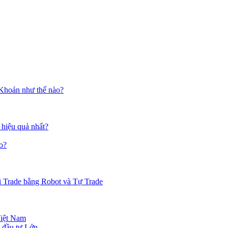
 Khoán như thế nào?
 hiệu quả nhất?
o?
i Trade bằng Robot và Tự Trade
Việt Nam
 đầu tư Lớn