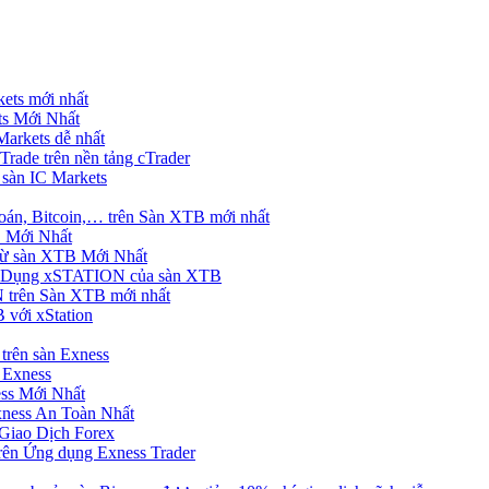
ets mới nhất
s Mới Nhất
rkets dễ nhất
rade trên nền tảng cTrader
 sàn IC Markets
án, Bitcoin,… trên Sàn XTB mới nhất
 Mới Nhất
ừ sàn XTB Mới Nhất
g Dụng xSTATION của sàn XTB
trên Sàn XTB mới nhất
 với xStation
trên sàn Exness
 Exness
ss Mới Nhất
xness An Toàn Nhất
Giao Dịch Forex
ên Ứng dụng Exness Trader