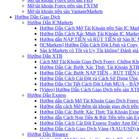
Mở tài khoản Forex trên sàn FBS
Mở tài khoản Forex trên sàn FXTM
Mở tài khoản trên sàn VantageMarkets
Hướng Dẫn Giao Dịch
Hướng Dẫn ICMarkets
Hướng Dẫn Cách Mở Tài Khoản trên Sàn IC Mark
Hướng Dẫn Cách Xác Minh Tài Khoản IC Market
Hướng dẫn NẠP TIỀN và RÚT TIỀN từ Sàn IC Ma
[ICMarkets] Hướng Dẫn Cách Đặt Lệnh và Copy T
Sàn IcMarkets có Tốt và Uy Tín không? Đánh giá
Hướng Dẫn XTB
Cách Mở Tài Khoản Giao Dịch Forex, Chứng Kho
Hướng Dẫn Các Bước Xác Thực Tài Khoản XTB
Hướng Dẫn Các Bước NẠP TIỀN – RÚT TIỀN t
Hướng Dẫn Cách Cài Đặt và Cách Sử Dụng Ứn
Hướng Dẫn Chi Tiết Cách Đặt Lệnh MUA – BÁN 
[Video] Hướng Dẫn Cách Giao Dịch trên sàn XTB
Hướng Dẫn Exness
Hướng dẫn Cách Mở Tài Khoản Giao Dịch Forex 
Hướng dẫn cách Mở thêm tài khoản giao dịch trên
Hướng Dẫn Các Bước Xác Thực Tài Khoản Exne
Hướng dẫn Cách Nạp Tiền & Rút Tiền trên sàn E
Hướng Dẫn Cách Cài Đặt Exness Trader App Để 
Hướng Dẫn Cách Giao Dịch Vàng (XAU/USD) tr
Hướng Dẫn Binance