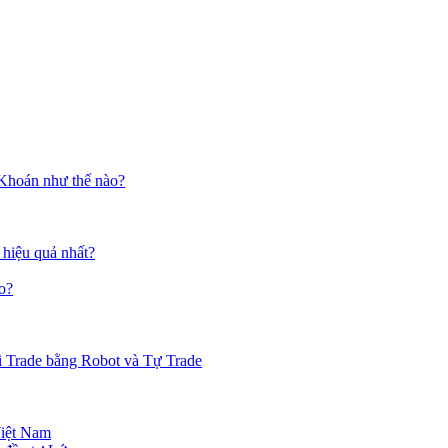
 Khoán như thế nào?
 hiệu quả nhất?
o?
i Trade bằng Robot và Tự Trade
Việt Nam