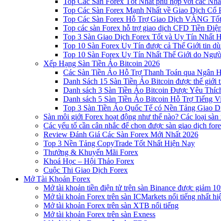
Top Các Sàn Forex Tốt Nhất phù hợp với các Nhà
Top Các Sàn Forex Mạnh Nhất về Giao Dịch Cổ
Top Các Sàn Forex Hỗ Trợ Giao Dịch VÀNG Tốt
Top các sàn Forex hỗ trợ giao dịch CFD Tiền Điệ
Top 3 Sàn Giao Dịch Forex Tốt và Uy Tín Nhất 
Top 10 Sàn Forex Uy Tín được cả Thế Giới tin d
Top 10 Sàn Forex Uy Tín Nhất Thế Giới do Ngư
Xếp Hạng Sàn Tiền Ảo Bitcoin 2026
Các Sàn Tiền Ảo Hỗ Trợ Thanh Toán qua Ngân Hà
Danh Sách 15 Sàn Tiền Ảo Bitcoin được thế giới 
Danh sách 3 Sàn Tiền Ảo Bitcoin Được Yêu Thíc
Danh sách 5 Sàn Tiền Ảo Bitcoin Hỗ Trợ Tiếng Vi
Top 3 Sàn Tiền Ảo Quốc Tế có Nền Tảng Giao D
Sàn môi giới Forex hoạt động như thế nào? Các loại sàn
Các yếu tố cần cân nhắc để chọn được sàn giao dịch for
Review Đánh Giá Các Sàn Forex Mới Nhất 2026
Top 3 Nền Tảng CopyTrade Tốt Nhất Hiện Nay
Thưởng & Khuyến Mãi Forex
Khoá Học – Hội Thảo Forex
Cuộc Thi Giao Dịch Forex
Mở Tài Khoản Forex
Mở tài khoản tiền điện tử trên sàn Binance được giảm 10
Mở tài khoản Forex trên sàn ICMarkets nổi tiếng nhất hi
Mở tài khoản Forex trên sàn XTB nổi tiếng
Mở tài khoản Forex trên sàn Exness