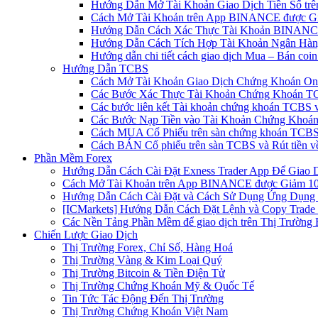
Hướng Dẫn Mở Tài Khoản Giao Dịch Tiền Số trên 
Cách Mở Tài Khoản trên App BINANCE được Gi
Hướng Dẫn Cách Xác Thực Tài Khoản BINANCE
Hướng Dẫn Cách Tích Hợp Tài Khoản Ngân Hàng
Hướng dẫn chi tiết cách giao dịch Mua – Bán co
Hướng Dẫn TCBS
Cách Mở Tài Khoản Giao Dịch Chứng Khoán Onli
Các Bước Xác Thực Tài Khoản Chứng Khoán TC
Các bước liên kết Tài khoản chứng khoán TCBS v
Các Bước Nạp Tiền vào Tài Khoản Chứng Khoán
Cách MUA Cổ Phiếu trên sàn chứng khoán TCBS
Cách BÁN Cổ phiếu trên sàn TCBS và Rút tiền v
Phần Mềm Forex
Hướng Dẫn Cách Cài Đặt Exness Trader App Để Giao 
Cách Mở Tài Khoản trên App BINANCE được Giảm 10%
Hướng Dẫn Cách Cài Đặt và Cách Sử Dụng Ứng Dụn
[ICMarkets] Hướng Dẫn Cách Đặt Lệnh và Copy Trade t
Các Nền Tảng Phần Mềm để giao dịch trên Thị Trường 
Chiến Lược Giao Dịch
Thị Trường Forex, Chỉ Số, Hàng Hoá
Thị Trường Vàng & Kim Loại Quý
Thị Trường Bitcoin & Tiền Điện Tử
Thị Trường Chứng Khoán Mỹ & Quốc Tế
Tin Tức Tác Động Đến Thị Trường
Thị Trường Chứng Khoán Việt Nam