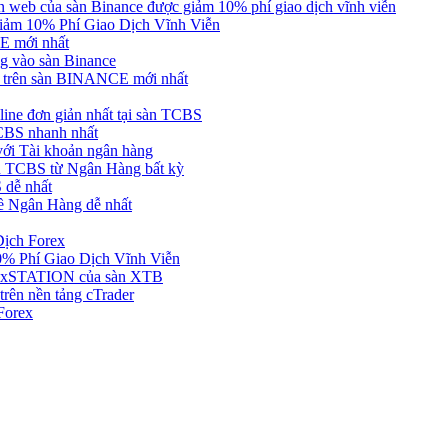
web của sàn Binance được giảm 10% phí giao dịch vĩnh viễn
ảm 10% Phí Giao Dịch Vĩnh Viễn
 mới nhất
 vào sàn Binance
in trên sàn BINANCE mới nhất
ne đơn giản nhất tại sàn TCBS
BS nhanh nhất
ới Tài khoản ngân hàng
 TCBS từ Ngân Hàng bất kỳ
 dễ nhất
ề Ngân Hàng dễ nhất
Dịch Forex
 Phí Giao Dịch Vĩnh Viễn
g xSTATION của sàn XTB
rên nền tảng cTrader
Forex