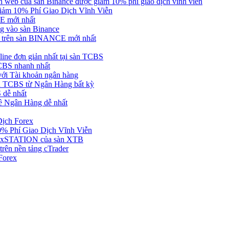
web của sàn Binance được giảm 10% phí giao dịch vĩnh viễn
ảm 10% Phí Giao Dịch Vĩnh Viễn
 mới nhất
 vào sàn Binance
in trên sàn BINANCE mới nhất
ne đơn giản nhất tại sàn TCBS
BS nhanh nhất
ới Tài khoản ngân hàng
 TCBS từ Ngân Hàng bất kỳ
 dễ nhất
ề Ngân Hàng dễ nhất
Dịch Forex
 Phí Giao Dịch Vĩnh Viễn
g xSTATION của sàn XTB
rên nền tảng cTrader
Forex