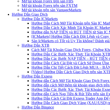
Mở tài khoản Forex trên sàn FBS
Mở tài khoản Forex trên sàn FXTM
Mở tài khoản trên sàn VantageMarkets
Hướng Dẫn Giao Dịch
Hướng Dẫn ICMarkets
Hướng Dẫn Cách Mở Tài Khoản trên Sàn IC Mark
Hướng Dẫn Cách Xác Minh Tài Khoản IC Market
Hướng dẫn NẠP TIỀN và RÚT TIỀN từ Sàn IC Ma
[ICMarkets] Hướng Dẫn Cách Đặt Lệnh và Copy T
Sàn IcMarkets có Tốt và Uy Tín không? Đánh giá
Hướng Dẫn XTB
Cách Mở Tài Khoản Giao Dịch Forex, Chứng Kho
Hướng Dẫn Các Bước Xác Thực Tài Khoản XTB
Hướng Dẫn Các Bước NẠP TIỀN – RÚT TIỀN t
Hướng Dẫn Cách Cài Đặt và Cách Sử Dụng Ứn
Hướng Dẫn Chi Tiết Cách Đặt Lệnh MUA – BÁN 
[Video] Hướng Dẫn Cách Giao Dịch trên sàn XTB
Hướng Dẫn Exness
Hướng dẫn Cách Mở Tài Khoản Giao Dịch Forex 
Hướng dẫn cách Mở thêm tài khoản giao dịch trên
Hướng Dẫn Các Bước Xác Thực Tài Khoản Exne
Hướng dẫn Cách Nạp Tiền & Rút Tiền trên sàn E
Hướng Dẫn Cách Cài Đặt Exness Trader App Để 
Hướng Dẫn Cách Giao Dịch Vàng (XAU/USD) tr
Hướng Dẫn Binance