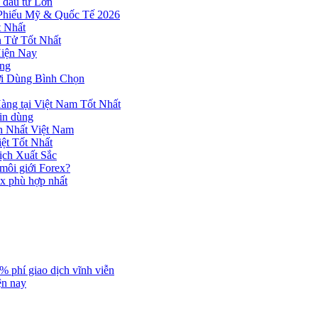
 đầu tư Lớn
 Phiếu Mỹ & Quốc Tế 2026
 Nhất
n Tử Tốt Nhất
Hiện Nay
ùng
ời Dùng Bình Chọn
ng tại Việt Nam Tốt Nhất
tin dùng
h Nhất Việt Nam
ệt Tốt Nhất
ịch Xuất Sắc
 môi giới Forex?
ex phù hợp nhất
% phí giao dịch vĩnh viễn
ện nay