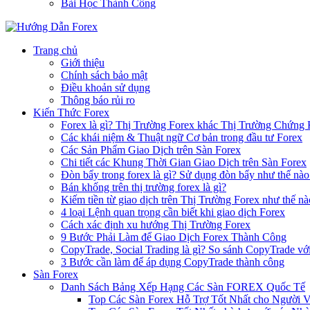
Bài Học Thành Công
Trang chủ
Giới thiệu
Chính sách bảo mật
Điều khoản sử dụng
Thông báo rủi ro
Kiến Thức Forex
Forex là gì? Thị Trường Forex khác Thị Trường Chứng
Các khái niệm & Thuật ngữ Cơ bản trong đầu tư Forex
Các Sản Phẩm Giao Dịch trên Sàn Forex
Chi tiết các Khung Thời Gian Giao Dịch trên Sàn Forex
Đòn bẩy trong forex là gì? Sử dụng đòn bẩy như thế nào
Bán khống trên thị trường forex là gì?
Kiếm tiền từ giao dịch trên Thị Trường Forex như thế nà
4 loại Lệnh quan trọng cần biết khi giao dịch Forex
Cách xác định xu hướng Thị Trường Forex
9 Bước Phải Làm để Giao Dịch Forex Thành Công
CopyTrade, Social Trading là gì? So sánh CopyTrade vớ
3 Bước cần làm để áp dụng CopyTrade thành công
Sàn Forex
Danh Sách Bảng Xếp Hạng Các Sàn FOREX Quốc Tế
Top Các Sàn Forex Hỗ Trợ Tốt Nhất cho Người 