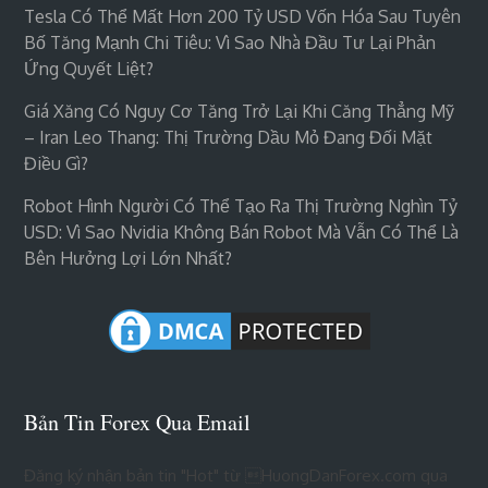
Tesla Có Thể Mất Hơn 200 Tỷ USD Vốn Hóa Sau Tuyên
Bố Tăng Mạnh Chi Tiêu: Vì Sao Nhà Đầu Tư Lại Phản
Ứng Quyết Liệt?
Giá Xăng Có Nguy Cơ Tăng Trở Lại Khi Căng Thẳng Mỹ
– Iran Leo Thang: Thị Trường Dầu Mỏ Đang Đối Mặt
Điều Gì?
Robot Hình Người Có Thể Tạo Ra Thị Trường Nghìn Tỷ
USD: Vì Sao Nvidia Không Bán Robot Mà Vẫn Có Thể Là
Bên Hưởng Lợi Lớn Nhất?
Bản Tin Forex Qua Email
Đăng ký nhận bản tin "Hot" từ HuongDanForex.com qua