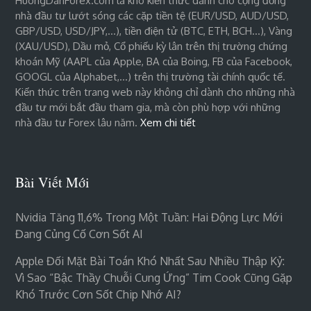
HuongDanForex.com là kho kiến thức dành cho cộng đồng
nhà đầu tư lướt sóng các cặp tiền tệ (EUR/USD, AUD/USD,
GBP/USD, USD/JPY,…), tiền điện tử (BTC, ETH, BCH…), Vàng
(XAU/USD), Dầu mỏ, Cổ phiếu kỳ lân trên thị trường chứng
khoán Mỹ (AAPL của Apple, BA của Boing, FB của Facebook,
GOOGL của Alphabet,…) trên thị trường tài chính quốc tế.
Kiến thức trên trang web này không chỉ dành cho những nhà
đầu tư mới bắt đầu tham gia, mà còn phù hợp với những
nhà đầu tư Forex lâu năm.
Xem chi tiết
Bài Viết Mới
Nvidia Tăng 11,6% Trong Một Tuần: Hai Động Lực Mới
Đang Củng Cố Cơn Sốt AI
Apple Đối Mặt Bài Toán Khó Nhất Sau Nhiều Thập Kỷ:
Vì Sao “bậc Thầy Chuỗi Cung Ứng” Tim Cook Cũng Gặp
Khó Trước Cơn Sốt Chip Nhớ AI?