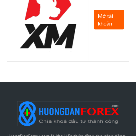
Mở tài
khoản