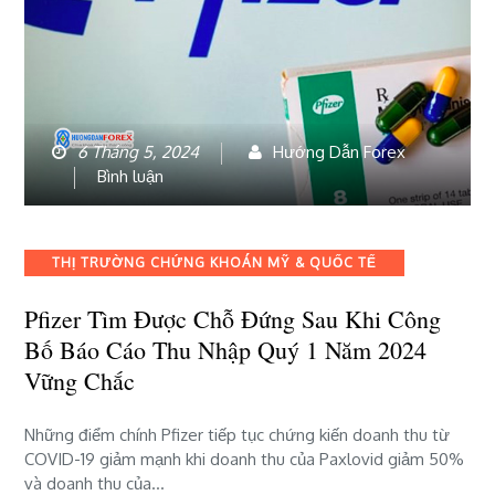
6 Tháng 5, 2024
Hướng Dẫn Forex
bài
Bình luận
viết
Pfizer
tìm
Categories
THỊ TRƯỜNG CHỨNG KHOÁN MỸ & QUỐC TẾ
được
chỗ
Pfizer Tìm Được Chỗ Đứng Sau Khi Công
đứng
Bố Báo Cáo Thu Nhập Quý 1 Năm 2024
sau
khi
Vững Chắc
công
bố
Những điểm chính Pfizer tiếp tục chứng kiến ​​​​doanh thu từ
báo
COVID-19 giảm mạnh khi doanh thu của Paxlovid giảm 50%
cáo
và doanh thu của…
thu