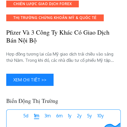
và
Categories
CHIẾN LƯỢC GIAO DỊCH FOREX
3
công
THỊ TRƯỜNG CHỨNG KHOÁN MỸ & QUỐC TẾ
ty
khác
Pfizer Và 3 Công Ty Khác Có Giao Dịch
có
giao
Bán Nội Bộ
dịch
bán
Hợp đồng tương lai của Mỹ giao dịch trái chiều vào sáng
nội
thứ Năm. Trong khi đó, các nhà đầu tư cổ phiếu Mỹ tập…
bộ
XEM CHI TIẾT >>
Biến Động Thị Trường
5d
1m
3m
6m
1y
2y
5y
10y