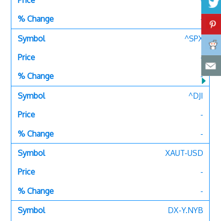
-
^SPX
-
-
^DJI
-
-
XAUT-USD
-
-
DX-Y.NYB