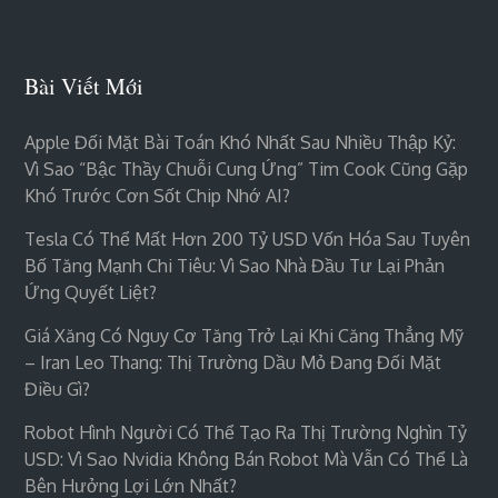
Bài Viết Mới
Apple Đối Mặt Bài Toán Khó Nhất Sau Nhiều Thập Kỷ:
Vì Sao “bậc Thầy Chuỗi Cung Ứng” Tim Cook Cũng Gặp
Khó Trước Cơn Sốt Chip Nhớ AI?
Tesla Có Thể Mất Hơn 200 Tỷ USD Vốn Hóa Sau Tuyên
Bố Tăng Mạnh Chi Tiêu: Vì Sao Nhà Đầu Tư Lại Phản
Ứng Quyết Liệt?
Giá Xăng Có Nguy Cơ Tăng Trở Lại Khi Căng Thẳng Mỹ
– Iran Leo Thang: Thị Trường Dầu Mỏ Đang Đối Mặt
Điều Gì?
Robot Hình Người Có Thể Tạo Ra Thị Trường Nghìn Tỷ
USD: Vì Sao Nvidia Không Bán Robot Mà Vẫn Có Thể Là
Bên Hưởng Lợi Lớn Nhất?