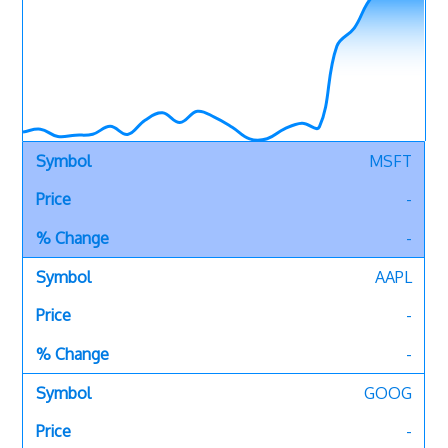
MSFT
-
-
AAPL
-
-
GOOG
-