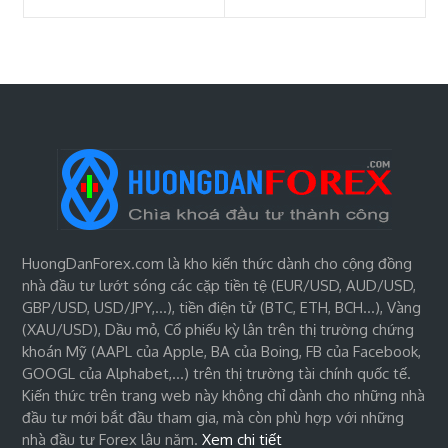
HuongDanForex.com là kho kiến thức dành cho cộng đồng
nhà đầu tư lướt sóng các cặp tiền tệ (EUR/USD, AUD/USD,
GBP/USD, USD/JPY,…), tiền điện tử (BTC, ETH, BCH…), Vàng
(XAU/USD), Dầu mỏ, Cổ phiếu kỳ lân trên thị trường chứng
khoán Mỹ (AAPL của Apple, BA của Boing, FB của Facebook,
GOOGL của Alphabet,…) trên thị trường tài chính quốc tế.
Kiến thức trên trang web này không chỉ dành cho những nhà
đầu tư mới bắt đầu tham gia, mà còn phù hợp với những
nhà đầu tư Forex lâu năm.
Xem chi tiết