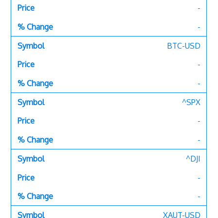
-
-
BTC-USD
-
-
^SPX
-
-
^DJI
-
-
XAUT-USD