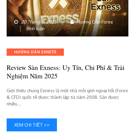
20 Tháng 9, 2025
Hướng Dẫn Forex
bài
Bình luận
viết
Review
Sàn
Categories
HƯỚNG DẪN EXNESS
Exness:
Uy
Review Sàn Exness: Uy Tín, Chi Phí & Trải
tín,
Nghiệm Năm 2025
chi
phí
&
Giới thiệu chung Exness là một nhà môi giới ngoại hối (Forex
trải
& CFD) quốc tế được thành lập từ năm 2008. Sàn được
nghiệm
nhiều…
năm
2025
XEM CHI TIẾT >>