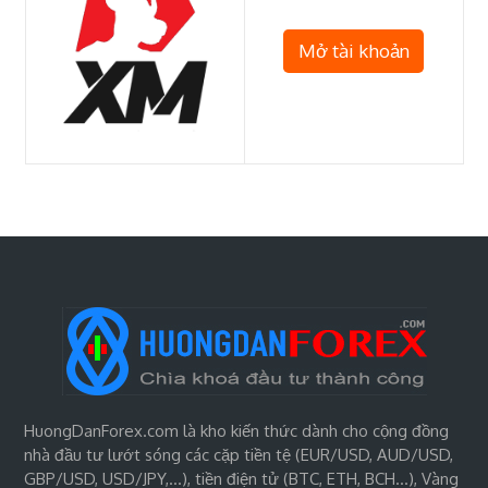
Mở tài khoản
HuongDanForex.com là kho kiến thức dành cho cộng đồng
nhà đầu tư lướt sóng các cặp tiền tệ (EUR/USD, AUD/USD,
GBP/USD, USD/JPY,…), tiền điện tử (BTC, ETH, BCH…), Vàng