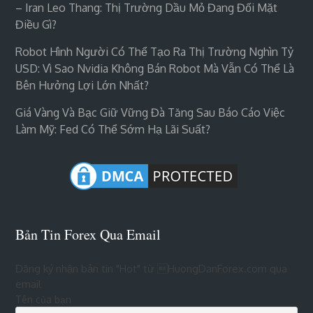
– Iran Leo Thang: Thị Trường Dầu Mỏ Đang Đối Mặt
Điều Gì?
Robot Hình Người Có Thể Tạo Ra Thị Trường Nghìn Tỷ
USD: Vì Sao Nvidia Không Bán Robot Mà Vẫn Có Thể Là
Bên Hưởng Lợi Lớn Nhất?
Giá Vàng Và Bạc Giữ Vững Đà Tăng Sau Báo Cáo Việc
Làm Mỹ: Fed Có Thể Sớm Hạ Lãi Suất?
Bản Tin Forex Qua Email
Đăng ký nhận bản tin "Hot" từ HuongDanForex.com qua
email
Tên của bạn