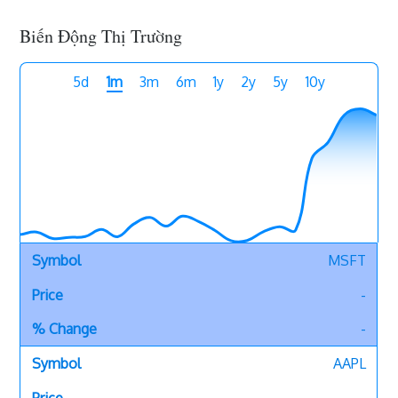
Biến Động Thị Trường
5d
1m
3m
6m
1y
2y
5y
10y
MSFT
-
-
AAPL
-