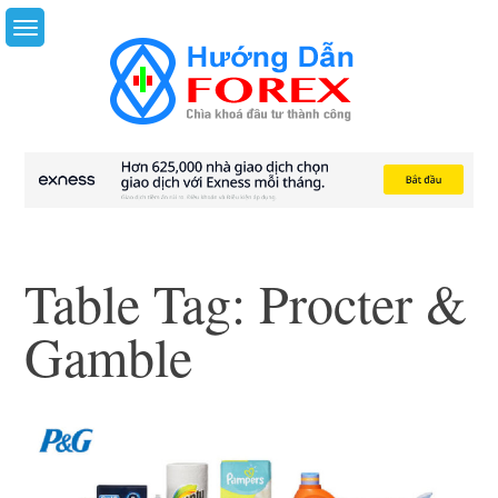
Skip
to
content
Table Tag:
Procter &
Gamble