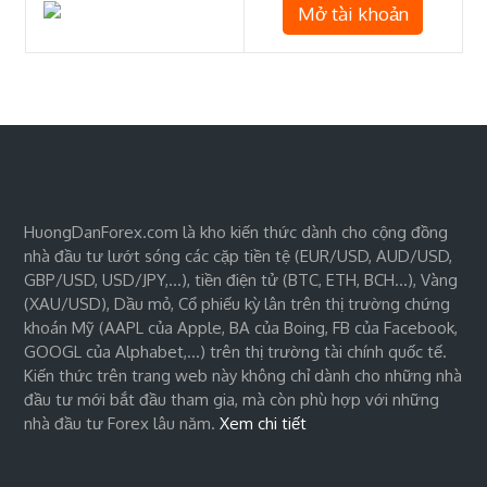
Mở tài khoản
HuongDanForex.com là kho kiến thức dành cho cộng đồng
nhà đầu tư lướt sóng các cặp tiền tệ (EUR/USD, AUD/USD,
GBP/USD, USD/JPY,…), tiền điện tử (BTC, ETH, BCH…), Vàng
(XAU/USD), Dầu mỏ, Cổ phiếu kỳ lân trên thị trường chứng
khoán Mỹ (AAPL của Apple, BA của Boing, FB của Facebook,
GOOGL của Alphabet,…) trên thị trường tài chính quốc tế.
Kiến thức trên trang web này không chỉ dành cho những nhà
đầu tư mới bắt đầu tham gia, mà còn phù hợp với những
nhà đầu tư Forex lâu năm.
Xem chi tiết