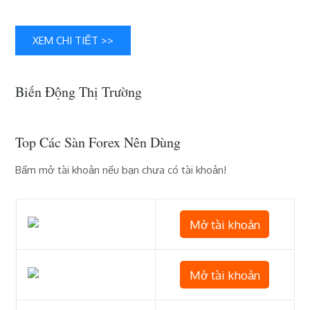
nên
quan
XEM CHI TIẾT >>
tâm
ngày
29/7
Biến Động Thị Trường
Top Các Sàn Forex Nên Dùng
Bấm mở tài khoản nếu bạn chưa có tài khoản!
Mở tài khoản
Mở tài khoản