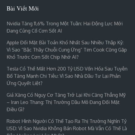
Bài Viết Mới
Nvidia Tăng 11,6% Trong Một Tuần: Hai Động Lực Mới
Đang Củng Cố Cơn Sốt AI
Apple Đối Mặt Bài Toán Khó Nhất Sau Nhiều Thập Kỷ:
Vì Sao “bậc Thầy Chuỗi Cung Ứng” Tim Cook Cũng Gặp
Khó Trước Cơn Sốt Chip Nhớ AI?
Tesla Có Thể Mất Hơn 200 Tỷ USD Vốn Hóa Sau Tuyên
Bố Tăng Mạnh Chi Tiêu: Vì Sao Nhà Đầu Tư Lại Phản
Ứng Quyết Liệt?
Giá Xăng Có Nguy Cơ Tăng Trở Lại Khi Căng Thẳng Mỹ
– Iran Leo Thang: Thị Trường Dầu Mỏ Đang Đối Mặt
Điều Gì?
Robot Hình Người Có Thể Tạo Ra Thị Trường Nghìn Tỷ
USD: Vì Sao Nvidia Không Bán Robot Mà Vẫn Có Thể Là