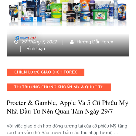
29 Tháng 7, 2022
Hướng Dẫn Forex
bài
Bình luận
viết
Procter
&
Categories
CHIẾN LƯỢC GIAO DỊCH FOREX
Gamble,
Apple
THỊ TRƯỜNG CHỨNG KHOÁN MỸ & QUỐC TẾ
và
5
Procter & Gamble, Apple Và 5 Cổ Phiếu Mỹ
cổ
phiếu
Nhà Đầu Tư Nên Quan Tâm Ngày 29/7
Mỹ
nhà
Với việc giao dịch hợp đồng tương lai của cổ phiếu Mỹ tăng
đầu
cao hơn vào thứ Sáu trước báo cáo thu nhập từ một…
tư