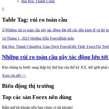
Bài Học Thành Công
Table Tag:
rủi ro toàn cầu
bài
14 Tháng 1, 2023
Hướng Dẫn Forex
Bình luận
viết
Categories
Bài Học Thành Công
Học Giao Dịch Forex
Kiến Thức Forex
Thị Trư
Những
rủi
ro
Những rủi ro toàn cầu gây tác động lớn tới
toàn
cầu
Khi chúng ta bước sang thập kỷ thứ hai của thế kỷ XX, thế giới phải
gây
tác
Xem chi tiết >>
động
lớn
Biến động thị trường
tới
các
nền
Top các sàn Forex nên dùng
kinh
tế
Bấm mở tài khoản nếu bạn chưa có tài khoản!
và