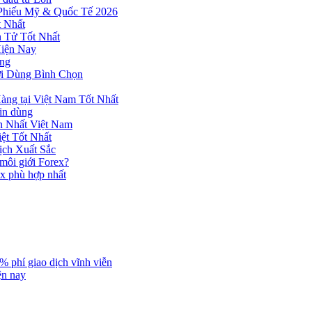
 Phiếu Mỹ & Quốc Tế 2026
 Nhất
n Tử Tốt Nhất
Hiện Nay
ùng
ời Dùng Bình Chọn
ng tại Việt Nam Tốt Nhất
tin dùng
h Nhất Việt Nam
ệt Tốt Nhất
ịch Xuất Sắc
 môi giới Forex?
ex phù hợp nhất
% phí giao dịch vĩnh viễn
ện nay