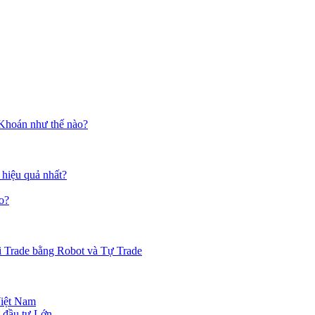
 Khoán như thế nào?
 hiệu quả nhất?
o?
i Trade bằng Robot và Tự Trade
Việt Nam
 đầu tư Lớn