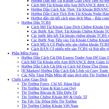
Hướng Dẫn Mở Tài Khoản Giao Dịch Tiền Số trên 
Cách Mở Tài Khoản trên App BINANCE được Gi
Hướng Dẫn Cách Xác Thực Tài Khoản BINANCE
Hướng Dẫn Cách Tích Hợp Tài Khoản Ngân Hàng
Hướng dẫn chi tiết cách giao dịch Mua – Bán co
Hướng Dẫn TCBS
Cách Mở Tài Khoản Giao Dịch Chứng Khoán Onli
Các Bước Xác Thực Tài Khoản Chứng Khoán TC
Các bước liên kết Tài khoản chứng khoán TCBS v
Các Bước Nạp Tiền vào Tài Khoản Chứng Khoán
Cách MUA Cổ Phiếu trên sàn chứng khoán TCBS
Cách BÁN Cổ phiếu trên sàn TCBS và Rút tiền v
Phần Mềm Forex
Hướng Dẫn Cách Cài Đặt Exness Trader App Để Giao 
Cách Mở Tài Khoản trên App BINANCE được Giảm 10%
Hướng Dẫn Cách Cài Đặt và Cách Sử Dụng Ứng Dụn
[ICMarkets] Hướng Dẫn Cách Đặt Lệnh và Copy Trade t
Các Nền Tảng Phần Mềm để giao dịch trên Thị Trường 
Chiến Lược Giao Dịch
Thị Trường Forex, Chỉ Số, Hàng Hoá
Thị Trường Vàng & Kim Loại Quý
Thị Trường Bitcoin & Tiền Điện Tử
Thị Trường Chứng Khoán Mỹ & Quốc Tế
Tin Tức Tác Động Đến Thị Trường
Thị Trường Chứng Khoán Việt Nam