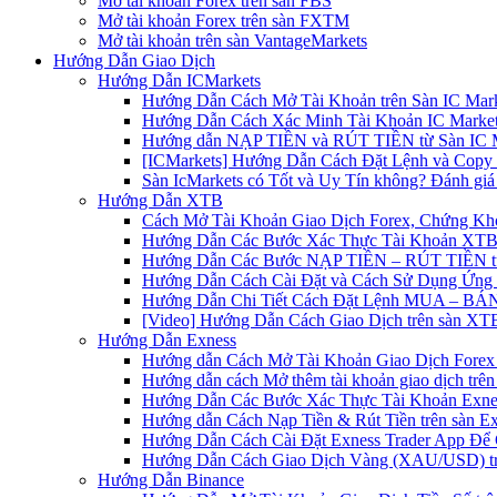
Mở tài khoản Forex trên sàn FBS
Mở tài khoản Forex trên sàn FXTM
Mở tài khoản trên sàn VantageMarkets
Hướng Dẫn Giao Dịch
Hướng Dẫn ICMarkets
Hướng Dẫn Cách Mở Tài Khoản trên Sàn IC Mark
Hướng Dẫn Cách Xác Minh Tài Khoản IC Market
Hướng dẫn NẠP TIỀN và RÚT TIỀN từ Sàn IC Ma
[ICMarkets] Hướng Dẫn Cách Đặt Lệnh và Copy T
Sàn IcMarkets có Tốt và Uy Tín không? Đánh giá
Hướng Dẫn XTB
Cách Mở Tài Khoản Giao Dịch Forex, Chứng Kho
Hướng Dẫn Các Bước Xác Thực Tài Khoản XTB
Hướng Dẫn Các Bước NẠP TIỀN – RÚT TIỀN t
Hướng Dẫn Cách Cài Đặt và Cách Sử Dụng Ứn
Hướng Dẫn Chi Tiết Cách Đặt Lệnh MUA – BÁN 
[Video] Hướng Dẫn Cách Giao Dịch trên sàn XTB
Hướng Dẫn Exness
Hướng dẫn Cách Mở Tài Khoản Giao Dịch Forex 
Hướng dẫn cách Mở thêm tài khoản giao dịch trên
Hướng Dẫn Các Bước Xác Thực Tài Khoản Exne
Hướng dẫn Cách Nạp Tiền & Rút Tiền trên sàn E
Hướng Dẫn Cách Cài Đặt Exness Trader App Để 
Hướng Dẫn Cách Giao Dịch Vàng (XAU/USD) tr
Hướng Dẫn Binance