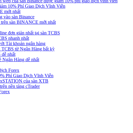
web của sàn Binance được giảm 10% phí giao dịch vĩnh viễn
ảm 10% Phí Giao Dịch Vĩnh Viễn
 mới nhất
 vào sàn Binance
in trên sàn BINANCE mới nhất
ne đơn giản nhất tại sàn TCBS
BS nhanh nhất
ới Tài khoản ngân hàng
 TCBS từ Ngân Hàng bất kỳ
 dễ nhất
ề Ngân Hàng dễ nhất
Dịch Forex
 Phí Giao Dịch Vĩnh Viễn
g xSTATION của sàn XTB
rên nền tảng cTrader
Forex