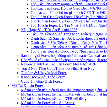
Top Các Sàn Forex Mạnh Nhất về Giao Dịch Cổ
Top Các Sàn Forex Hỗ Trợ Giao Dịch VÀNG Tốt
Top các sàn Forex hỗ trợ giao dịch CFD Tiền Điệ
Top 3 Sàn Giao Dịch Forex Tốt và Uy Tín Nhất 
Top 10 Sàn Forex Uy Tín được cả Thế Giới tin d
Top 10 Sàn Forex Uy Tín Nhất Thế Giới do Ngư
Xếp Hạng Sàn Tiền Ảo Bitcoin 2026
Các Sàn Tiền Ảo Hỗ Trợ Thanh Toán qua Ngân Hà
Danh Sách 15 Sàn Tiền Ảo Bitcoin được thế giới 
Danh sách 3 Sàn Tiền Ảo Bitcoin Được Yêu Thíc
Danh sách 5 Sàn Tiền Ảo Bitcoin Hỗ Trợ Tiếng Vi
Top 3 Sàn Tiền Ảo Quốc Tế có Nền Tảng Giao D
Sàn môi giới Forex hoạt động như thế nào? Các loại sàn
Các yếu tố cần cân nhắc để chọn được sàn giao dịch for
Review Đánh Giá Các Sàn Forex Mới Nhất 2026
Top 3 Nền Tảng CopyTrade Tốt Nhất Hiện Nay
Thưởng & Khuyến Mãi Forex
Khoá Học – Hội Thảo Forex
Cuộc Thi Giao Dịch Forex
Mở Tài Khoản Forex
Mở tài khoản tiền điện tử trên sàn Binance được giảm 10
Mở tài khoản Forex trên sàn ICMarkets nổi tiếng nhất hi
Mở tài khoản Forex trên sàn XTB nổi tiếng
Mở tài khoản Forex trên sàn Exness