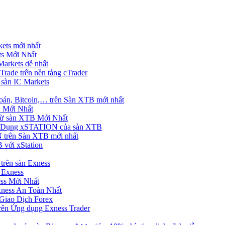
ets mới nhất
s Mới Nhất
rkets dễ nhất
rade trên nền tảng cTrader
 sàn IC Markets
án, Bitcoin,… trên Sàn XTB mới nhất
 Mới Nhất
ừ sàn XTB Mới Nhất
g Dụng xSTATION của sàn XTB
trên Sàn XTB mới nhất
 với xStation
trên sàn Exness
 Exness
ss Mới Nhất
xness An Toàn Nhất
Giao Dịch Forex
ên Ứng dụng Exness Trader