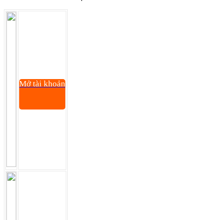
thị
trường
Mở tài khoản