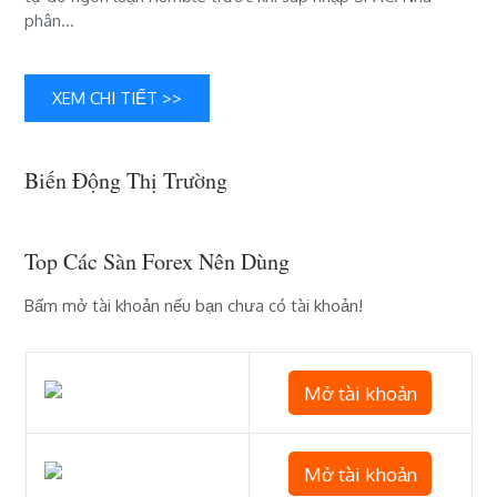
giành
phân…
được
thị
trường
XEM CHI TIẾT >>
truyền
thông
xã
Biến Động Thị Trường
hội
và
video
Top Các Sàn Forex Nên Dùng
như
thế
Bấm mở tài khoản nếu bạn chưa có tài khoản!
nào
Mở tài khoản
Mở tài khoản