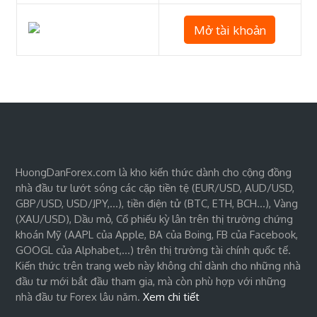
Mở tài khoản
HuongDanForex.com là kho kiến thức dành cho cộng đồng
nhà đầu tư lướt sóng các cặp tiền tệ (EUR/USD, AUD/USD,
GBP/USD, USD/JPY,…), tiền điện tử (BTC, ETH, BCH…), Vàng
(XAU/USD), Dầu mỏ, Cổ phiếu kỳ lân trên thị trường chứng
khoán Mỹ (AAPL của Apple, BA của Boing, FB của Facebook,
GOOGL của Alphabet,…) trên thị trường tài chính quốc tế.
Kiến thức trên trang web này không chỉ dành cho những nhà
đầu tư mới bắt đầu tham gia, mà còn phù hợp với những
nhà đầu tư Forex lâu năm.
Xem chi tiết