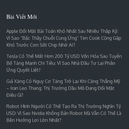
Bài Viết Mới
Apple Đối Mặt Bài Toán Khó Nhất Sau Nhiều Thập Kỷ:
Vì Sao “bậc Thầy Chuỗi Cung Ứng” Tim Cook Cũng Gặp
Khó Trước Cơn Sốt Chip Nhớ AI?
Tesla Có Thể Mất Hơn 200 Tỷ USD Vốn Hóa Sau Tuyên
Bố Tăng Mạnh Chi Tiêu: Vì Sao Nhà Đầu Tư Lại Phản
Ứng Quyết Liệt?
Giá Xăng Có Nguy Cơ Tăng Trở Lại Khi Căng Thẳng Mỹ
– Iran Leo Thang: Thị Trường Dầu Mỏ Đang Đối Mặt
Điều Gì?
Robot Hình Người Có Thể Tạo Ra Thị Trường Nghìn Tỷ
USD: Vì Sao Nvidia Không Bán Robot Mà Vẫn Có Thể Là
Bên Hưởng Lợi Lớn Nhất?