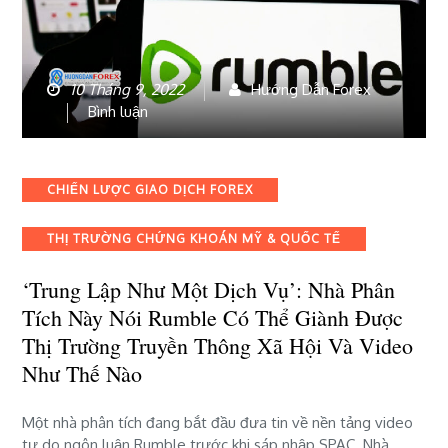
10 Tháng 9, 2022
Hướng Dẫn Forex
bài
Bình luận
viết
‘Trung
lập
Categories
CHIẾN LƯỢC GIAO DỊCH FOREX
như
một
THỊ TRƯỜNG CHỨNG KHOÁN MỸ & QUỐC TẾ
dịch
vụ’:
‘Trung Lập Như Một Dịch Vụ’: Nhà Phân
Nhà
phân
Tích Này Nói Rumble Có Thể Giành Được
tích
Thị Trường Truyền Thông Xã Hội Và Video
này
Như Thế Nào
nói
Rumble
có
Một nhà phân tích đang bắt đầu đưa tin về nền tảng video
thể
tự do ngôn luận Rumble trước khi sáp nhập SPAC. Nhà