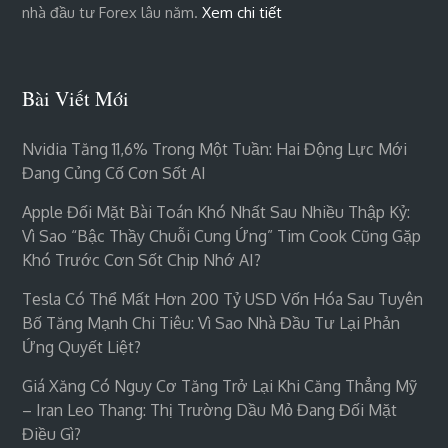
nhà đầu tư Forex lâu năm.
Xem chi tiết
Bài Viết Mới
Nvidia Tăng 11,6% Trong Một Tuần: Hai Động Lực Mới
Đang Củng Cố Cơn Sốt AI
Apple Đối Mặt Bài Toán Khó Nhất Sau Nhiều Thập Kỷ:
Vì Sao “bậc Thầy Chuỗi Cung Ứng” Tim Cook Cũng Gặp
Khó Trước Cơn Sốt Chip Nhớ AI?
Tesla Có Thể Mất Hơn 200 Tỷ USD Vốn Hóa Sau Tuyên
Bố Tăng Mạnh Chi Tiêu: Vì Sao Nhà Đầu Tư Lại Phản
Ứng Quyết Liệt?
Giá Xăng Có Nguy Cơ Tăng Trở Lại Khi Căng Thẳng Mỹ
– Iran Leo Thang: Thị Trường Dầu Mỏ Đang Đối Mặt
Điều Gì?