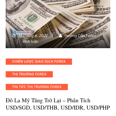
13 Tháng 6, 2022
Hướng Dẫn Forex
bài
Bình luận
viết
Đô
la
Categories
CHIẾN LƯỢC GIAO DỊCH FOREX
Mỹ
tăng
THỊ TRƯỜNG FOREX
trở
lại
–
TIN TỨC THỊ TRƯỜNG FOREX
Phân
tích
Đô La Mỹ Tăng Trở Lại – Phân Tích
USD/SGD,
USD/SGD, USD/THB, USD/IDR, USD/PHP
USD/THB,
USD/IDR,