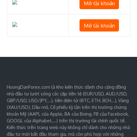
Mở tài khoản
Mở tài khoản
HuongDanForex.com là kho kiến thức dành cho cộng đồng
nhà đầu tư lướt sóng các cặp tiền tệ (EUR/USD, AUD/USD,
GBP/USD, USD/JPY,…), tiền điện tử (BTC, ETH, BCH…), Vàng
(XAU/USD), Dầu mỏ, Cổ phiếu kỳ lân trên thị trường chứng
khoán Mỹ (AAPL của Apple, BA của Boing, FB của Facebook,
GOOGL của Alphabet,…) trên thị trường tài chính quốc tế.
Kiến thức trên trang web này không chỉ dành cho những nhà
đầu tư mới bắt đầu tham gia, mà còn phù hợp với những