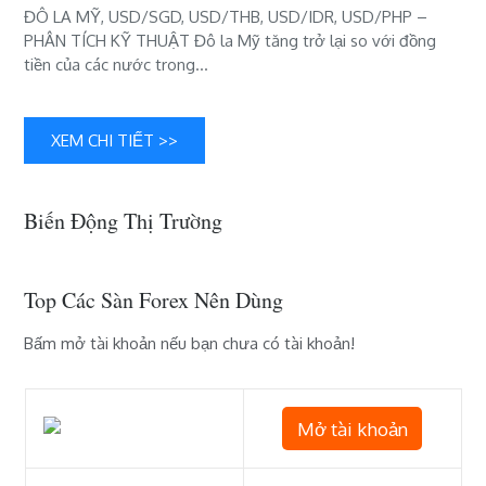
ĐÔ LA MỸ, USD/SGD, USD/THB, USD/IDR, USD/PHP –
USD/PHP
PHÂN TÍCH KỸ THUẬT Đô la Mỹ tăng trở lại so với đồng
tiền của các nước trong…
XEM CHI TIẾT >>
Biến Động Thị Trường
Top Các Sàn Forex Nên Dùng
Bấm mở tài khoản nếu bạn chưa có tài khoản!
Mở tài khoản