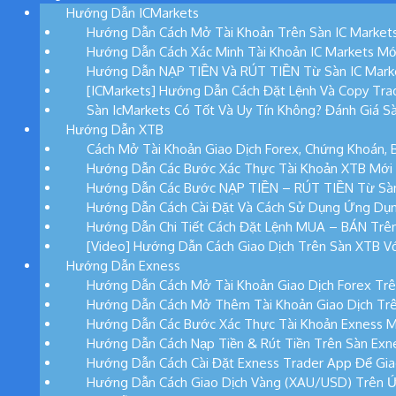
Hướng Dẫn ICMarkets
Hướng Dẫn Cách Mở Tài Khoản Trên Sàn IC Market
Hướng Dẫn Cách Xác Minh Tài Khoản IC Markets Mớ
Hướng Dẫn NẠP TIỀN Và RÚT TIỀN Từ Sàn IC Mark
[ICMarkets] Hướng Dẫn Cách Đặt Lệnh Và Copy Tra
Sàn IcMarkets Có Tốt Và Uy Tín Không? Đánh Giá Sà
Hướng Dẫn XTB
Cách Mở Tài Khoản Giao Dịch Forex, Chứng Khoán, 
Hướng Dẫn Các Bước Xác Thực Tài Khoản XTB Mới
Hướng Dẫn Các Bước NẠP TIỀN – RÚT TIỀN Từ Sà
Hướng Dẫn Cách Cài Đặt Và Cách Sử Dụng Ứng Dụ
Hướng Dẫn Chi Tiết Cách Đặt Lệnh MUA – BÁN Trê
[Video] Hướng Dẫn Cách Giao Dịch Trên Sàn XTB Vớ
Hướng Dẫn Exness
Hướng Dẫn Cách Mở Tài Khoản Giao Dịch Forex Trê
Hướng Dẫn Cách Mở Thêm Tài Khoản Giao Dịch Trê
Hướng Dẫn Các Bước Xác Thực Tài Khoản Exness M
Hướng Dẫn Cách Nạp Tiền & Rút Tiền Trên Sàn Exn
Hướng Dẫn Cách Cài Đặt Exness Trader App Để Gia
Hướng Dẫn Cách Giao Dịch Vàng (XAU/USD) Trên 