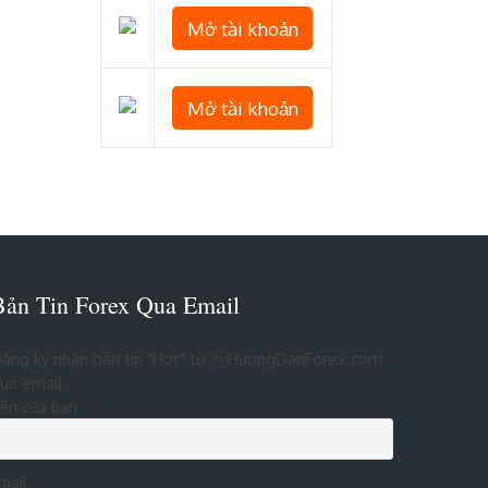
Mở tài khoản
Mở tài khoản
Bản Tin Forex Qua Email
ăng ký nhận bản tin "Hot" từ HuongDanForex.com
ua email
ên của bạn
mail