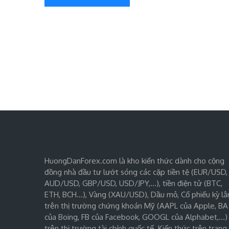
HuongDanForex.com là kho kiến thức dành cho cộng
đồng nhà đầu tư lướt sóng các cặp tiền tệ (EUR/USD,
AUD/USD, GBP/USD, USD/JPY,…), tiền điện tử (BTC,
ETH, BCH…), Vàng (XAU/USD), Dầu mỏ, Cổ phiếu kỳ lâ
trên thị trường chứng khoán Mỹ (AAPL của Apple, BA
của Boing, FB của Facebook, GOOGL của Alphabet,…)
trên thị trường tài chính quốc tế. Kiến thức trên trang