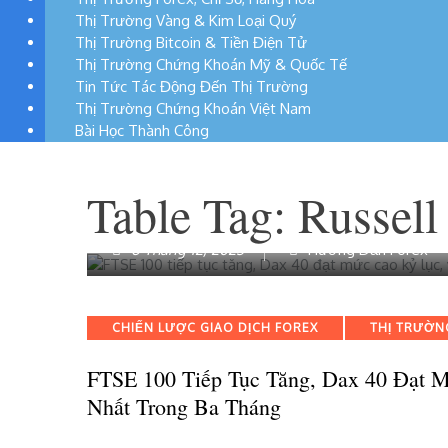
Thị Trường Vàng & Kim Loại Quý
Thị Trường Bitcoin & Tiền Điện Tử
Thị Trường Chứng Khoán Mỹ & Quốc Tế
Tin Tức Tác Động Đến Thị Trường
Thị Trường Chứng Khoán Việt Nam
Bài Học Thành Công
Table Tag:
Russell
6 Tháng 12, 2023
Hướng Dẫn Forex
Categories
CHIẾN LƯỢC GIAO DỊCH FOREX
THỊ TRƯỜN
FTSE 100 Tiếp Tục Tăng, Dax 40 Đạt 
Nhất Trong Ba Tháng