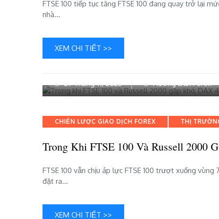
​​FTSE 100 tiếp tục tăng FTSE 100 đang quay trở lại m
nhà…
XEM CHI TIẾT >>
29 Tháng 11, 2023
Hướng Dẫn Forex
Categories
CHIẾN LƯỢC GIAO DỊCH FOREX
THỊ TRƯỜN
Trong Khi FTSE 100 Và Russell 2000 
FTSE 100 vẫn chịu áp lực FTSE 100 trượt xuống vùng 7
đặt ra…
XEM CHI TIẾT >>