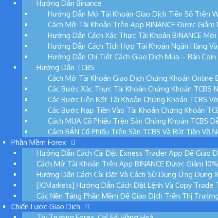
Hướng Dẫn Binance
Hướng Dẫn Mở Tài Khoản Giao Dịch Tiền Số Trên W
Cách Mở Tài Khoản Trên App BINANCE Được Giảm 10
Hướng Dẫn Cách Xác Thực Tài Khoản BINANCE Mới
Hướng Dẫn Cách Tích Hợp Tài Khoản Ngân Hàng Và
Hướng Dẫn Chi Tiết Cách Giao Dịch Mua – Bán Coi
Hướng Dẫn TCBS
Cách Mở Tài Khoản Giao Dịch Chứng Khoán Online 
Các Bước Xác Thực Tài Khoản Chứng Khoán TCBS N
Các Bước Liên Kết Tài Khoản Chứng Khoán TCBS Vớ
Các Bước Nạp Tiền Vào Tài Khoản Chứng Khoán TC
Cách MUA Cổ Phiếu Trên Sàn Chứng Khoán TCBS D
Cách BÁN Cổ Phiếu Trên Sàn TCBS Và Rút Tiền Về 
Phần Mềm Forex
Hướng Dẫn Cách Cài Đặt Exness Trader App Để Giao D
Cách Mở Tài Khoản Trên App BINANCE Được Giảm 10% P
Hướng Dẫn Cách Cài Đặt Và Cách Sử Dụng Ứng Dụng 
[ICMarkets] Hướng Dẫn Cách Đặt Lệnh Và Copy Trade 
Các Nền Tảng Phần Mềm Để Giao Dịch Trên Thị Trườn
Chiến Lược Giao Dịch
Thị Trường Forex, Chỉ Số, Hàng Hoá