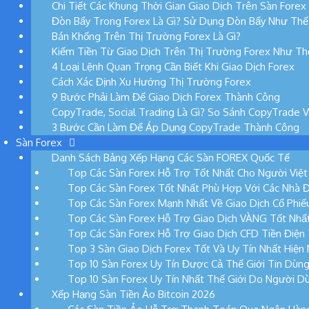
Chi Tiết Các Khung Thời Gian Giao Dịch Trên Sàn Forex
Đòn Bẩy Trong Forex Là Gì? Sử Dụng Đòn Bẩy Như Thế
Bán Khống Trên Thị Trường Forex Là Gì?
Kiếm Tiền Từ Giao Dịch Trên Thị Trường Forex Như T
4 Loại Lệnh Quan Trọng Cần Biết Khi Giao Dịch Forex
Cách Xác Định Xu Hướng Thị Trường Forex
9 Bước Phải Làm Để Giao Dịch Forex Thành Công
CopyTrade, Social Trading Là Gì? So Sánh CopyTrade 
3 Bước Cần Làm Để Áp Dụng CopyTrade Thành Công
Sàn Forex
Danh Sách Bảng Xếp Hạng Các Sàn FOREX Quốc Tế
Top Các Sàn Forex Hỗ Trợ Tốt Nhất Cho Người Việ
Top Các Sàn Forex Tốt Nhất Phù Hợp Với Các Nhà 
Top Các Sàn Forex Mạnh Nhất Về Giao Dịch Cổ Phi
Top Các Sàn Forex Hỗ Trợ Giao Dịch VÀNG Tốt Nhấ
Top Các Sàn Forex Hỗ Trợ Giao Dịch CFD Tiền Điện
Top 3 Sàn Giao Dịch Forex Tốt Và Uy Tín Nhất Hiện
Top 10 Sàn Forex Uy Tín Được Cả Thế Giới Tin Dùn
Top 10 Sàn Forex Uy Tín Nhất Thế Giới Do Người D
Xếp Hạng Sàn Tiền Ảo Bitcoin 2026