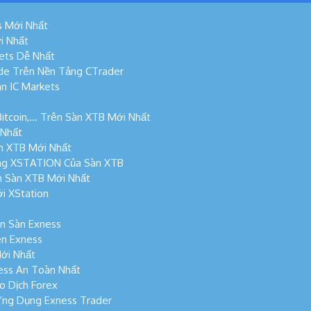
s Mới Nhất
i Nhất
ets Dễ Nhất
de Trên Nền Tảng CTrader
n IC Markets
Bitcoin,… Trên Sàn XTB Mới Nhất
 Nhất
n XTB Mới Nhất
ng XSTATION Của Sàn XTB
n Sàn XTB Mới Nhất
i XStation
n Sàn Exness
n Exness
ới Nhất
ess An Toàn Nhất
o Dịch Forex
Ứng Dụng Exness Trader