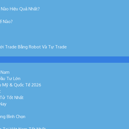
 Nào Hiệu Quả Nhất?
hế Nào?
Với Trade Bằng Robot Và Tự Trade
t Nam
Đầu Tư Lớn
ếu Mỹ & Quốc Tế 2026
t
 Tử Tốt Nhất
 Nay
g
ùng Bình Chọn