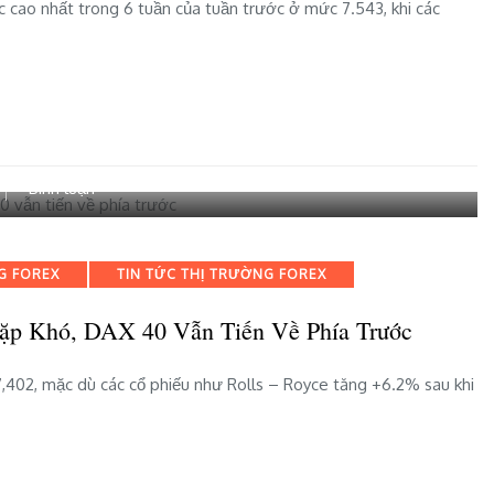
ức cao nhất trong 6 tuần của tuần trước ở mức 7.543, khi các
mức
cao
kỷ
lục,
và
Russell
2000
bài
Bình luận
gần
viết
mức
Trong
cao
khi
nhất
G FOREX
TIN TỨC THỊ TRƯỜNG FOREX
FTSE
trong
100
ba
Gặp Khó, DAX 40 Vẫn Tiến Về Phía Trước
và
tháng
Russell
2000
,402, mặc dù các cổ phiếu như Rolls – Royce tăng +6.2% sau khi
gặp
khó,
DAX
40