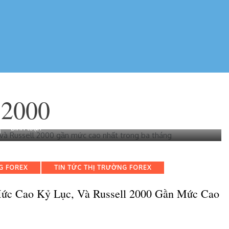
 2000
bài
Bình luận
viết
FTSE
100
G FOREX
TIN TỨC THỊ TRƯỜNG FOREX
tiếp
tục
Mức Cao Kỷ Lục, Và Russell 2000 Gần Mức Cao
tăng,
Dax
40
đạt