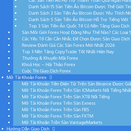
Các Sàn Tiền Ảo Hỗ Trợ Thanh Toán Qua Ngân Hàng
Danh Sách 15 Sàn Tiền Ảo Bitcoin Được Thế Giới Ti
Danh Sách 3 Sàn Tiền Ảo Bitcoin Được Yêu Thích Nh
Danh Sách 5 Sàn Tiền Ảo Bitcoin Hỗ Trợ Tiếng Việt 
Top 3 Sàn Tiền Ảo Quốc Tế Có Nền Tảng Giao Dịch 
Sàn Môi Giới Forex Hoạt Động Như Thế Nào? Các Loại S
Các Yếu Tố Cần Cân Nhắc Để Chọn Được Sàn Giao Dịch
Review Đánh Giá Các Sàn Forex Mới Nhất 2026
Top 3 Nền Tảng CopyTrade Tốt Nhất Hiện Nay
Thưởng & Khuyến Mãi Forex
Khoá Học – Hội Thảo Forex
Cuộc Thi Giao Dịch Forex
Mở Tài Khoản Forex
Mở Tài Khoản Tiền Điện Tử Trên Sàn Binance Được Giả
Mở Tài Khoản Forex Trên Sàn ICMarkets Nổi Tiếng Nhấ
Mở Tài Khoản Forex Trên Sàn XTB Nổi Tiếng
Mở Tài Khoản Forex Trên Sàn Exness
Mở Tài Khoản Forex Trên Sàn FBS
Mở Tài Khoản Forex Trên Sàn FXTM
Mở Tài Khoản Trên Sàn VantageMarkets
Hướng Dẫn Giao Dịch