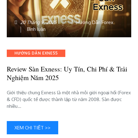
20 Tháng 9, 2025
Hướng Dẫn Forex
bài
Bình luận
viết
Review
Sàn
Categories
HƯỚNG DẪN EXNESS
Exness:
Uy
Review Sàn Exness: Uy Tín, Chi Phí & Trải
tín,
Nghiệm Năm 2025
chi
phí
&
Giới thiệu chung Exness là một nhà môi giới ngoại hối (Forex
trải
& CFD) quốc tế được thành lập từ năm 2008. Sàn được
nghiệm
nhiều…
năm
2025
XEM CHI TIẾT >>