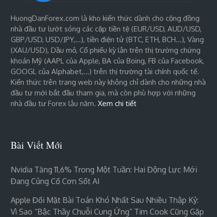
HuongDanForex.com là kho kiến thức dành cho cộng đồng
nhà đầu tư lướt sóng các cặp tiền tệ (EUR/USD, AUD/USD,
GBP/USD, USD/JPY,…), tiền điện tử (BTC, ETH, BCH…), Vàng
(XAU/USD), Dầu mỏ, Cổ phiếu kỳ lân trên thị trường chứng
khoán Mỹ (AAPL của Apple, BA của Boing, FB của Facebook,
GOOGL của Alphabet,…) trên thị trường tài chính quốc tế.
Kiến thức trên trang web này không chỉ dành cho những nhà
đầu tư mới bắt đầu tham gia, mà còn phù hợp với những
nhà đầu tư Forex lâu năm.
Xem chi tiết
Bài Viết Mới
Nvidia Tăng 11,6% Trong Một Tuần: Hai Động Lực Mới
Đang Củng Cố Cơn Sốt AI
Apple Đối Mặt Bài Toán Khó Nhất Sau Nhiều Thập Kỷ:
Vì Sao “bậc Thầy Chuỗi Cung Ứng” Tim Cook Cũng Gặp