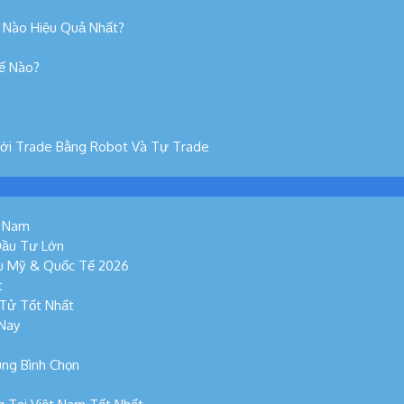
 Nào Hiệu Quả Nhất?
hế Nào?
Với Trade Bằng Robot Và Tự Trade
t Nam
Đầu Tư Lớn
ếu Mỹ & Quốc Tế 2026
t
 Tử Tốt Nhất
 Nay
g
ùng Bình Chọn