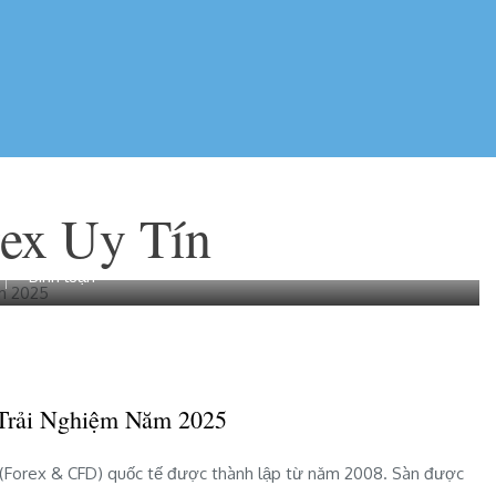
ex Uy Tín
bài
Bình luận
viết
Review
Sàn
Exness:
Uy
 Trải Nghiệm Năm 2025
tín,
chi
phí
ối (Forex & CFD) quốc tế được thành lập từ năm 2008. Sàn được
&