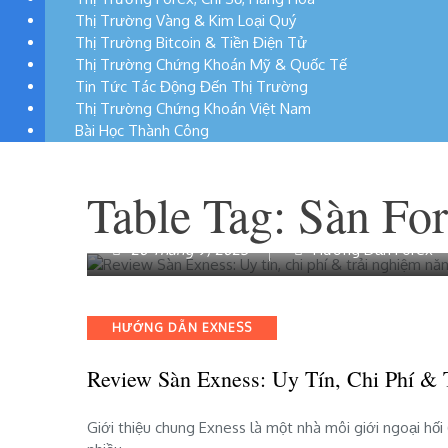
Thị Trường Vàng & Kim Loại Quý
Thị Trường Bitcoin & Tiền Điện Tử
Thị Trường Chứng Khoán Mỹ & Quốc Tế
Tin Tức Tác Động Đến Thị Trường
Thị Trường Chứng Khoán Việt Nam
Bài Học Thành Công
Table Tag:
Sàn For
20 Tháng 9, 2025
Hướng Dẫn Forex
Categories
HƯỚNG DẪN EXNESS
Review Sàn Exness: Uy Tín, Chi Phí &
Giới thiệu chung Exness là một nhà môi giới ngoại h