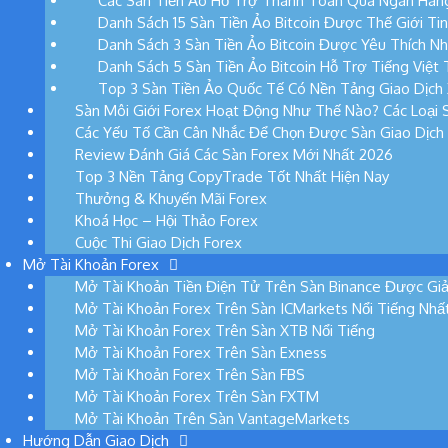
Các Sàn Tiền Ảo Hỗ Trợ Thanh Toán Qua Ngân Hàng
Danh Sách 15 Sàn Tiền Ảo Bitcoin Được Thế Giới Ti
Danh Sách 3 Sàn Tiền Ảo Bitcoin Được Yêu Thích Nh
Danh Sách 5 Sàn Tiền Ảo Bitcoin Hỗ Trợ Tiếng Việt 
Top 3 Sàn Tiền Ảo Quốc Tế Có Nền Tảng Giao Dịch 
Sàn Môi Giới Forex Hoạt Động Như Thế Nào? Các Loại S
Các Yếu Tố Cần Cân Nhắc Để Chọn Được Sàn Giao Dịch
Review Đánh Giá Các Sàn Forex Mới Nhất 2026
Top 3 Nền Tảng CopyTrade Tốt Nhất Hiện Nay
Thưởng & Khuyến Mãi Forex
Khoá Học – Hội Thảo Forex
Cuộc Thi Giao Dịch Forex
Mở Tài Khoản Forex
Mở Tài Khoản Tiền Điện Tử Trên Sàn Binance Được Giả
Mở Tài Khoản Forex Trên Sàn ICMarkets Nổi Tiếng Nhấ
Mở Tài Khoản Forex Trên Sàn XTB Nổi Tiếng
Mở Tài Khoản Forex Trên Sàn Exness
Mở Tài Khoản Forex Trên Sàn FBS
Mở Tài Khoản Forex Trên Sàn FXTM
Mở Tài Khoản Trên Sàn VantageMarkets
Hướng Dẫn Giao Dịch