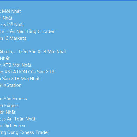
s Mới Nhất
i Nhất
ets Dễ Nhất
de Trên Nền Tảng CTrader
n IC Markets
Bitcoin,… Trên Sàn XTB Mới Nhất
 Nhất
n XTB Mới Nhất
ng XSTATION Của Sàn XTB
n Sàn XTB Mới Nhất
i XStation
n Sàn Exness
n Exness
ới Nhất
ess An Toàn Nhất
o Dịch Forex
Ứng Dụng Exness Trader