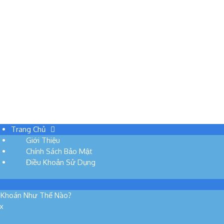
 Forex
Mở Tài Khoản Forex
Hướng Dẫn Giao Dị
Trang Chủ
Giới Thiệu
Chính Sách Bảo Mật
Điều Khoản Sử Dụng
g Khoán Như Thế Nào?
x