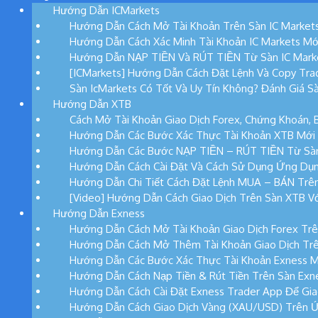
Hướng Dẫn ICMarkets
Hướng Dẫn Cách Mở Tài Khoản Trên Sàn IC Market
Hướng Dẫn Cách Xác Minh Tài Khoản IC Markets Mớ
Hướng Dẫn NẠP TIỀN Và RÚT TIỀN Từ Sàn IC Mark
[ICMarkets] Hướng Dẫn Cách Đặt Lệnh Và Copy Tra
Sàn IcMarkets Có Tốt Và Uy Tín Không? Đánh Giá Sà
Hướng Dẫn XTB
Cách Mở Tài Khoản Giao Dịch Forex, Chứng Khoán, 
Hướng Dẫn Các Bước Xác Thực Tài Khoản XTB Mới
Hướng Dẫn Các Bước NẠP TIỀN – RÚT TIỀN Từ Sà
Hướng Dẫn Cách Cài Đặt Và Cách Sử Dụng Ứng Dụ
Hướng Dẫn Chi Tiết Cách Đặt Lệnh MUA – BÁN Trê
[Video] Hướng Dẫn Cách Giao Dịch Trên Sàn XTB Vớ
Hướng Dẫn Exness
Hướng Dẫn Cách Mở Tài Khoản Giao Dịch Forex Trê
Hướng Dẫn Cách Mở Thêm Tài Khoản Giao Dịch Trê
Hướng Dẫn Các Bước Xác Thực Tài Khoản Exness M
Hướng Dẫn Cách Nạp Tiền & Rút Tiền Trên Sàn Exn
Hướng Dẫn Cách Cài Đặt Exness Trader App Để Gia
Hướng Dẫn Cách Giao Dịch Vàng (XAU/USD) Trên 