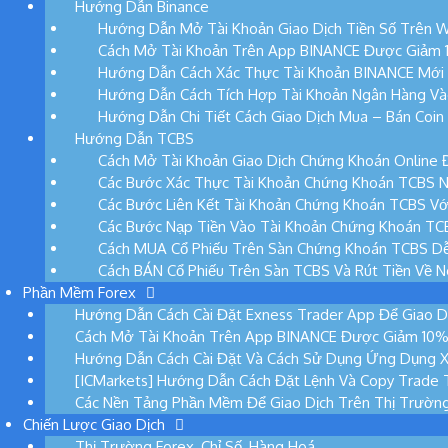
Hướng Dẫn Binance
Hướng Dẫn Mở Tài Khoản Giao Dịch Tiền Số Trên W
Cách Mở Tài Khoản Trên App BINANCE Được Giảm 10
Hướng Dẫn Cách Xác Thực Tài Khoản BINANCE Mới
Hướng Dẫn Cách Tích Hợp Tài Khoản Ngân Hàng Và
Hướng Dẫn Chi Tiết Cách Giao Dịch Mua – Bán Coi
Hướng Dẫn TCBS
Cách Mở Tài Khoản Giao Dịch Chứng Khoán Online 
Các Bước Xác Thực Tài Khoản Chứng Khoán TCBS N
Các Bước Liên Kết Tài Khoản Chứng Khoán TCBS Vớ
Các Bước Nạp Tiền Vào Tài Khoản Chứng Khoán TC
Cách MUA Cổ Phiếu Trên Sàn Chứng Khoán TCBS D
Cách BÁN Cổ Phiếu Trên Sàn TCBS Và Rút Tiền Về 
Phần Mềm Forex
Hướng Dẫn Cách Cài Đặt Exness Trader App Để Giao D
Cách Mở Tài Khoản Trên App BINANCE Được Giảm 10% P
Hướng Dẫn Cách Cài Đặt Và Cách Sử Dụng Ứng Dụng 
[ICMarkets] Hướng Dẫn Cách Đặt Lệnh Và Copy Trade 
Các Nền Tảng Phần Mềm Để Giao Dịch Trên Thị Trườn
Chiến Lược Giao Dịch
Thị Trường Forex, Chỉ Số, Hàng Hoá