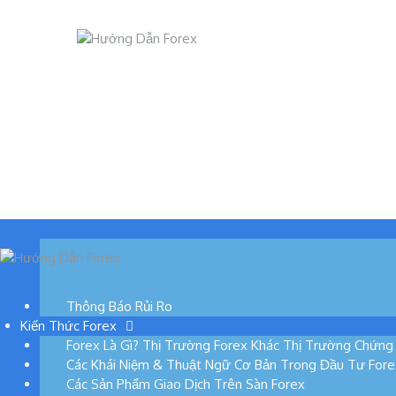
Skip
to
content
Trang Chủ
Kiến Thức Forex
Sàn
Chiến Lược Giao Dịch
Thông Báo Rủi Ro
Kiến Thức Forex
Forex Là Gì? Thị Trường Forex Khác Thị Trường Chứn
Các Khái Niệm & Thuật Ngữ Cơ Bản Trong Đầu Tư Fore
Các Sản Phẩm Giao Dịch Trên Sàn Forex