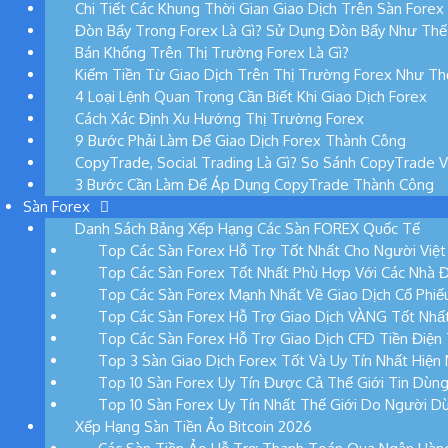
Chi Tiết Các Khung Thời Gian Giao Dịch Trên Sàn Forex
Đòn Bẩy Trong Forex Là Gì? Sử Dụng Đòn Bẩy Như Thế
Bán Khống Trên Thị Trường Forex Là Gì?
Kiếm Tiền Từ Giao Dịch Trên Thị Trường Forex Như T
4 Loại Lệnh Quan Trọng Cần Biết Khi Giao Dịch Forex
Cách Xác Định Xu Hướng Thị Trường Forex
9 Bước Phải Làm Để Giao Dịch Forex Thành Công
CopyTrade, Social Trading Là Gì? So Sánh CopyTrade 
3 Bước Cần Làm Để Áp Dụng CopyTrade Thành Công
Sàn Forex
Danh Sách Bảng Xếp Hạng Các Sàn FOREX Quốc Tế
Top Các Sàn Forex Hỗ Trợ Tốt Nhất Cho Người Việ
Top Các Sàn Forex Tốt Nhất Phù Hợp Với Các Nhà 
Top Các Sàn Forex Mạnh Nhất Về Giao Dịch Cổ Phi
Top Các Sàn Forex Hỗ Trợ Giao Dịch VÀNG Tốt Nhấ
Top Các Sàn Forex Hỗ Trợ Giao Dịch CFD Tiền Điện
Top 3 Sàn Giao Dịch Forex Tốt Và Uy Tín Nhất Hiện
Top 10 Sàn Forex Uy Tín Được Cả Thế Giới Tin Dùn
Top 10 Sàn Forex Uy Tín Nhất Thế Giới Do Người D
Xếp Hạng Sàn Tiền Ảo Bitcoin 2026