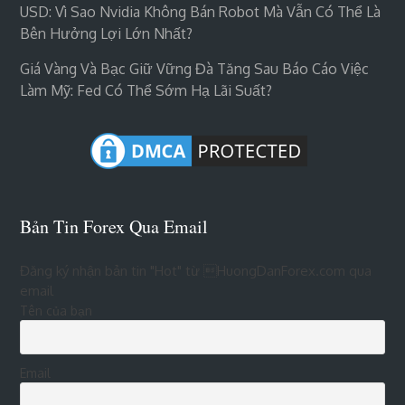
USD: Vì Sao Nvidia Không Bán Robot Mà Vẫn Có Thể Là
Bên Hưởng Lợi Lớn Nhất?
Giá Vàng Và Bạc Giữ Vững Đà Tăng Sau Báo Cáo Việc
Làm Mỹ: Fed Có Thể Sớm Hạ Lãi Suất?
Bản Tin Forex Qua Email
Đăng ký nhận bản tin "Hot" từ HuongDanForex.com qua
email
Tên của bạn
Email