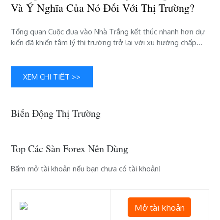
Và Ý Nghĩa Của Nó Đối Với Thị Trường?
của
nó
đối
Tổng quan Cuộc đua vào Nhà Trắng kết thúc nhanh hơn dự
với
kiến ​​đã khiến tâm lý thị trường trở lại với xu hướng chấp…
thị
trường?
XEM CHI TIẾT >>
Biến Động Thị Trường
Top Các Sàn Forex Nên Dùng
Bấm mở tài khoản nếu bạn chưa có tài khoản!
Mở tài khoản