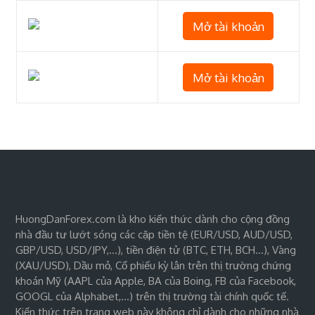
Mở tài khoản
Mở tài khoản
HuongDanForex.com là kho kiến thức dành cho cộng đồng
nhà đầu tư lướt sóng các cặp tiền tệ (EUR/USD, AUD/USD,
GBP/USD, USD/JPY,…), tiền điện tử (BTC, ETH, BCH…), Vàng
(XAU/USD), Dầu mỏ, Cổ phiếu kỳ lân trên thị trường chứng
khoán Mỹ (AAPL của Apple, BA của Boing, FB của Facebook,
GOOGL của Alphabet,…) trên thị trường tài chính quốc tế.
Kiến thức trên trang web này không chỉ dành cho những nhà