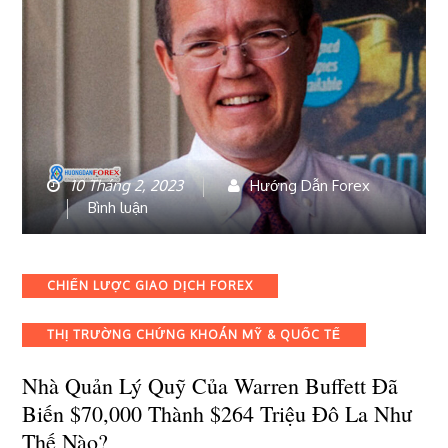
10 Tháng 2, 2023
Hướng Dẫn Forex
bài
Bình luận
viết
Nhà
quản
Categories
CHIẾN LƯỢC GIAO DỊCH FOREX
lý
quỹ
THỊ TRƯỜNG CHỨNG KHOÁN MỸ & QUỐC TẾ
của
Warren
Nhà Quản Lý Quỹ Của Warren Buffett Đã
Buffett
đã
Biến $70,000 Thành $264 Triệu Đô La Như
biến
Thế Nào?