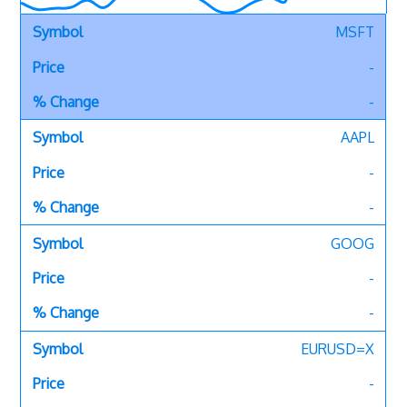
MSFT
-
-
AAPL
-
-
GOOG
-
-
EURUSD=X
-