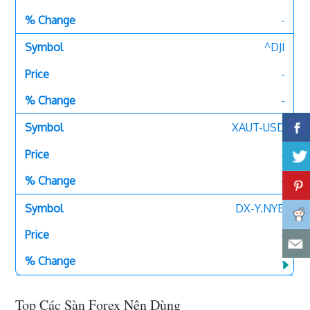
-
^DJI
-
-
XAUT-USD
-
-
DX-Y.NYB
-
-
Top Các Sàn Forex Nên Dùng