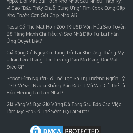
Apple Đối Mặt Bài Toán Khó Nhất Sau Nhiều Thập Kỷ:
Vì Sao “bậc Thầy Chuỗi Cung Ứng” Tim Cook Cũng Gặp
Khó Trước Cơn Sốt Chip Nhớ AI?
Tesla Có Thể Mất Hơn 200 Tỷ USD Vốn Hóa Sau Tuyên
Bố Tăng Mạnh Chi Tiêu: Vì Sao Nhà Đầu Tư Lại Phản
Ứng Quyết Liệt?
Giá Xăng Có Nguy Cơ Tăng Trở Lại Khi Căng Thẳng Mỹ
– Iran Leo Thang: Thị Trường Dầu Mỏ Đang Đối Mặt
Điều Gì?
Robot Hình Người Có Thể Tạo Ra Thị Trường Nghìn Tỷ
USD: Vì Sao Nvidia Không Bán Robot Mà Vẫn Có Thể Là
Bên Hưởng Lợi Lớn Nhất?
Giá Vàng Và Bạc Giữ Vững Đà Tăng Sau Báo Cáo Việc
Làm Mỹ: Fed Có Thể Sớm Hạ Lãi Suất?