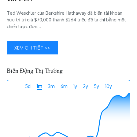
$70,000
thành
Ted Weschler của Berkshire Hathaway đã biến tài khoản
$264
hưu trí trị giá $70,000 thành $264 triệu đô la chỉ bằng một
triệu
chiến lược đơn…
đô
la
như
thế
XEM CHI TIẾT >>
nào?
Biến Động Thị Trường
5d
1m
3m
6m
1y
2y
5y
10y