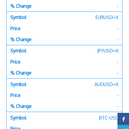
-
EURUSD=X
-
-
JPYUSD=X
-
-
AUDUSD=X
-
-
BTC-USD
-