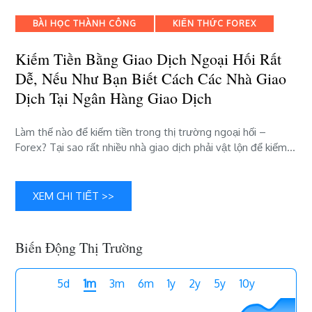
tiền
Categories
BÀI HỌC THÀNH CÔNG
KIẾN THỨC FOREX
bằng
giao
Kiếm Tiền Bằng Giao Dịch Ngoại Hối Rất
dịch
Dễ, Nếu Như Bạn Biết Cách Các Nhà Giao
ngoại
hối
Dịch Tại Ngân Hàng Giao Dịch
rất
dễ,
Làm thế nào để kiếm tiền trong thị trường ngoại hối –
nếu
Forex? Tại sao rất nhiều nhà giao dịch phải vật lộn để kiếm…
như
bạn
biết
XEM CHI TIẾT >>
cách
các
Nhà
Giao
Biến Động Thị Trường
Dịch
tại
5d
1m
3m
6m
1y
2y
5y
10y
Ngân
Hàng