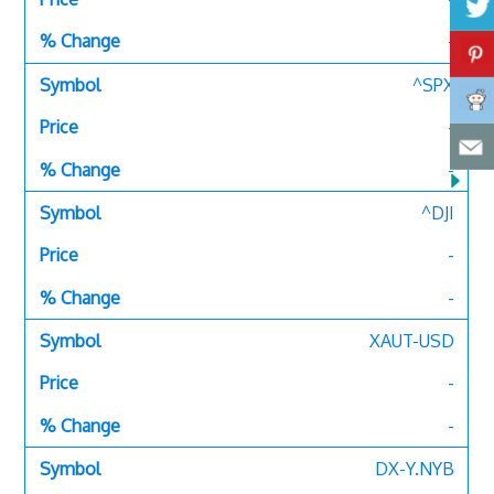
-
^SPX
-
-
^DJI
-
-
XAUT-USD
-
-
DX-Y.NYB