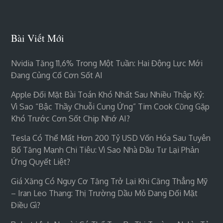
Bài Viết Mới
Nvidia Tăng 11,6% Trong Một Tuần: Hai Động Lực Mới
Đang Củng Cố Cơn Sốt AI
Apple Đối Mặt Bài Toán Khó Nhất Sau Nhiều Thập Kỷ:
Vì Sao “bậc Thầy Chuỗi Cung Ứng” Tim Cook Cũng Gặp
Khó Trước Cơn Sốt Chip Nhớ AI?
Tesla Có Thể Mất Hơn 200 Tỷ USD Vốn Hóa Sau Tuyên
Bố Tăng Mạnh Chi Tiêu: Vì Sao Nhà Đầu Tư Lại Phản
Ứng Quyết Liệt?
Giá Xăng Có Nguy Cơ Tăng Trở Lại Khi Căng Thẳng Mỹ
– Iran Leo Thang: Thị Trường Dầu Mỏ Đang Đối Mặt
Điều Gì?