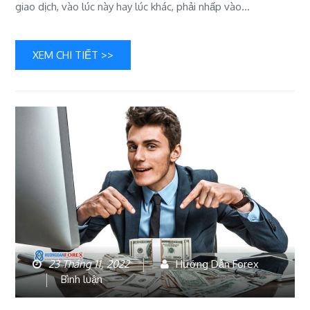
giao dịch, vào lúc này hay lúc khác, phải nhấp vào…
XEM CHI TIẾT >>
23 Tháng 11, 2022
Hướng Dẫn Forex
bài
Bình luận
viết
Kiếm