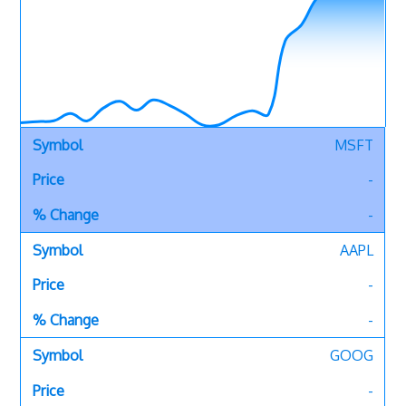
giao
dịch
MSFT
-
-
AAPL
-
-
GOOG
-