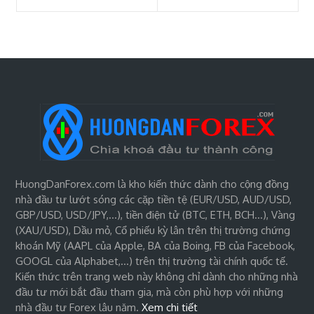
HuongDanForex.com là kho kiến thức dành cho cộng đồng
nhà đầu tư lướt sóng các cặp tiền tệ (EUR/USD, AUD/USD,
GBP/USD, USD/JPY,…), tiền điện tử (BTC, ETH, BCH…), Vàng
(XAU/USD), Dầu mỏ, Cổ phiếu kỳ lân trên thị trường chứng
khoán Mỹ (AAPL của Apple, BA của Boing, FB của Facebook,
GOOGL của Alphabet,…) trên thị trường tài chính quốc tế.
Kiến thức trên trang web này không chỉ dành cho những nhà
đầu tư mới bắt đầu tham gia, mà còn phù hợp với những
nhà đầu tư Forex lâu năm.
Xem chi tiết