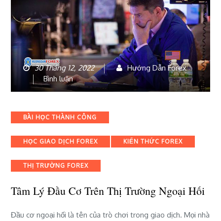
30 Tháng 12, 2022
Hướng Dẫn Forex
bài
Bình luận
viết
Tâm
lý
Categories
BÀI HỌC THÀNH CÔNG
đầu
cơ
HỌC GIAO DỊCH FOREX
KIẾN THỨC FOREX
trên
thị
trường
THỊ TRƯỜNG FOREX
ngoại
hối
Tâm Lý Đầu Cơ Trên Thị Trường Ngoại Hối
Đầu cơ ngoại hối là tên của trò chơi trong giao dịch. Mọi nhà