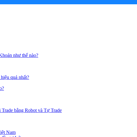
 Khoán như thế nào?
 hiệu quả nhất?
o?
i Trade bằng Robot và Tự Trade
Việt Nam