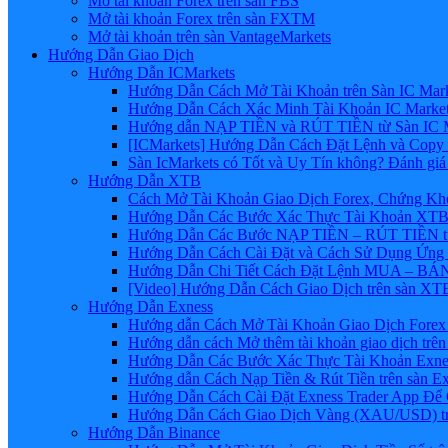
Mở tài khoản Forex trên sàn FBS
Mở tài khoản Forex trên sàn FXTM
Mở tài khoản trên sàn VantageMarkets
Hướng Dẫn Giao Dịch
Hướng Dẫn ICMarkets
Hướng Dẫn Cách Mở Tài Khoản trên Sàn IC Mark
Hướng Dẫn Cách Xác Minh Tài Khoản IC Market
Hướng dẫn NẠP TIỀN và RÚT TIỀN từ Sàn IC Ma
[ICMarkets] Hướng Dẫn Cách Đặt Lệnh và Copy T
Sàn IcMarkets có Tốt và Uy Tín không? Đánh giá
Hướng Dẫn XTB
Cách Mở Tài Khoản Giao Dịch Forex, Chứng Kho
Hướng Dẫn Các Bước Xác Thực Tài Khoản XTB
Hướng Dẫn Các Bước NẠP TIỀN – RÚT TIỀN t
Hướng Dẫn Cách Cài Đặt và Cách Sử Dụng Ứn
Hướng Dẫn Chi Tiết Cách Đặt Lệnh MUA – BÁN 
[Video] Hướng Dẫn Cách Giao Dịch trên sàn XTB
Hướng Dẫn Exness
Hướng dẫn Cách Mở Tài Khoản Giao Dịch Forex 
Hướng dẫn cách Mở thêm tài khoản giao dịch trên
Hướng Dẫn Các Bước Xác Thực Tài Khoản Exne
Hướng dẫn Cách Nạp Tiền & Rút Tiền trên sàn E
Hướng Dẫn Cách Cài Đặt Exness Trader App Để 
Hướng Dẫn Cách Giao Dịch Vàng (XAU/USD) tr
Hướng Dẫn Binance