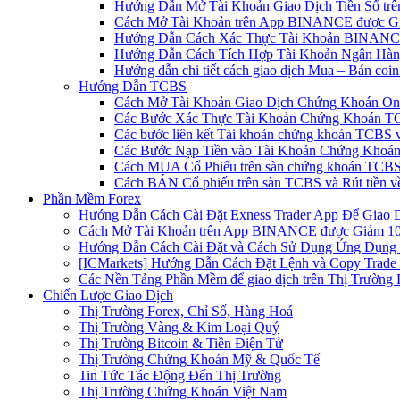
Hướng Dẫn Mở Tài Khoản Giao Dịch Tiền Số trên 
Cách Mở Tài Khoản trên App BINANCE được Gi
Hướng Dẫn Cách Xác Thực Tài Khoản BINANCE
Hướng Dẫn Cách Tích Hợp Tài Khoản Ngân Hàng
Hướng dẫn chi tiết cách giao dịch Mua – Bán co
Hướng Dẫn TCBS
Cách Mở Tài Khoản Giao Dịch Chứng Khoán Onli
Các Bước Xác Thực Tài Khoản Chứng Khoán TC
Các bước liên kết Tài khoản chứng khoán TCBS v
Các Bước Nạp Tiền vào Tài Khoản Chứng Khoán
Cách MUA Cổ Phiếu trên sàn chứng khoán TCBS
Cách BÁN Cổ phiếu trên sàn TCBS và Rút tiền v
Phần Mềm Forex
Hướng Dẫn Cách Cài Đặt Exness Trader App Để Giao 
Cách Mở Tài Khoản trên App BINANCE được Giảm 10%
Hướng Dẫn Cách Cài Đặt và Cách Sử Dụng Ứng Dụn
[ICMarkets] Hướng Dẫn Cách Đặt Lệnh và Copy Trade t
Các Nền Tảng Phần Mềm để giao dịch trên Thị Trường 
Chiến Lược Giao Dịch
Thị Trường Forex, Chỉ Số, Hàng Hoá
Thị Trường Vàng & Kim Loại Quý
Thị Trường Bitcoin & Tiền Điện Tử
Thị Trường Chứng Khoán Mỹ & Quốc Tế
Tin Tức Tác Động Đến Thị Trường
Thị Trường Chứng Khoán Việt Nam