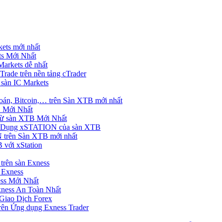
ets mới nhất
s Mới Nhất
rkets dễ nhất
rade trên nền tảng cTrader
 sàn IC Markets
án, Bitcoin,… trên Sàn XTB mới nhất
 Mới Nhất
ừ sàn XTB Mới Nhất
g Dụng xSTATION của sàn XTB
trên Sàn XTB mới nhất
 với xStation
trên sàn Exness
 Exness
ss Mới Nhất
xness An Toàn Nhất
Giao Dịch Forex
ên Ứng dụng Exness Trader