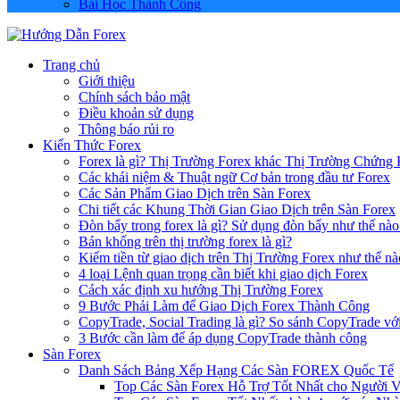
Bài Học Thành Công
Trang chủ
Giới thiệu
Chính sách bảo mật
Điều khoản sử dụng
Thông báo rủi ro
Kiến Thức Forex
Forex là gì? Thị Trường Forex khác Thị Trường Chứng
Các khái niệm & Thuật ngữ Cơ bản trong đầu tư Forex
Các Sản Phẩm Giao Dịch trên Sàn Forex
Chi tiết các Khung Thời Gian Giao Dịch trên Sàn Forex
Đòn bẩy trong forex là gì? Sử dụng đòn bẩy như thế nào
Bán khống trên thị trường forex là gì?
Kiếm tiền từ giao dịch trên Thị Trường Forex như thế nà
4 loại Lệnh quan trọng cần biết khi giao dịch Forex
Cách xác định xu hướng Thị Trường Forex
9 Bước Phải Làm để Giao Dịch Forex Thành Công
CopyTrade, Social Trading là gì? So sánh CopyTrade vớ
3 Bước cần làm để áp dụng CopyTrade thành công
Sàn Forex
Danh Sách Bảng Xếp Hạng Các Sàn FOREX Quốc Tế
Top Các Sàn Forex Hỗ Trợ Tốt Nhất cho Người 