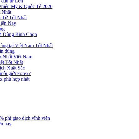
 đầu tư Lớn
 Phiếu Mỹ & Quốc Tế 2026
 Nhất
n Tử Tốt Nhất
Hiện Nay
ùng
ời Dùng Bình Chọn
ng tại Việt Nam Tốt Nhất
tin dùng
h Nhất Việt Nam
ệt Tốt Nhất
ịch Xuất Sắc
 môi giới Forex?
ex phù hợp nhất
% phí giao dịch vĩnh viễn
ện nay