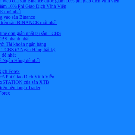
web của sàn Binance được giảm 10% phí giao dịch vĩnh viễn
ảm 10% Phí Giao Dịch Vĩnh Viễn
 mới nhất
 vào sàn Binance
in trên sàn BINANCE mới nhất
ne đơn giản nhất tại sàn TCBS
BS nhanh nhất
ới Tài khoản ngân hàng
 TCBS từ Ngân Hàng bất kỳ
 dễ nhất
ề Ngân Hàng dễ nhất
Dịch Forex
 Phí Giao Dịch Vĩnh Viễn
g xSTATION của sàn XTB
rên nền tảng cTrader
Forex