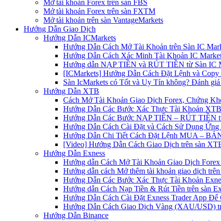
Mở tài khoản Forex trên sàn FBS
Mở tài khoản Forex trên sàn FXTM
Mở tài khoản trên sàn VantageMarkets
Hướng Dẫn Giao Dịch
Hướng Dẫn ICMarkets
Hướng Dẫn Cách Mở Tài Khoản trên Sàn IC Mark
Hướng Dẫn Cách Xác Minh Tài Khoản IC Market
Hướng dẫn NẠP TIỀN và RÚT TIỀN từ Sàn IC Ma
[ICMarkets] Hướng Dẫn Cách Đặt Lệnh và Copy T
Sàn IcMarkets có Tốt và Uy Tín không? Đánh giá
Hướng Dẫn XTB
Cách Mở Tài Khoản Giao Dịch Forex, Chứng Kho
Hướng Dẫn Các Bước Xác Thực Tài Khoản XTB
Hướng Dẫn Các Bước NẠP TIỀN – RÚT TIỀN t
Hướng Dẫn Cách Cài Đặt và Cách Sử Dụng Ứn
Hướng Dẫn Chi Tiết Cách Đặt Lệnh MUA – BÁN 
[Video] Hướng Dẫn Cách Giao Dịch trên sàn XTB
Hướng Dẫn Exness
Hướng dẫn Cách Mở Tài Khoản Giao Dịch Forex 
Hướng dẫn cách Mở thêm tài khoản giao dịch trên
Hướng Dẫn Các Bước Xác Thực Tài Khoản Exne
Hướng dẫn Cách Nạp Tiền & Rút Tiền trên sàn E
Hướng Dẫn Cách Cài Đặt Exness Trader App Để 
Hướng Dẫn Cách Giao Dịch Vàng (XAU/USD) tr
Hướng Dẫn Binance