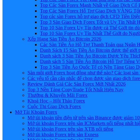
Top Các Sàn Forex Mạnh Nhất về Giao Dịch Cổ
Top Các Sàn Forex Hỗ Trợ Giao Dịch VÀNG Tốt
Top các sàn Forex hỗ trợ giao dịch CFD Tiền Điệ
Top 3 Sàn Giao Dịch Forex Tốt và Uy Tín Nhất 
Top 10 Sàn Forex Uy Tín được cả Thế Giới tin d
Top 10 Sàn Forex Uy Tín Nhất Thế Giới do Ngư
Xếp Hạng Sàn Tiền Ảo Bitcoin 2026
Các Sàn Tiền Ảo Hỗ Trợ Thanh Toán qua Ngân Hà
Danh Sách 15 Sàn Tiền Ảo Bitcoin được thế giới 
Danh sách 3 Sàn Tiền Ảo Bitcoin Được Yêu Thíc
Danh sách 5 Sàn Tiền Ảo Bitcoin Hỗ Trợ Tiếng Vi
Top 3 Sàn Tiền Ảo Quốc Tế có Nền Tảng Giao D
Sàn môi giới Forex hoạt động như thế nào? Các loại sàn
Các yếu tố cần cân nhắc để chọn được sàn giao dịch for
Review Đánh Giá Các Sàn Forex Mới Nhất 2026
Top 3 Nền Tảng CopyTrade Tốt Nhất Hiện Nay
Thưởng & Khuyến Mãi Forex
Khoá Học – Hội Thảo Forex
Cuộc Thi Giao Dịch Forex
Mở Tài Khoản Forex
Mở tài khoản tiền điện tử trên sàn Binance được giảm 10
Mở tài khoản Forex trên sàn ICMarkets nổi tiếng nhất hi
Mở tài khoản Forex trên sàn XTB nổi tiếng
Mở tài khoản Forex trên sàn Exness