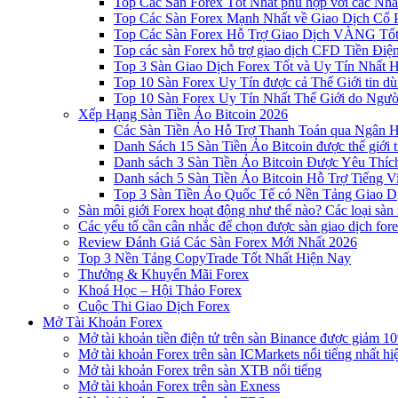
Top Các Sàn Forex Tốt Nhất phù hợp với các Nhà
Top Các Sàn Forex Mạnh Nhất về Giao Dịch Cổ
Top Các Sàn Forex Hỗ Trợ Giao Dịch VÀNG Tốt
Top các sàn Forex hỗ trợ giao dịch CFD Tiền Điệ
Top 3 Sàn Giao Dịch Forex Tốt và Uy Tín Nhất 
Top 10 Sàn Forex Uy Tín được cả Thế Giới tin d
Top 10 Sàn Forex Uy Tín Nhất Thế Giới do Ngư
Xếp Hạng Sàn Tiền Ảo Bitcoin 2026
Các Sàn Tiền Ảo Hỗ Trợ Thanh Toán qua Ngân Hà
Danh Sách 15 Sàn Tiền Ảo Bitcoin được thế giới 
Danh sách 3 Sàn Tiền Ảo Bitcoin Được Yêu Thíc
Danh sách 5 Sàn Tiền Ảo Bitcoin Hỗ Trợ Tiếng Vi
Top 3 Sàn Tiền Ảo Quốc Tế có Nền Tảng Giao D
Sàn môi giới Forex hoạt động như thế nào? Các loại sàn
Các yếu tố cần cân nhắc để chọn được sàn giao dịch for
Review Đánh Giá Các Sàn Forex Mới Nhất 2026
Top 3 Nền Tảng CopyTrade Tốt Nhất Hiện Nay
Thưởng & Khuyến Mãi Forex
Khoá Học – Hội Thảo Forex
Cuộc Thi Giao Dịch Forex
Mở Tài Khoản Forex
Mở tài khoản tiền điện tử trên sàn Binance được giảm 10
Mở tài khoản Forex trên sàn ICMarkets nổi tiếng nhất hi
Mở tài khoản Forex trên sàn XTB nổi tiếng
Mở tài khoản Forex trên sàn Exness