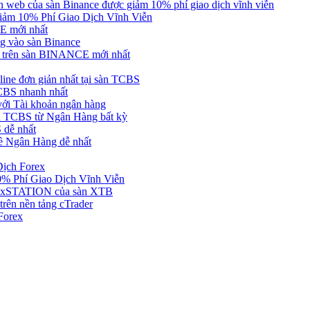
web của sàn Binance được giảm 10% phí giao dịch vĩnh viễn
ảm 10% Phí Giao Dịch Vĩnh Viễn
 mới nhất
 vào sàn Binance
in trên sàn BINANCE mới nhất
ne đơn giản nhất tại sàn TCBS
BS nhanh nhất
ới Tài khoản ngân hàng
 TCBS từ Ngân Hàng bất kỳ
 dễ nhất
ề Ngân Hàng dễ nhất
Dịch Forex
 Phí Giao Dịch Vĩnh Viễn
g xSTATION của sàn XTB
rên nền tảng cTrader
Forex