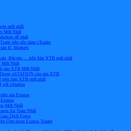
ets mới nhất
s Mới Nhất
rkets dễ nhất
rade trên nền tảng cTrader
 sàn IC Markets
án, Bitcoin,… trên Sàn XTB mới nhất
 Mới Nhất
ừ sàn XTB Mới Nhất
g Dụng xSTATION của sàn XTB
trên Sàn XTB mới nhất
 với xStation
trên sàn Exness
 Exness
ss Mới Nhất
xness An Toàn Nhất
Giao Dịch Forex
ên Ứng dụng Exness Trader