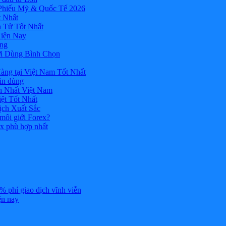
 Phiếu Mỹ & Quốc Tế 2026
 Nhất
n Tử Tốt Nhất
Hiện Nay
ùng
ời Dùng Bình Chọn
ng tại Việt Nam Tốt Nhất
tin dùng
h Nhất Việt Nam
ệt Tốt Nhất
ịch Xuất Sắc
 môi giới Forex?
ex phù hợp nhất
% phí giao dịch vĩnh viễn
ện nay