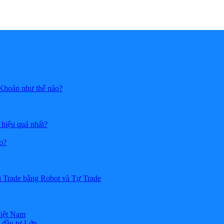
 Khoán như thế nào?
 hiệu quả nhất?
o?
i Trade bằng Robot và Tự Trade
Việt Nam
 đầu tư Lớn