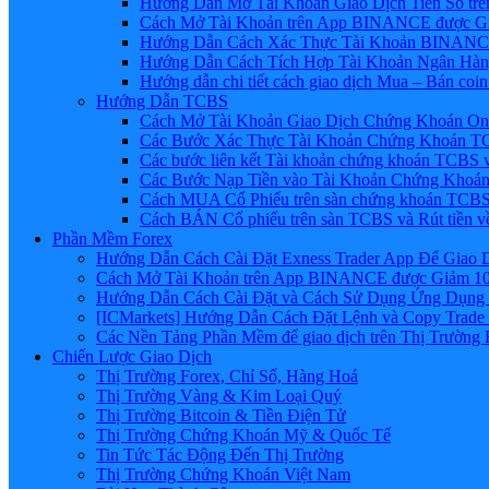
Hướng Dẫn Mở Tài Khoản Giao Dịch Tiền Số trên 
Cách Mở Tài Khoản trên App BINANCE được Gi
Hướng Dẫn Cách Xác Thực Tài Khoản BINANCE
Hướng Dẫn Cách Tích Hợp Tài Khoản Ngân Hàng
Hướng dẫn chi tiết cách giao dịch Mua – Bán co
Hướng Dẫn TCBS
Cách Mở Tài Khoản Giao Dịch Chứng Khoán Onli
Các Bước Xác Thực Tài Khoản Chứng Khoán TC
Các bước liên kết Tài khoản chứng khoán TCBS v
Các Bước Nạp Tiền vào Tài Khoản Chứng Khoán
Cách MUA Cổ Phiếu trên sàn chứng khoán TCBS
Cách BÁN Cổ phiếu trên sàn TCBS và Rút tiền v
Phần Mềm Forex
Hướng Dẫn Cách Cài Đặt Exness Trader App Để Giao 
Cách Mở Tài Khoản trên App BINANCE được Giảm 10%
Hướng Dẫn Cách Cài Đặt và Cách Sử Dụng Ứng Dụn
[ICMarkets] Hướng Dẫn Cách Đặt Lệnh và Copy Trade t
Các Nền Tảng Phần Mềm để giao dịch trên Thị Trường 
Chiến Lược Giao Dịch
Thị Trường Forex, Chỉ Số, Hàng Hoá
Thị Trường Vàng & Kim Loại Quý
Thị Trường Bitcoin & Tiền Điện Tử
Thị Trường Chứng Khoán Mỹ & Quốc Tế
Tin Tức Tác Động Đến Thị Trường
Thị Trường Chứng Khoán Việt Nam