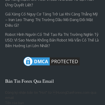
Ứng Quyết Liệt?
Giá Xăng Có Nguy Cơ Tăng Trở Lại Khi Căng Thẳng Mỹ
– Iran Leo Thang: Thị Trường Dầu Mỏ Đang Đối Mặt
Điều Gì?
Robot Hình Người Có Thể Tạo Ra Thị Trường Nghìn Tỷ
USD: Vì Sao Nvidia Không Bán Robot Mà Vẫn Có Thể Là
Bên Hưởng Lợi Lớn Nhất?
Bản Tin Forex Qua Email
Đăng ký nhận bản tin "Hot" từ HuongDanForex.com qua
email
Tên của bạn