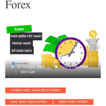
Forex
30 Tháng 6, 2023
Hướng Dẫn Forex
bài
Bình luận
viết
Thời
điểm
Categories
CHIẾN LƯỢC GIAO DỊCH FOREX
tốt
nhất
HỌC GIAO DỊCH FOREX
KIẾN THỨC FOREX
trong