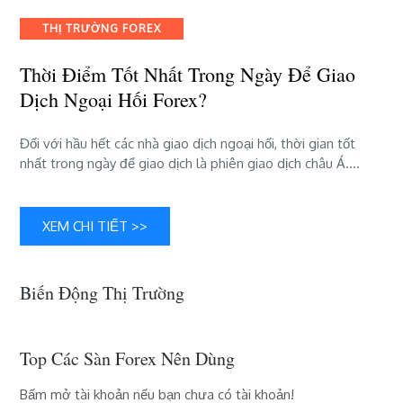
ngày
để
THỊ TRƯỜNG FOREX
giao
dịch
Thời Điểm Tốt Nhất Trong Ngày Để Giao
ngoại
Dịch Ngoại Hối Forex?
hối
forex?
Đối với hầu hết các nhà giao dịch ngoại hối, thời gian tốt
nhất trong ngày để giao dịch là phiên giao dịch châu Á….
XEM CHI TIẾT >>
Biến Động Thị Trường
Top Các Sàn Forex Nên Dùng
Bấm mở tài khoản nếu bạn chưa có tài khoản!