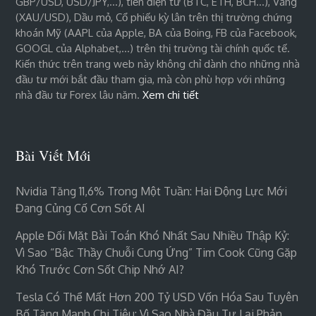
GBP/USD, USD/JPY,…), tiền điện tử (BTC, ETH, BCH…), Vàng
(XAU/USD), Dầu mỏ, Cổ phiếu kỳ lân trên thị trường chứng
khoán Mỹ (AAPL của Apple, BA của Boing, FB của Facebook,
GOOGL của Alphabet,…) trên thị trường tài chính quốc tế.
Kiến thức trên trang web này không chỉ dành cho những nhà
đầu tư mới bắt đầu tham gia, mà còn phù hợp với những
nhà đầu tư Forex lâu năm.
Xem chi tiết
Bài Viết Mới
Nvidia Tăng 11,6% Trong Một Tuần: Hai Động Lực Mới
Đang Củng Cố Cơn Sốt AI
Apple Đối Mặt Bài Toán Khó Nhất Sau Nhiều Thập Kỷ:
Vì Sao “bậc Thầy Chuỗi Cung Ứng” Tim Cook Cũng Gặp
Khó Trước Cơn Sốt Chip Nhớ AI?
Tesla Có Thể Mất Hơn 200 Tỷ USD Vốn Hóa Sau Tuyên
Bố Tăng Mạnh Chi Tiêu: Vì Sao Nhà Đầu Tư Lại Phản