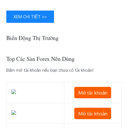
thành
công
XEM CHI TIẾT >>
hơn
Biến Động Thị Trường
Top Các Sàn Forex Nên Dùng
Bấm mở tài khoản nếu bạn chưa có tài khoản!
Mở tài khoản
Mở tài khoản