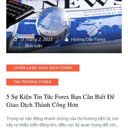
13 Tháng 2, 2023
Hướng Dẫn Forex
bài
Bình luận
viết
5
sự
Categories
CHIẾN LƯỢC GIAO DỊCH FOREX
kiện
tin
THỊ TRƯỜNG FOREX
tức
forex
5 Sự Kiện Tin Tức Forex Bạn Cần Biết Để
bạn
cần
Giao Dịch Thành Công Hơn
biết
để
Trong sự vận động nhanh chóng của thị trường tiền tệ, nơi
giao
xảy ra nhiều biến động lớn, điều cực kỳ quan trọng đối với…
dịch