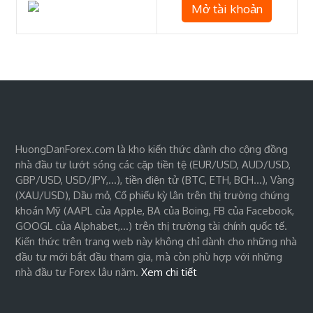
Mở tài khoản
HuongDanForex.com là kho kiến thức dành cho cộng đồng
nhà đầu tư lướt sóng các cặp tiền tệ (EUR/USD, AUD/USD,
GBP/USD, USD/JPY,…), tiền điện tử (BTC, ETH, BCH…), Vàng
(XAU/USD), Dầu mỏ, Cổ phiếu kỳ lân trên thị trường chứng
khoán Mỹ (AAPL của Apple, BA của Boing, FB của Facebook,
GOOGL của Alphabet,…) trên thị trường tài chính quốc tế.
Kiến thức trên trang web này không chỉ dành cho những nhà
đầu tư mới bắt đầu tham gia, mà còn phù hợp với những
nhà đầu tư Forex lâu năm.
Xem chi tiết