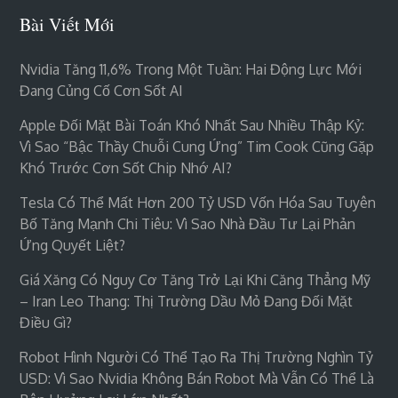
Bài Viết Mới
Nvidia Tăng 11,6% Trong Một Tuần: Hai Động Lực Mới
Đang Củng Cố Cơn Sốt AI
Apple Đối Mặt Bài Toán Khó Nhất Sau Nhiều Thập Kỷ:
Vì Sao “bậc Thầy Chuỗi Cung Ứng” Tim Cook Cũng Gặp
Khó Trước Cơn Sốt Chip Nhớ AI?
Tesla Có Thể Mất Hơn 200 Tỷ USD Vốn Hóa Sau Tuyên
Bố Tăng Mạnh Chi Tiêu: Vì Sao Nhà Đầu Tư Lại Phản
Ứng Quyết Liệt?
Giá Xăng Có Nguy Cơ Tăng Trở Lại Khi Căng Thẳng Mỹ
– Iran Leo Thang: Thị Trường Dầu Mỏ Đang Đối Mặt
Điều Gì?
Robot Hình Người Có Thể Tạo Ra Thị Trường Nghìn Tỷ
USD: Vì Sao Nvidia Không Bán Robot Mà Vẫn Có Thể Là