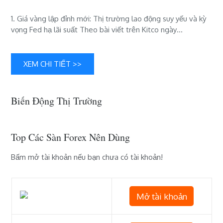
lục
và
1. Giá vàng lập đỉnh mới: Thị trường lao động suy yếu và kỳ
EU
vọng Fed hạ lãi suất Theo bài viết trên Kitco ngày…
siết
chặt
quyền
XEM CHI TIẾT >>
điều
hành
stablecoin
Biến Động Thị Trường
Top Các Sàn Forex Nên Dùng
Bấm mở tài khoản nếu bạn chưa có tài khoản!
Mở tài khoản