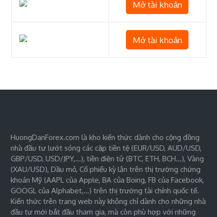
Mở tài khoản
Mở tài khoản
HuongDanForex.com là kho kiến thức dành cho cộng đồng
nhà đầu tư lướt sóng các cặp tiền tệ (EUR/USD, AUD/USD,
GBP/USD, USD/JPY,…), tiền điện tử (BTC, ETH, BCH…), Vàng
(XAU/USD), Dầu mỏ, Cổ phiếu kỳ lân trên thị trường chứng
khoán Mỹ (AAPL của Apple, BA của Boing, FB của Facebook,
GOOGL của Alphabet,…) trên thị trường tài chính quốc tế.
Kiến thức trên trang web này không chỉ dành cho những nhà
đầu tư mới bắt đầu tham gia, mà còn phù hợp với những