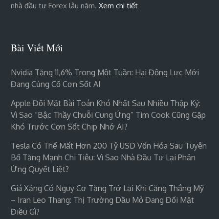
nhà đầu tư Forex lâu năm.
Xem chi tiết
Bài Viết Mới
Nvidia Tăng 11,6% Trong Một Tuần: Hai Động Lực Mới
Đang Củng Cố Cơn Sốt AI
Apple Đối Mặt Bài Toán Khó Nhất Sau Nhiều Thập Kỷ:
Vì Sao “bậc Thầy Chuỗi Cung Ứng” Tim Cook Cũng Gặp
Khó Trước Cơn Sốt Chip Nhớ AI?
Tesla Có Thể Mất Hơn 200 Tỷ USD Vốn Hóa Sau Tuyên
Bố Tăng Mạnh Chi Tiêu: Vì Sao Nhà Đầu Tư Lại Phản
Ứng Quyết Liệt?
Giá Xăng Có Nguy Cơ Tăng Trở Lại Khi Căng Thẳng Mỹ
– Iran Leo Thang: Thị Trường Dầu Mỏ Đang Đối Mặt
Điều Gì?