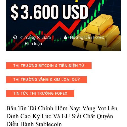
4 Tháng 9, 2025
Hướng Dẫn Forex
bài
Bình luận
viết
Bản
tin
Categories
THỊ TRƯỜNG BITCOIN & TIỀN ĐIỆN TỬ
Tài
chính
THỊ TRƯỜNG VÀNG & KIM LOẠI QUÝ
hôm
nay:
Vàng
TIN TỨC THỊ TRƯỜNG FOREX
vọt
lên
Bản Tin Tài Chính Hôm Nay: Vàng Vọt Lên
đỉnh
Đỉnh Cao Kỷ Lục Và EU Siết Chặt Quyền
cao
Điều Hành Stablecoin
kỷ