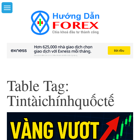
Skip
to
content
Table Tag:
Tintàichínhquốctế