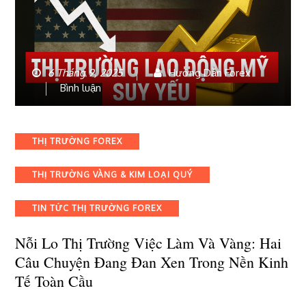
6 Tháng 9, 2025
Hướng Dẫn Forex
bài
Bình luận
viết
Nỗi
lo
Categories
THỊ TRƯỜNG FOREX
thị
trường
THỊ TRƯỜNG VÀNG & KIM LOẠI QUÝ
việc
làm
và
TIN TỨC THỊ TRƯỜNG FOREX
Vàng:
Hai
Nỗi Lo Thị Trường Việc Làm Và Vàng: Hai
câu
Câu Chuyện Đang Đan Xen Trong Nền Kinh
chuyện
Tế Toàn Cầu
đang
đan