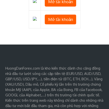
Mở tài khoản
Mở tài khoản
HuongDanForex.com là kho kiến thức dành cho cộng đồng
nhà đầu tư lướt sóng các cặp tiền tệ (EUR/USD, AUD/USD,
GBP/USD, USD/JPY,…), tiền điện tử (BTC, ETH, BCH…), Vàng
(XAU/USD), Dầu mỏ, Cổ phiếu kỳ lân trên thị trường chứng
khoán Mỹ (AAPL của Apple, BA của Boing, FB của Facebook,
GOOGL của Alphabet,…) trên thị trường tài chính quốc tế.
Kiến thức trên trang web này không chỉ dành cho những nhà
đầu tư mới bắt đầu tham gia, mà còn phù hợp với những