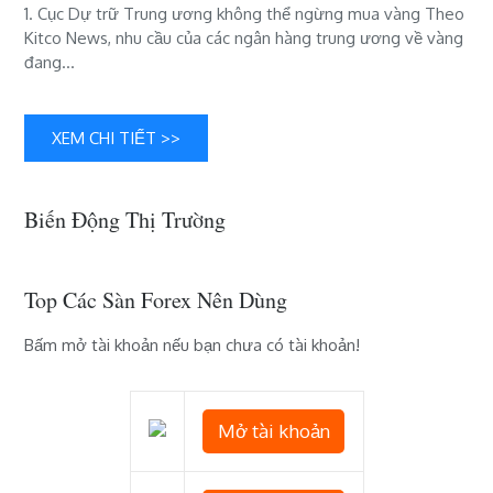
xen
1. Cục Dự trữ Trung ương không thể ngừng mua vàng Theo
trong
Kitco News, nhu cầu của các ngân hàng trung ương về vàng
nền
đang…
kinh
tế
toàn
XEM CHI TIẾT >>
cầu
Biến Động Thị Trường
Top Các Sàn Forex Nên Dùng
Bấm mở tài khoản nếu bạn chưa có tài khoản!
Mở tài khoản