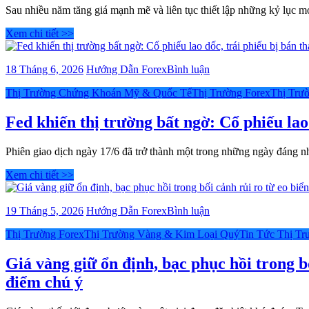
mốc
thể
Sau nhiều năm tăng giá mạnh mẽ và liên tục thiết lập những kỷ lục 
5.200
sớm
USD/ounce
Xem chi tiết >>
hạ
trong
lãi
năm
suất?
2026
bài
18 Tháng 6, 2026
Hướng Dẫn Forex
Bình luận
nếu
viết
thiếu
Categories
Thị Trường Chứng Khoán Mỹ & Quốc Tế
Thị Trường Forex
Thị Trư
Fed
dòng
khiến
tiền
thị
Fed khiến thị trường bất ngờ: Cổ phiếu la
ETF:
trường
Điều
bất
gì
Phiên giao dịch ngày 17/6 đã trở thành một trong những ngày đáng 
ngờ:
đang
Cổ
Xem chi tiết >>
cản
phiếu
bước
lao
kim
dốc,
bài
19 Tháng 5, 2026
Hướng Dẫn Forex
Bình luận
loại
trái
viết
quý?
phiếu
Categories
Thị Trường Forex
Thị Trường Vàng & Kim Loại Quý
Tin Tức Thị Tr
Giá
bị
vàng
bán
giữ
Giá vàng giữ ổn định, bạc phục hồi trong b
tháo,
ổn
điểm chú ý
vàng
định,
giảm
bạc
mạnh