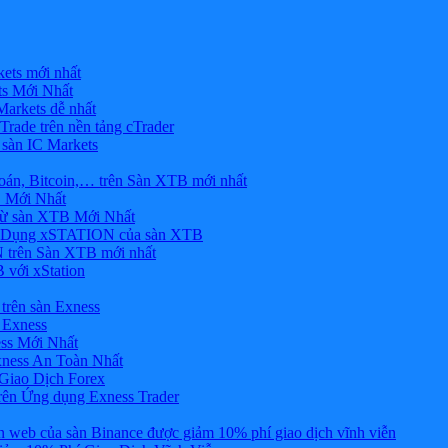
ets mới nhất
s Mới Nhất
rkets dễ nhất
rade trên nền tảng cTrader
 sàn IC Markets
án, Bitcoin,… trên Sàn XTB mới nhất
 Mới Nhất
ừ sàn XTB Mới Nhất
g Dụng xSTATION của sàn XTB
trên Sàn XTB mới nhất
 với xStation
trên sàn Exness
 Exness
ss Mới Nhất
xness An Toàn Nhất
Giao Dịch Forex
ên Ứng dụng Exness Trader
web của sàn Binance được giảm 10% phí giao dịch vĩnh viễn