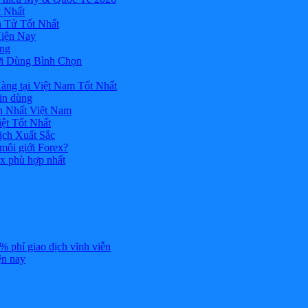
 Nhất
n Tử Tốt Nhất
Hiện Nay
ùng
ời Dùng Bình Chọn
ng tại Việt Nam Tốt Nhất
tin dùng
h Nhất Việt Nam
ệt Tốt Nhất
ịch Xuất Sắc
 môi giới Forex?
ex phù hợp nhất
% phí giao dịch vĩnh viễn
ện nay