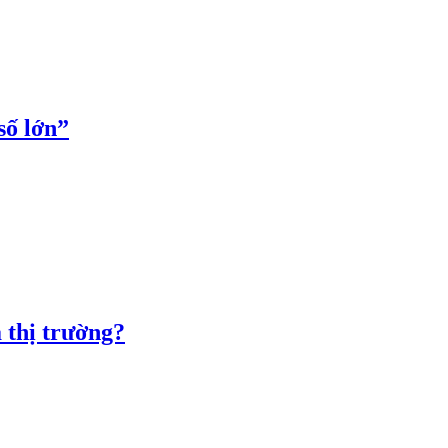
số lớn”
 thị trường?