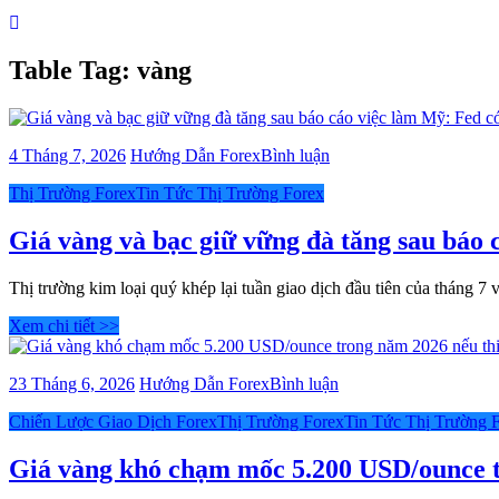
Table Tag:
vàng
bài
4 Tháng 7, 2026
Hướng Dẫn Forex
Bình luận
viết
Categories
Thị Trường Forex
Tin Tức Thị Trường Forex
Giá
vàng
và
Giá vàng và bạc giữ vững đà tăng sau báo 
bạc
giữ
Thị trường kim loại quý khép lại tuần giao dịch đầu tiên của tháng 7
vững
đà
Xem chi tiết >>
tăng
sau
báo
bài
23 Tháng 6, 2026
Hướng Dẫn Forex
Bình luận
cáo
viết
việc
Categories
Chiến Lược Giao Dịch Forex
Thị Trường Forex
Tin Tức Thị Trường 
Giá
làm
vàng
Mỹ:
khó
Giá vàng khó chạm mốc 5.200 USD/ounce tr
Fed
chạm
có