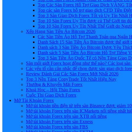
Top Các Sàn Forex Hỗ Trợ Giao Dịch VÀNG Tốt
Top các sàn Forex hỗ trợ giao dịch CFD Tiền Điệ
Top 3 Sàn Giao Dịch Forex Tốt và Uy Tín Nhất 
Top 10 Sàn Forex Uy Tín được cả Thế Giới tin d
Top 10 Sàn Forex Uy Tín Nhất Thế Giới do Ngư
Xếp Hạng Sàn Tiền Ảo Bitcoin 2026
Các Sàn Tiền Ảo Hỗ Trợ Thanh Toán qua Ngân Hà
Danh Sách 15 Sàn Tiền Ảo Bitcoin được thế giới 
Danh sách 3 Sàn Tiền Ảo Bitcoin Được Yêu Thíc
Danh sách 5 Sàn Tiền Ảo Bitcoin Hỗ Trợ Tiếng Vi
Top 3 Sàn Tiền Ảo Quốc Tế có Nền Tảng Giao D
Sàn môi giới Forex hoạt động như thế nào? Các loại sàn
Các yếu tố cần cân nhắc để chọn được sàn giao dịch for
Review Đánh Giá Các Sàn Forex Mới Nhất 2026
Top 3 Nền Tảng CopyTrade Tốt Nhất Hiện Nay
Thưởng & Khuyến Mãi Forex
Khoá Học – Hội Thảo Forex
Cuộc Thi Giao Dịch Forex
Mở Tài Khoản Forex
Mở tài khoản tiền điện tử trên sàn Binance được giảm 10
Mở tài khoản Forex trên sàn ICMarkets nổi tiếng nhất hi
Mở tài khoản Forex trên sàn XTB nổi tiếng
Mở tài khoản Forex trên sàn Exness
Mở tài khoản Forex trên sàn FBS