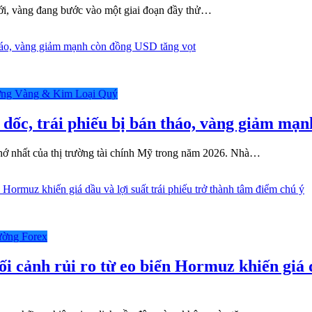
mới, vàng đang bước vào một giai đoạn đầy thử…
ờng Vàng & Kim Loại Quý
o dốc, trái phiếu bị bán tháo, vàng giảm mạ
nhớ nhất của thị trường tài chính Mỹ trong năm 2026. Nhà…
ường Forex
ối cảnh rủi ro từ eo biển Hormuz khiến giá d