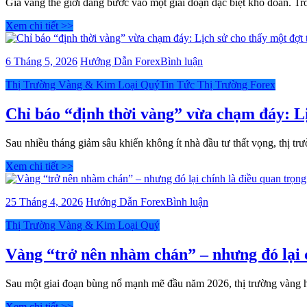
phục
Giá vàng thế giới đang bước vào một giai đoạn đặc biệt khó đoán. 
còn
hồi
đồng
trong
Xem chi tiết >>
USD
bối
tăng
cảnh
vọt
bài
6 Tháng 5, 2026
Hướng Dẫn Forex
Bình luận
rủi
viết
ro
Categories
Thị Trường Vàng & Kim Loại Quý
Tin Tức Thị Trường Forex
Chỉ
từ
báo
eo
“định
Chỉ báo “định thời vàng” vừa chạm đáy: Lị
biển
thời
Hormuz
vàng”
khiến
Sau nhiều tháng giảm sâu khiến không ít nhà đầu tư thất vọng, thị tr
vừa
giá
chạm
dầu
Xem chi tiết >>
đáy:
và
Lịch
lợi
sử
suất
bài
25 Tháng 4, 2026
Hướng Dẫn Forex
Bình luận
cho
trái
viết
thấy
phiếu
Categories
Thị Trường Vàng & Kim Loại Quý
Vàng
một
trở
“trở
đợt
thành
nên
Vàng “trở nên nhàm chán” – nhưng đó lại c
tăng
tâm
nhàm
mạnh
điểm
chán”
có
Sau một giai đoạn bùng nổ mạnh mẽ đầu năm 2026, thị trường vàng h
chú
–
thể
ý
nhưng
Xem chi tiết >>