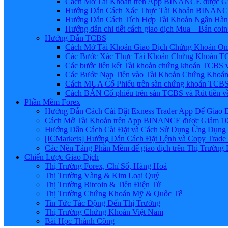
Cách Mở Tài Khoản trên App BINANCE được Gi
Hướng Dẫn Cách Xác Thực Tài Khoản BINANCE
Hướng Dẫn Cách Tích Hợp Tài Khoản Ngân Hàng
Hướng dẫn chi tiết cách giao dịch Mua – Bán co
Hướng Dẫn TCBS
Cách Mở Tài Khoản Giao Dịch Chứng Khoán Onli
Các Bước Xác Thực Tài Khoản Chứng Khoán TC
Các bước liên kết Tài khoản chứng khoán TCBS v
Các Bước Nạp Tiền vào Tài Khoản Chứng Khoán
Cách MUA Cổ Phiếu trên sàn chứng khoán TCBS
Cách BÁN Cổ phiếu trên sàn TCBS và Rút tiền v
Phần Mềm Forex
Hướng Dẫn Cách Cài Đặt Exness Trader App Để Giao 
Cách Mở Tài Khoản trên App BINANCE được Giảm 10%
Hướng Dẫn Cách Cài Đặt và Cách Sử Dụng Ứng Dụn
[ICMarkets] Hướng Dẫn Cách Đặt Lệnh và Copy Trade t
Các Nền Tảng Phần Mềm để giao dịch trên Thị Trường 
Chiến Lược Giao Dịch
Thị Trường Forex, Chỉ Số, Hàng Hoá
Thị Trường Vàng & Kim Loại Quý
Thị Trường Bitcoin & Tiền Điện Tử
Thị Trường Chứng Khoán Mỹ & Quốc Tế
Tin Tức Tác Động Đến Thị Trường
Thị Trường Chứng Khoán Việt Nam
Bài Học Thành Công