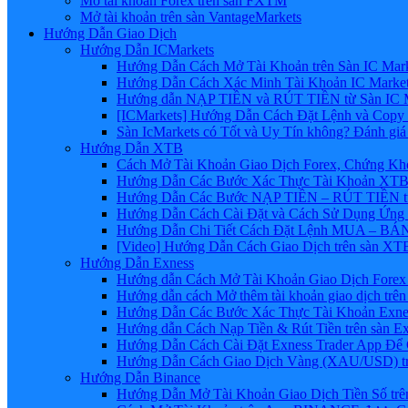
Mở tài khoản Forex trên sàn FXTM
Mở tài khoản trên sàn VantageMarkets
Hướng Dẫn Giao Dịch
Hướng Dẫn ICMarkets
Hướng Dẫn Cách Mở Tài Khoản trên Sàn IC Mark
Hướng Dẫn Cách Xác Minh Tài Khoản IC Market
Hướng dẫn NẠP TIỀN và RÚT TIỀN từ Sàn IC Ma
[ICMarkets] Hướng Dẫn Cách Đặt Lệnh và Copy T
Sàn IcMarkets có Tốt và Uy Tín không? Đánh giá
Hướng Dẫn XTB
Cách Mở Tài Khoản Giao Dịch Forex, Chứng Kho
Hướng Dẫn Các Bước Xác Thực Tài Khoản XTB
Hướng Dẫn Các Bước NẠP TIỀN – RÚT TIỀN t
Hướng Dẫn Cách Cài Đặt và Cách Sử Dụng Ứn
Hướng Dẫn Chi Tiết Cách Đặt Lệnh MUA – BÁN 
[Video] Hướng Dẫn Cách Giao Dịch trên sàn XTB
Hướng Dẫn Exness
Hướng dẫn Cách Mở Tài Khoản Giao Dịch Forex 
Hướng dẫn cách Mở thêm tài khoản giao dịch trên
Hướng Dẫn Các Bước Xác Thực Tài Khoản Exne
Hướng dẫn Cách Nạp Tiền & Rút Tiền trên sàn E
Hướng Dẫn Cách Cài Đặt Exness Trader App Để 
Hướng Dẫn Cách Giao Dịch Vàng (XAU/USD) tr
Hướng Dẫn Binance
Hướng Dẫn Mở Tài Khoản Giao Dịch Tiền Số trên 