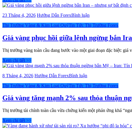
sắp
đó
bắt
lại
đầu
chính
bài
23 Tháng 4, 2026
Hướng Dẫn Forex
Bình luận
là
viết
điều
Categories
Thị Trường Vàng & Kim Loại Quý
Tin Tức Thị Trường Forex
Giá
quan
vàng
trọng
phục
Giá vàng phục hồi giữa lệnh ngừng bắn Ira
nhất
hồi
giữa
Thị trường vàng toàn cầu đang bước vào một giai đoạn đặc biệt: giá
lệnh
ngừng
Xem chi tiết >>
bắn
Iran
–
bài
8 Tháng 4, 2026
Hướng Dẫn Forex
Bình luận
nhưng
viết
sự
Categories
Thị Trường Vàng & Kim Loại Quý
Tin Tức Thị Trường Forex
Giá
bất
vàng
định
tăng
Giá vàng tăng mạnh 2% sau thỏa thuận ngừ
của
mạnh
Fed
2%
vẫn
Thị trường tài chính toàn cầu vừa chứng kiến một phản ứng khá “ng
sau
là
thỏa
Xem chi tiết >>
“biến
thuận
số
ngừng
lớn”