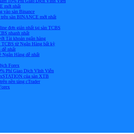
ảm 10% Phí Giao Dịch Vĩnh Viễn
 mới nhất
 vào sàn Binance
in trên sàn BINANCE mới nhất
ne đơn giản nhất tại sàn TCBS
BS nhanh nhất
ới Tài khoản ngân hàng
 TCBS từ Ngân Hàng bất kỳ
 dễ nhất
ề Ngân Hàng dễ nhất
Dịch Forex
 Phí Giao Dịch Vĩnh Viễn
g xSTATION của sàn XTB
rên nền tảng cTrader
Forex