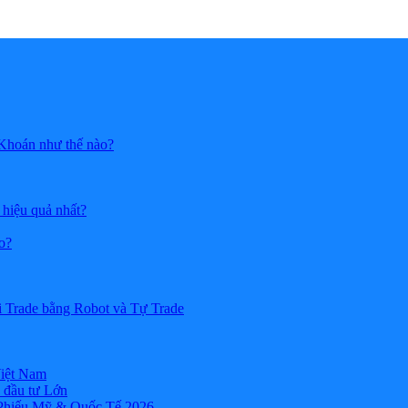
 Khoán như thế nào?
 hiệu quả nhất?
o?
i Trade bằng Robot và Tự Trade
Việt Nam
 đầu tư Lớn
 Phiếu Mỹ & Quốc Tế 2026