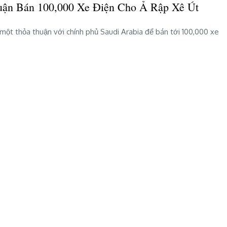
huận Bán 100,000 Xe Điện Cho Ả Rập Xê Út
–
Lucid
có
 một thỏa thuận với chính phủ Saudi Arabia để bán tới 100,000 xe
thỏa
thuận
bán
100,000
xe
điện
cho
Ả
Rập
Xê
Út