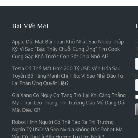
Bài Viết Mới
Đ
Apple Đối Mặt Bài Toán Khó Nhất Sau Nhiều Thập
q
Kỷ: Vì Sao “bậc Thầy Chuỗi Cung Ứng” Tim Cook
T
Cũng Gặp Khó Trước Cơn Sốt Chip Nhớ AI?
n
Tesla Có Thể Mất Hơn 200 Tỷ USD Vốn Hóa Sau
Tuyên Bố Tăng Mạnh Chi Tiêu: Vì Sao Nhà Đầu Tư
E
Lại Phản Ứng Quyết Liệt?
Giá Xăng Có Nguy Cơ Tăng Trở Lại Khi Căng Thẳng
Mỹ – Iran Leo Thang: Thị Trường Dầu Mỏ Đang Đối
Mặt Điều Gì?
Robot Hình Người Có Thể Tạo Ra Thị Trường
Nghìn Tỷ USD: Vì Sao Nvidia Không Bán Robot Mà
Vẫn Có Thể Là Bên Hưởng Lợi Lớn Nhất?