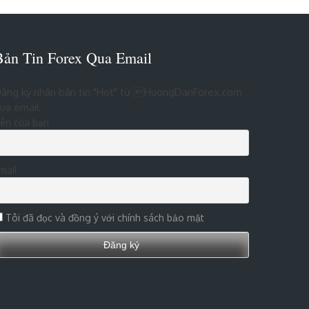
Bản Tin Forex Qua Email
ăng ký nhận bản tin "Hot" từ HuongDanForex.com
ua email
ên của bạn
mail
Tôi đã đọc và đồng ý với chính sách bảo mật