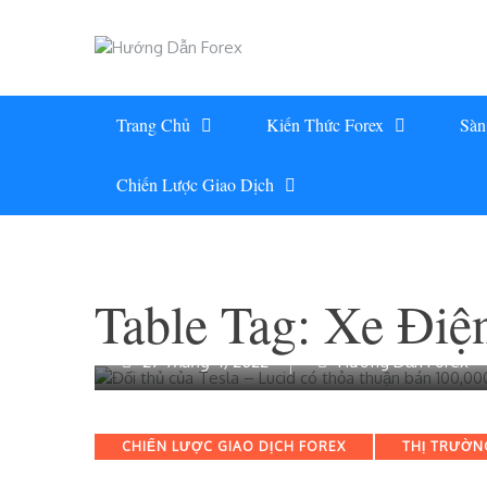
Skip
to
content
Trang Chủ
Kiến Thức Forex
Sàn
Chiến Lược Giao Dịch
Table Tag:
Xe Điệ
27 Tháng 4, 2022
Hướng Dẫn Forex
Categories
CHIẾN LƯỢC GIAO DỊCH FOREX
THỊ TRƯỜN