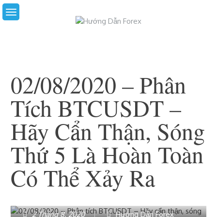
Skip
to
content
02/08/2020 – Phân
Tích BTCUSDT –
Hãy Cẩn Thận, Sóng
Thứ 5 Là Hoàn Toàn
Có Thể Xảy Ra
2 Tháng 8, 2020
Hướng Dẫn Forex