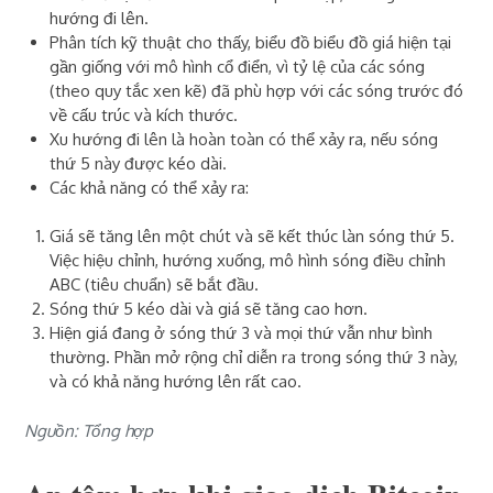
hướng đi lên.
Phân tích kỹ thuật cho thấy, biểu đồ biểu đồ giá hiện tại
gần giống với mô hình cổ điển, vì tỷ lệ của các sóng
(theo quy tắc xen kẽ) đã phù hợp với các sóng trước đó
về cấu trúc và kích thước.
Xu hướng đi lên là hoàn toàn có thể xảy ra, nếu sóng
thứ 5 này được kéo dài.
Các khả năng có thể xảy ra:
Giá sẽ tăng lên một chút và sẽ kết thúc làn sóng thứ 5.
Việc hiệu chỉnh, hướng xuống, mô hình sóng điều chỉnh
ABC (tiêu chuẩn) sẽ bắt đầu.
Sóng thứ 5 kéo dài và giá sẽ tăng cao hơn.
Hiện giá đang ở sóng thứ 3 và mọi thứ vẫn như bình
thường. Phần mở rộng chỉ diễn ra trong sóng thứ 3 này,
và có khả năng hướng lên rất cao.
Nguồn: Tổng hợp