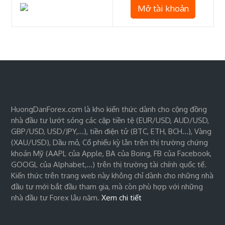
Mở tài khoản
HuongDanForex.com là kho kiến thức dành cho cộng đồng
nhà đầu tư lướt sóng các cặp tiền tệ (EUR/USD, AUD/USD,
GBP/USD, USD/JPY,…), tiền điện tử (BTC, ETH, BCH…), Vàng
(XAU/USD), Dầu mỏ, Cổ phiếu kỳ lân trên thị trường chứng
khoán Mỹ (AAPL của Apple, BA của Boing, FB của Facebook,
GOOGL của Alphabet,…) trên thị trường tài chính quốc tế.
Kiến thức trên trang web này không chỉ dành cho những nhà
đầu tư mới bắt đầu tham gia, mà còn phù hợp với những
nhà đầu tư Forex lâu năm.
Xem chi tiết