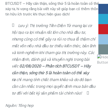
BTCUSDT – Hãy cẩn thận, sóng thứ 5 là hoàn toàn có thể
xảy ra
, hi vọng rằng bài viết này sẽ giúp bạn có thêm thông
tin hữu ích trước khi thực hiện giao dịch!
Lưu ý: Thị trường Tiền Điện Tử mang lại cơ
hội tạo ra lợi nhuận rất lớn cho nhà đầu tư,
nhưng cũng có thể gây ra rủi ro thua lỗ thậm chí
mất vốn nếu nhà đầu tư thiếu kiến thức, bản lĩnh
và kinh nghiệm khi tham gia thị trường này. Các
nhận định, đánh giá và khuyến nghị trong bài
viết
02/08/2020 – Phân tích BTCUSDT – Hãy
cẩn thận, sóng thứ 5 là hoàn toàn có thể xảy
ra
chỉ mang tính chất tham khảo và do đó bạn
cần cân nhắc trong mọi quyết định mua bán đầu
tư đối với bất kỳ sản phẩm tài chính nào!
Nguồn: Tổng hợp