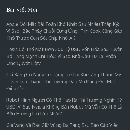
Bài Viết Mới
Apple Đối Mặt Bài Toán Khó Nhất Sau Nhiều Thập Kỷ:
Vì Sao “bậc Thầy Chuỗi Cung Ứng” Tim Cook Cũng Gặp
Khó Trước Cơn Sốt Chip Nhớ AI?
Tesla Có Thể Mất Hơn 200 Tỷ USD Vốn Hóa Sau Tuyên
Bố Tăng Mạnh Chi Tiêu: Vì Sao Nhà Đầu Tư Lại Phản
Ứng Quyết Liệt?
Giá Xăng Có Nguy Cơ Tăng Trở Lại Khi Căng Thẳng Mỹ
– Iran Leo Thang: Thị Trường Dầu Mỏ Đang Đối Mặt
Điều Gì?
Robot Hình Người Có Thể Tạo Ra Thị Trường Nghìn Tỷ
USD: Vì Sao Nvidia Không Bán Robot Mà Vẫn Có Thể Là
Bên Hưởng Lợi Lớn Nhất?
Giá Vàng Và Bạc Giữ Vững Đà Tăng Sau Báo Cáo Việc