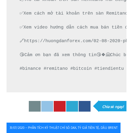
✅Xem cách mở tài khoản trên sàn Remitano d
✅Xem video hướng dẫn cách mua bán tiền điệ
🔗https://huongdanforex.com/02-08-2020-pha
😘Cảm ơn bạn đã xem thông tin😘🍀🤗Chúc bạn
#binance #remitano #bitcoin #tiendientu #t
Chia sẻ ngay!
Điều
31/07/2020 – PHÂN TÍCH KỸ THUẬT CHỈ SỐ DAX, TỶ GIÁ TIỀN TỆ, DẦU BRENT