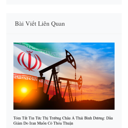
Bài Viết Liên Quan
Tóm Tắt Tin Tức Thị Trường Châu Á Thái Bình Dương: Dầu
Giảm Do Iran Muốn Có Thỏa Thuận