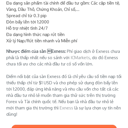
Đa dạng sản phẩm tài chính để đầu tư gồm: Các cặp tiền tệ,
Vàng, Dầu Thô, Chứng Khoán, Chỉ số,...
Spread chỉ từ 0.3 pip
Đòn bẩy lên tới 1:2000
Hỗ trợ nhiệt tình 24/7
Đa dạng hình thức nạp rút tiền
Xử lý Nạp/Rút tiền nhanh và Miễn phí
Nhược điểm của sàn Exness:
Phí giao dịch ở Exness chưa
phải là thấp nhất nếu so sánh với
ICMarkets
, do đó Exness
chưa tối ưu cho các nhà đầu tư có số vốn lớn.
Điểm nổi bật của sàn Exness đó là chỉ yêu cầu số tiền nạp tối
thiểu thấp chỉ từ $1 USD và cho phép sử dụng đòn bẩy lên
tới 1:2000, đáp ứng khả năng và nhu cầu vốn cho tất cả các
nhà đầu tư nhỏ lẻ muốn tham gia thử sức trên thị trường
Forex và Tài chính quốc tế. Nếu bạn là nhà đầu tư nhỏ lẻ
mới tham gia thị trường thì
Exness
là sự lựa chọn uy tín nên
dùng!