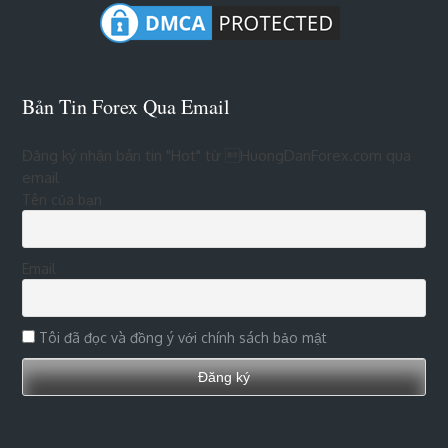
Bản Tin Forex Qua Email
Đăng ký nhận bản tin "Hot" từ HuongDanForex.com qua
email
Tên của bạn
Email
Tôi đã đọc và đồng ý với chính sách bảo mật