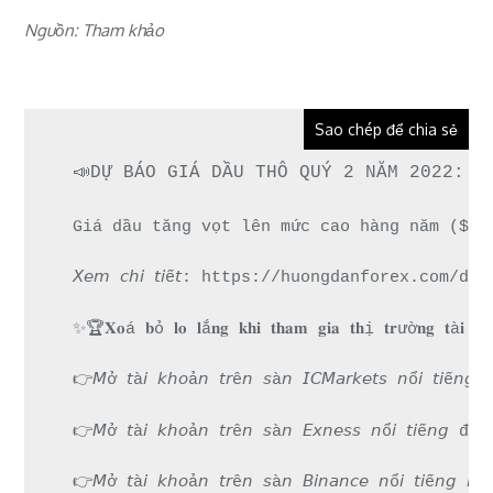
Nguồn: Tham khảo
Sao chép để chia sẻ
📣DỰ BÁO GIÁ DẦU THÔ QUÝ 2 NĂM 2022: N
Giá dầu tăng vọt lên mức cao hàng năm ($13
𝘟𝘦𝘮 𝘤𝘩𝘪 𝘵𝘪ế𝘵: https://huongdanforex.
✨🏆𝐗𝐨á 𝐛ỏ 𝐥𝐨 𝐥ắ𝐧𝐠 𝐤𝐡𝐢 𝐭𝐡𝐚𝐦 𝐠𝐢𝐚 𝐭𝐡ị 𝐭𝐫ườ𝐧𝐠 𝐭à𝐢 
👉𝘔ở 𝘵à𝘪 𝘬𝘩𝘰ả𝘯 𝘵𝘳ê𝘯 𝘴à𝘯 𝘐𝘊𝘔𝘢𝘳𝘬𝘦𝘵𝘴 𝘯
👉𝘔ở 𝘵à𝘪 𝘬𝘩𝘰ả𝘯 𝘵𝘳ê𝘯 𝘴à𝘯 𝘌𝘹𝘯𝘦𝘴𝘴 𝘯ổ𝘪 
👉𝘔ở 𝘵à𝘪 𝘬𝘩𝘰ả𝘯 𝘵𝘳ê𝘯 𝘴à𝘯 𝘉𝘪𝘯𝘢𝘯𝘤𝘦 𝘯ổ𝘪 𝘵