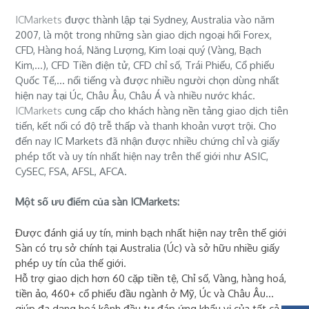
ICMarkets
được thành lập tại Sydney, Australia vào năm
2007, là một trong những sàn giao dịch ngoại hối Forex,
CFD, Hàng hoá, Năng Lượng, Kim loại quý (Vàng, Bạch
Kim,...), CFD Tiền điện tử, CFD chỉ số, Trái Phiếu, Cổ phiếu
Quốc Tế,... nổi tiếng và được nhiều người chọn dùng nhất
hiện nay tại Úc, Châu Âu, Châu Á và nhiều nước khác.
ICMarkets
cung cấp cho khách hàng nền tảng giao dịch tiên
tiến, kết nối có độ trễ thấp và thanh khoản vượt trội. Cho
đến nay IC Markets đã nhận được nhiều chứng chỉ và giấy
phép tốt và uy tín nhất hiện nay trên thế giới như ASIC,
CySEC, FSA, AFSL, AFCA.
Một số ưu điểm của sàn ICMarkets:
Được đánh giá uy tín, minh bạch nhất hiện nay trên thế giới
Sàn có trụ sở chính tại Australia (Úc) và sở hữu nhiều giấy
phép uy tín của thế giới.
Hỗ trợ giao dịch hơn 60 cặp tiền tệ, Chỉ số, Vàng, hàng hoá,
tiền ảo, 460+ cổ phiếu đầu ngành ở Mỹ, Úc và Châu Âu...
giúp đa dạng hoá kênh đầu tư đáp ứng khẩu vị của tất cả