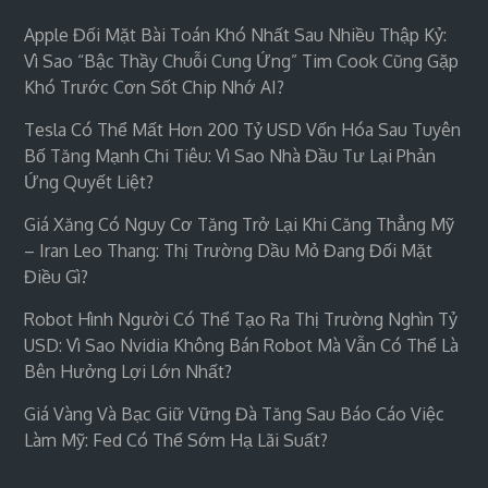
Apple Đối Mặt Bài Toán Khó Nhất Sau Nhiều Thập Kỷ:
Vì Sao “bậc Thầy Chuỗi Cung Ứng” Tim Cook Cũng Gặp
Khó Trước Cơn Sốt Chip Nhớ AI?
Tesla Có Thể Mất Hơn 200 Tỷ USD Vốn Hóa Sau Tuyên
Bố Tăng Mạnh Chi Tiêu: Vì Sao Nhà Đầu Tư Lại Phản
Ứng Quyết Liệt?
Giá Xăng Có Nguy Cơ Tăng Trở Lại Khi Căng Thẳng Mỹ
– Iran Leo Thang: Thị Trường Dầu Mỏ Đang Đối Mặt
Điều Gì?
Robot Hình Người Có Thể Tạo Ra Thị Trường Nghìn Tỷ
USD: Vì Sao Nvidia Không Bán Robot Mà Vẫn Có Thể Là
Bên Hưởng Lợi Lớn Nhất?
Giá Vàng Và Bạc Giữ Vững Đà Tăng Sau Báo Cáo Việc
Làm Mỹ: Fed Có Thể Sớm Hạ Lãi Suất?