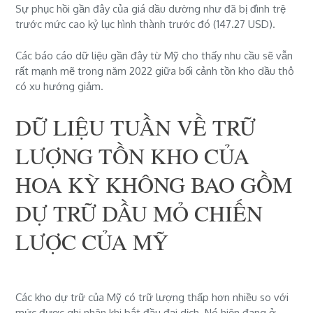
Sự phục hồi gần đây của giá dầu dường như đã bị đình trệ
trước mức cao kỷ lục hình thành trước đó (147.27 USD).
Các báo cáo dữ liệu gần đây từ Mỹ cho thấy nhu cầu sẽ vẫn
rất mạnh mẽ trong năm 2022 giữa bối cảnh tồn kho dầu thô
có xu hướng giảm.
DỮ LIỆU TUẦN VỀ TRỮ
LƯỢNG TỒN KHO CỦA
HOA KỲ KHÔNG BAO GỒM
DỰ TRỮ DẦU MỎ CHIẾN
LƯỢC CỦA MỸ
Các kho dự trữ của Mỹ có trữ lượng thấp hơn nhiều so với
mức được ghi nhận khi bắt đầu đại dịch. Nó hiện đang ở