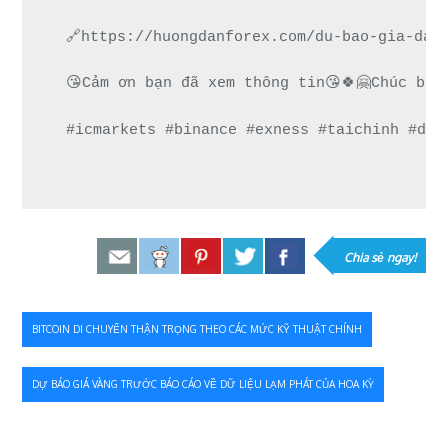
🔗https://huongdanforex.com/du-bao-gia-dau
😘Cảm ơn bạn đã xem thông tin😘🍀🤗Chúc bạn
#icmarkets #binance #exness #taichinh #dau
Chia sẻ ngay!
Điều
BITCOIN DI CHUYỂN THẬN TRỌNG THEO CÁC MỨC KỸ THUẬT CHÍNH
hướng
DỰ BÁO GIÁ VÀNG TRƯỚC BÁO CÁO VỀ DỮ LIỆU LẠM PHÁT CỦA HOA KỲ
bài
viết