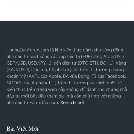
HuongDanForex.com là kho kiến thức dành cho cộng đồng
nhà đầu tư lướt sóng các cặp tiền tệ (EUR/USD, AUD/USD,
GBP/USD, USD/JPY,…), tiền điện tử (BTC, ETH, BCH…), Vàng
(XAU/USD), Dầu mỏ, Cổ phiếu kỳ lân trên thị trường chứng
khoán Mỹ (AAPL của Apple, BA của Boing, FB của Facebook,
GOOGL của Alphabet,…) trên thị trường tài chính quốc tế.
Kiến thức trên trang web này không chỉ dành cho những nhà
đầu tư mới bắt đầu tham gia, mà còn phù hợp với những
nhà đầu tư Forex lâu năm.
Xem chi tiết
Bài Viết Mới