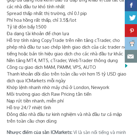
các nhà đầu tư khó tính nhất
Spread thấp nhất thị trường, chỉ 0.1 pip
Phí hoa hồng rất thấp, chỉ 3.5$/lot
Tỷ lệ đòn bẩy 1:500
Đa dạng tài khoản để chọn lựa
Hỗ trợ tính năng CopyTrade trên nền tảng cTrader, cho
phép nhà đầu tư sao chép lệnh giao dịch của các trader nổi
tiếng hoặc bán tín hiệu giao dịch cho các nhà đầu tư khác
Nền tảng MT4, MT5, cTrader, WebTrader thông dụng
Công cụ giao dịch MAM, PAMM, VPS, AUTO
Thanh khoản dồi dào trên toàn cầu với hơn 15 tỷ USD giao
dịch qua ICMarkets mỗi ngày
Khớp lệnh nhanh nhờ máy chủ ở London, Newyork
Môi trường giao dịch Raw Pricing tân tiến
Nạp rút tiền nhanh, miễn phí
Hỗ trợ 24/7 nhiệt tình
Đông đảo nhà đầu tư kinh nghiệm và nhà đầu tư cá mập
trên toàn cầu chọn dùng
Nhược điểm của sàn ICMarkets:
Vì là sàn nổi tiếng và minh