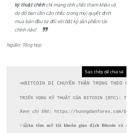
kỹ thuật chính
chỉ mang tính chất tham khảo và
do đó bạn cần cân nhắc trong mọi quyết định
mua bán đầu tư đối với bất kỳ sản phẩm tài
chính nào!
Nguồn: Tổng hợp
Sao chép để chia sẻ
📣BITCOIN DI CHUYỂN THẬN TRỌNG THEO CÁ
TRIỂN VỌNG KỸ THUẬT CỦA BITCOIN (BTC): TRU
𝘟𝘦𝘮 𝘤𝘩𝘪 𝘵𝘪ế𝘵: https://huongdanforex.c
✨🤗𝐀𝐧 𝐭â𝐦 𝐦ở 𝐭à𝐢 𝐤𝐡𝐨ả𝐧 𝐠𝐢𝐚𝐨 𝐝ị𝐜𝐡 𝐁𝐢𝐭𝐜𝐨𝐢𝐧 𝐯à 𝐧𝐡