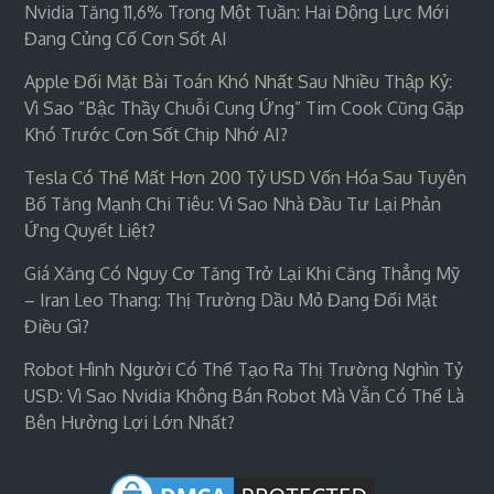
Nvidia Tăng 11,6% Trong Một Tuần: Hai Động Lực Mới
Đang Củng Cố Cơn Sốt AI
Apple Đối Mặt Bài Toán Khó Nhất Sau Nhiều Thập Kỷ:
Vì Sao “bậc Thầy Chuỗi Cung Ứng” Tim Cook Cũng Gặp
Khó Trước Cơn Sốt Chip Nhớ AI?
Tesla Có Thể Mất Hơn 200 Tỷ USD Vốn Hóa Sau Tuyên
Bố Tăng Mạnh Chi Tiêu: Vì Sao Nhà Đầu Tư Lại Phản
Ứng Quyết Liệt?
Giá Xăng Có Nguy Cơ Tăng Trở Lại Khi Căng Thẳng Mỹ
– Iran Leo Thang: Thị Trường Dầu Mỏ Đang Đối Mặt
Điều Gì?
Robot Hình Người Có Thể Tạo Ra Thị Trường Nghìn Tỷ
USD: Vì Sao Nvidia Không Bán Robot Mà Vẫn Có Thể Là
Bên Hưởng Lợi Lớn Nhất?