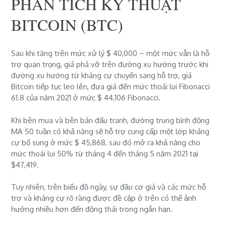
PHÂN TÍCH KỸ THUẬT
BITCOIN (BTC)
Sau khi tăng trên mức xử lý $ 40,000 – một mức vẫn là hỗ
trợ quan trọng, giá phá vỡ trên đường xu hướng trước khi
đường xu hướng từ kháng cự chuyển sang hỗ trợ, giá
Bitcoin tiếp tục leo lên, đưa giá đến
mức thoái lui Fibonacci
61.8 của năm 2021 ở mức $ 44,106
Fibonacci
.
Khi bên mua và bên bán đấu tranh, đường
trung bình động
MA 50 tuần
có khả năng sẽ
hỗ trợ cung cấp một lớp kháng
cự bổ sung ở mức $ 45,868, sau đó mở ra khả năng cho
mức thoái lui 50% từ tháng 4 đến tháng 5 năm 2021 tại
$47,419.
Tuy nhiên, trên biểu đồ ngày, sự đầu cơ giá và các mức hỗ
trợ và kháng cự rõ ràng được đề cập ở trên có thể ảnh
hưởng nhiều hơn đến động thái trong ngắn hạn.