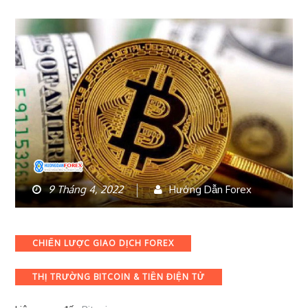
9 Tháng 4, 2022
Hướng Dẫn Forex
Categories
CHIẾN LƯỢC GIAO DỊCH FOREX
THỊ TRƯỜNG BITCOIN & TIỀN ĐIỆN TỬ