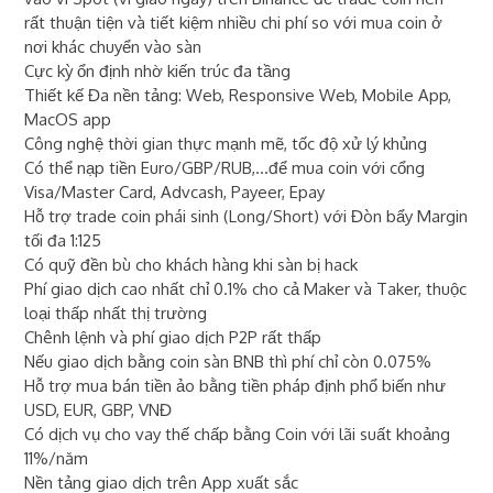
rất thuận tiện và tiết kiệm nhiều chi phí so với mua coin ở
nơi khác chuyển vào sàn
Cực kỳ ổn định nhờ kiến trúc đa tầng
Thiết kế Đa nền tảng: Web, Responsive Web, Mobile App,
MacOS app
Công nghệ thời gian thực mạnh mẽ, tốc độ xử lý khủng
Có thể nạp tiền Euro/GBP/RUB,...để mua coin với cổng
Visa/Master Card, Advcash, Payeer, Epay
Hỗ trợ trade coin phái sinh (Long/Short) với Đòn bẩy Margin
tối đa 1:125
Có quỹ đền bù cho khách hàng khi sàn bị hack
Phí giao dịch cao nhất chỉ 0.1% cho cả Maker và Taker, thuộc
loại thấp nhất thị trường
Chênh lệnh và phí giao dịch P2P rất thấp
Nếu giao dịch bằng coin sàn BNB thì phí chỉ còn 0.075%
Hỗ trợ mua bán tiền ảo bằng tiền pháp định phổ biến như
USD, EUR, GBP, VNĐ
Có dịch vụ cho vay thế chấp bằng Coin với lãi suất khoảng
11%/năm
Nền tảng giao dịch trên App xuất sắc