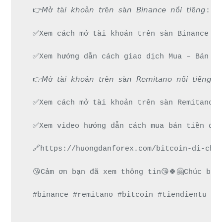
👉𝘔ở 𝘵à𝘪 𝘬𝘩𝘰ả𝘯 𝘵𝘳ê𝘯 𝘴à𝘯 𝘉𝘪𝘯𝘢𝘯𝘤𝘦 𝘯ổ
✅Xem cách mở tài khoản trên sàn Binance đư
✅Xem hướng dẫn cách giao dịch Mua – Bán ti
👉𝘔ở 𝘵à𝘪 𝘬𝘩𝘰ả𝘯 𝘵𝘳ê𝘯 𝘴à𝘯 𝘙𝘦𝘮𝘪𝘵𝘢𝘯𝘰 𝘯
✅Xem cách mở tài khoản trên sàn Remitano d
✅Xem video hướng dẫn cách mua bán tiền điệ
🔗https://huongdanforex.com/bitcoin-di-chu
😘Cảm ơn bạn đã xem thông tin😘🍀🤗Chúc bạn
#binance #remitano #bitcoin #tiendientu #t