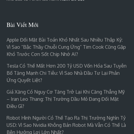
Bài Viết Mới
Apple Đối Mặt Bài Toán Khó Nhất Sau Nhiều Thập Kỷ:
Vì Sao “bậc Thầy Chuỗi Cung Ứng” Tim Cook Cũng Gặp
Khó Trước Cơn Sốt Chip Nhớ AI?
Tesla Có Thể Mất Hơn 200 Tỷ USD Vốn Hóa Sau Tuyên
Bố Tăng Mạnh Chi Tiêu: Vì Sao Nhà Đầu Tư Lại Phản
Ứng Quyết Liệt?
Giá Xăng Có Nguy Cơ Tăng Trở Lại Khi Căng Thẳng Mỹ
– Iran Leo Thang: Thị Trường Dầu Mỏ Đang Đối Mặt
Điều Gì?
Robot Hình Người Có Thể Tạo Ra Thị Trường Nghìn Tỷ
USD: Vì Sao Nvidia Không Bán Robot Mà Vẫn Có Thể Là
Bên Hưởng Lợi Lớn Nhất?