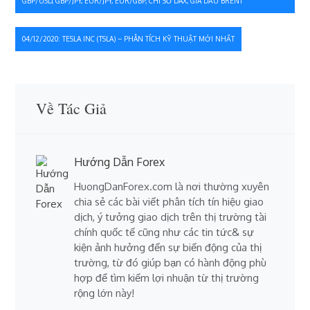
GBP/USD, GBP/JPY, EUR/JPY, EUR/GBP, CHỈ SỐ DAX, GIÁ DẦU BRENT
hướng
bài
04/12/2020: TESLA INC (TSLA) – PHÂN TÍCH KỸ THUẬT MỚI NHẤT
viết
Về Tác Giả
Hướng Dẫn Forex
HuongDanForex.com là nơi thường xuyên
chia sẻ các bài viết phân tích tín hiệu giao
dịch, ý tưởng giao dịch trên thị trường tài
chính quốc tế cũng như các tin tức& sự
kiện ảnh hưởng đến sự biến động của thị
trường, từ đó giúp bạn có hành động phù
hợp để tìm kiếm lợi nhuận từ thị trường
rộng lớn này!