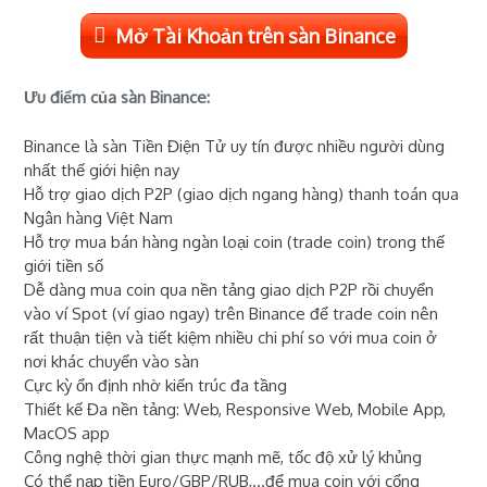
Mở Tài Khoản trên sàn Binance
Ưu điểm của sàn Binance:
Binance là sàn Tiền Điện Tử uy tín được nhiều người dùng
nhất thế giới hiện nay
Hỗ trợ giao dịch P2P (giao dịch ngang hàng) thanh toán qua
Ngân hàng Việt Nam
Hỗ trợ mua bán hàng ngàn loại coin (trade coin) trong thế
giới tiền số
Dễ dàng mua coin qua nền tảng giao dịch P2P rồi chuyển
vào ví Spot (ví giao ngay) trên Binance để trade coin nên
rất thuận tiện và tiết kiệm nhiều chi phí so với mua coin ở
nơi khác chuyển vào sàn
Cực kỳ ổn định nhờ kiến trúc đa tầng
Thiết kế Đa nền tảng: Web, Responsive Web, Mobile App,
MacOS app
Công nghệ thời gian thực mạnh mẽ, tốc độ xử lý khủng
Có thể nạp tiền Euro/GBP/RUB,...để mua coin với cổng