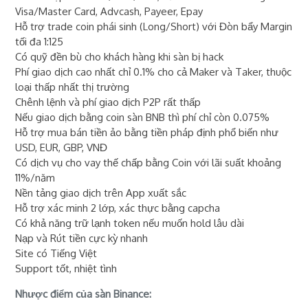
Visa/Master Card, Advcash, Payeer, Epay
Hỗ trợ trade coin phái sinh (Long/Short) với Đòn bẩy Margin
tối đa 1:125
Có quỹ đền bù cho khách hàng khi sàn bị hack
Phí giao dịch cao nhất chỉ 0.1% cho cả Maker và Taker, thuộc
loại thấp nhất thị trường
Chênh lệnh và phí giao dịch P2P rất thấp
Nếu giao dịch bằng coin sàn BNB thì phí chỉ còn 0.075%
Hỗ trợ mua bán tiền ảo bằng tiền pháp định phổ biến như
USD, EUR, GBP, VNĐ
Có dịch vụ cho vay thế chấp bằng Coin với lãi suất khoảng
11%/năm
Nền tảng giao dịch trên App xuất sắc
Hỗ trợ xác minh 2 lớp, xác thực bằng capcha
Có khả năng trữ lạnh token nếu muốn hold lâu dài
Nạp và Rút tiền cực kỳ nhanh
Site có Tiếng Việt
Support tốt, nhiệt tình
Nhược điểm của sàn Binance: