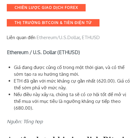
Categories
CHIẾN LƯỢC GIAO DỊCH FOREX
THỊ TRƯỜNG BITCOIN & TIỀN ĐIỆN TỬ
Liên quan đến
Ethereum/U.S.Dollar
,
ETHUSD
Ethereum / U.S. Dollar (ETHUSD)
Giá đang được củng cố trong một thời gian, và có thể
sớm tạo ra xu hướng tăng mới.
ETH đã gần với mức kháng cự gần nhất (620.00). Giá có
thể sớm phá vỡ mức này.
Nếu điều này xảy ra, chúng ta sẽ có cơ hội tốt để mở vị
thế mua với mục tiêu là ngưỡng kháng cự tiếp theo
(680.00).
Nguồn: Tổng hợp