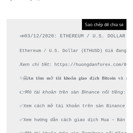
Sao chép để chia sẻ
📣03/12/2020: ETHEREUM / U.S. DOLLAR (
Ethereum / U.S. Dollar (ETHUSD) Giá đang đ
𝘟𝘦𝘮 𝘤𝘩𝘪 𝘵𝘪ế𝘵: https://huongdanforex.c
✨🤗𝐀𝐧 𝐭â𝐦 𝐦ở 𝐭à𝐢 𝐤𝐡𝐨ả𝐧 𝐠𝐢𝐚𝐨 𝐝ị𝐜𝐡 𝐁𝐢𝐭𝐜𝐨𝐢𝐧 𝐯à 𝐧𝐡
👉𝘔ở 𝘵à𝘪 𝘬𝘩𝘰ả𝘯 𝘵𝘳ê𝘯 𝘴à𝘯 𝘉𝘪𝘯𝘢𝘯𝘤𝘦 𝘯ổ
✅Xem cách mở tài khoản trên sàn Binance đư
✅Xem hướng dẫn cách giao dịch Mua – Bán ti