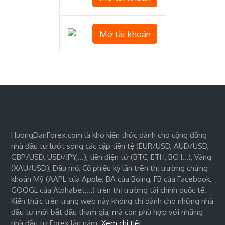
Mở tài khoản
HuongDanForex.com là kho kiến thức dành cho cộng đồng
nhà đầu tư lướt sóng các cặp tiền tệ (EUR/USD, AUD/USD,
GBP/USD, USD/JPY,…), tiền điện tử (BTC, ETH, BCH…), Vàng
(XAU/USD), Dầu mỏ, Cổ phiếu kỳ lân trên thị trường chứng
khoán Mỹ (AAPL của Apple, BA của Boing, FB của Facebook,
GOOGL của Alphabet,…) trên thị trường tài chính quốc tế.
Kiến thức trên trang web này không chỉ dành cho những nhà
đầu tư mới bắt đầu tham gia, mà còn phù hợp với những
nhà đầu tư Forex lâu năm.
Xem chi tiết