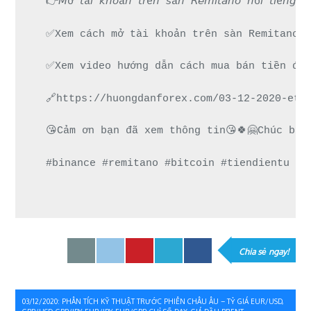
👉𝘔ở 𝘵à𝘪 𝘬𝘩𝘰ả𝘯 𝘵𝘳ê𝘯 𝘴à𝘯 𝘙𝘦𝘮𝘪𝘵𝘢𝘯𝘰 𝘯
✅Xem cách mở tài khoản trên sàn Remitano d
✅Xem video hướng dẫn cách mua bán tiền điệ
🔗https://huongdanforex.com/03-12-2020-eth
😘Cảm ơn bạn đã xem thông tin😘🍀🤗Chúc bạn
#binance #remitano #bitcoin #tiendientu #t
Chia sẻ ngay!
Điều
03/12/2020: PHÂN TÍCH KỸ THUẬT TRƯỚC PHIÊN CHÂU ÂU – TỶ GIÁ EUR/USD,