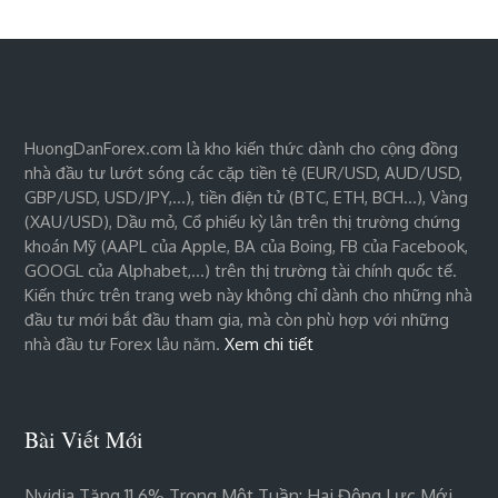
HuongDanForex.com là kho kiến thức dành cho cộng đồng
nhà đầu tư lướt sóng các cặp tiền tệ (EUR/USD, AUD/USD,
GBP/USD, USD/JPY,…), tiền điện tử (BTC, ETH, BCH…), Vàng
(XAU/USD), Dầu mỏ, Cổ phiếu kỳ lân trên thị trường chứng
khoán Mỹ (AAPL của Apple, BA của Boing, FB của Facebook,
GOOGL của Alphabet,…) trên thị trường tài chính quốc tế.
Kiến thức trên trang web này không chỉ dành cho những nhà
đầu tư mới bắt đầu tham gia, mà còn phù hợp với những
nhà đầu tư Forex lâu năm.
Xem chi tiết
Bài Viết Mới
Nvidia Tăng 11,6% Trong Một Tuần: Hai Động Lực Mới