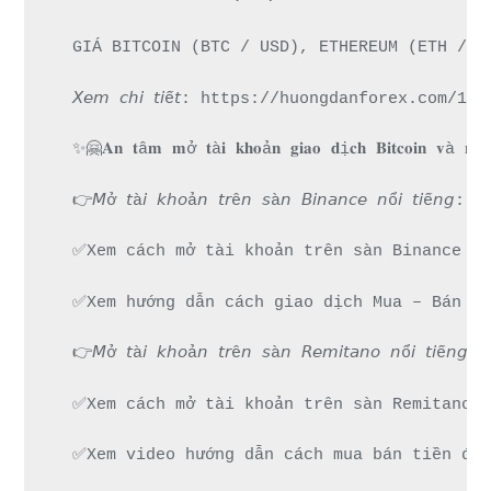
GIÁ BITCOIN (BTC / USD), ETHEREUM (ETH / U
𝘟𝘦𝘮 𝘤𝘩𝘪 𝘵𝘪ế𝘵: https://huongdanforex.
✨🤗𝐀𝐧 𝐭â𝐦 𝐦ở 𝐭à𝐢 𝐤𝐡𝐨ả𝐧 𝐠𝐢𝐚𝐨 𝐝ị𝐜𝐡 𝐁𝐢𝐭𝐜𝐨𝐢𝐧 𝐯à 𝐧𝐡
👉𝘔ở 𝘵à𝘪 𝘬𝘩𝘰ả𝘯 𝘵𝘳ê𝘯 𝘴à𝘯 𝘉𝘪𝘯𝘢𝘯𝘤𝘦 𝘯ổ
✅Xem cách mở tài khoản trên sàn Binance đư
✅Xem hướng dẫn cách giao dịch Mua – Bán ti
👉𝘔ở 𝘵à𝘪 𝘬𝘩𝘰ả𝘯 𝘵𝘳ê𝘯 𝘴à𝘯 𝘙𝘦𝘮𝘪𝘵𝘢𝘯𝘰 𝘯
✅Xem cách mở tài khoản trên sàn Remitano d
✅Xem video hướng dẫn cách mua bán tiền điệ