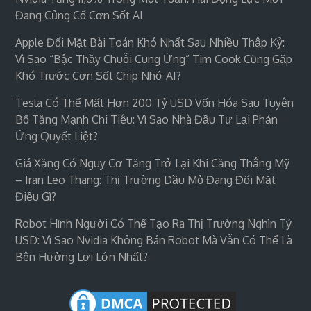
Đang Củng Cố Cơn Sốt AI
Apple Đối Mặt Bài Toán Khó Nhất Sau Nhiều Thập Kỷ:
Vì Sao “bậc Thầy Chuỗi Cung Ứng” Tim Cook Cũng Gặp
Khó Trước Cơn Sốt Chip Nhớ AI?
Tesla Có Thể Mất Hơn 200 Tỷ USD Vốn Hóa Sau Tuyên
Bố Tăng Mạnh Chi Tiêu: Vì Sao Nhà Đầu Tư Lại Phản
Ứng Quyết Liệt?
Giá Xăng Có Nguy Cơ Tăng Trở Lại Khi Căng Thẳng Mỹ
– Iran Leo Thang: Thị Trường Dầu Mỏ Đang Đối Mặt
Điều Gì?
Robot Hình Người Có Thể Tạo Ra Thị Trường Nghìn Tỷ
USD: Vì Sao Nvidia Không Bán Robot Mà Vẫn Có Thể Là
Bên Hưởng Lợi Lớn Nhất?