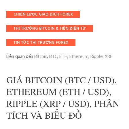
Categories
CHIẾN LƯỢC GIAO DỊCH FOREX
THỊ TRƯỜNG BITCOIN & TIỀN ĐIỆN TỬ
TIN TỨC THỊ TRƯỜNG FOREX
Liên quan đến
Bitcoin
,
BTC
,
ETH
,
Ethereum
,
Ripple
,
XRP
GIÁ BITCOIN (BTC / USD),
ETHEREUM (ETH / USD),
RIPPLE (XRP / USD), PHÂN
TÍCH VÀ BIỂU ĐỒ