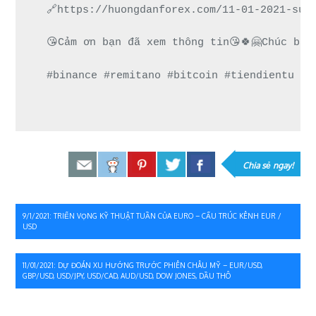
🔗https://huongdanforex.com/11-01-2021-su-
😘Cảm ơn bạn đã xem thông tin😘🍀🤗Chúc bạn
#binance #remitano #bitcoin #tiendientu #t
Chia sẻ ngay!
Điều
9/1/2021: TRIỂN VỌNG KỸ THUẬT TUẦN CỦA EURO – CẤU TRÚC KÊNH EUR /
USD
hướng
bài
11/01/2021: DỰ ĐOÁN XU HƯỚNG TRƯỚC PHIÊN CHÂU MỸ – EUR/USD,
GBP/USD, USD/JPY, USD/CAD, AUD/USD, DOW JONES, DẦU THÔ
viết