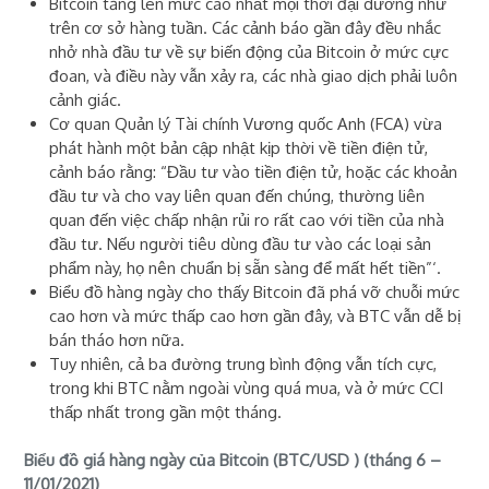
Bitcoin tăng lên mức cao nhất mọi thời đại dường như
trên cơ sở hàng tuần. Các cảnh báo gần đây đều nhắc
nhở nhà đầu tư về sự biến động của Bitcoin ở mức cực
đoan, và điều này vẫn xảy ra, các nhà giao dịch phải luôn
cảnh giác.
Cơ quan Quản lý Tài chính Vương quốc Anh (FCA) vừa
phát hành một bản cập nhật kịp thời về tiền điện tử,
cảnh báo rằng: “Đầu tư vào tiền điện tử, hoặc các khoản
đầu tư và cho vay liên quan đến chúng, thường liên
quan đến việc chấp nhận rủi ro rất cao với tiền của nhà
đầu tư. Nếu người tiêu dùng đầu tư vào các loại sản
phẩm này, họ nên chuẩn bị sẵn sàng để mất hết tiền”‘.
Biểu đồ hàng ngày cho thấy Bitcoin đã phá vỡ chuỗi mức
cao hơn và mức thấp cao hơn gần đây, và BTC vẫn dễ bị
bán tháo hơn nữa.
Tuy nhiên, cả ba đường trung bình động vẫn tích cực,
trong khi BTC nằm ngoài vùng quá mua, và ở mức CCI
thấp nhất trong gần một tháng.
Biểu đồ giá hàng ngày của Bitcoin (BTC/USD ) (tháng 6 –
11/01/2021)