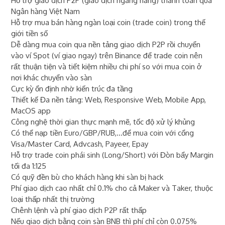
Hỗ trợ giao dịch P2P (giao dịch ngang hàng) thanh toán qua
Ngân hàng Việt Nam
Hỗ trợ mua bán hàng ngàn loại coin (trade coin) trong thế
giới tiền số
Dễ dàng mua coin qua nền tảng giao dịch P2P rồi chuyển
vào ví Spot (ví giao ngay) trên Binance để trade coin nên
rất thuận tiện và tiết kiệm nhiều chi phí so với mua coin ở
nơi khác chuyển vào sàn
Cực kỳ ổn định nhờ kiến trúc đa tầng
Thiết kế Đa nền tảng: Web, Responsive Web, Mobile App,
MacOS app
Công nghệ thời gian thực mạnh mẽ, tốc độ xử lý khủng
Có thể nạp tiền Euro/GBP/RUB,...để mua coin với cổng
Visa/Master Card, Advcash, Payeer, Epay
Hỗ trợ trade coin phái sinh (Long/Short) với Đòn bẩy Margin
tối đa 1:125
Có quỹ đền bù cho khách hàng khi sàn bị hack
Phí giao dịch cao nhất chỉ 0.1% cho cả Maker và Taker, thuộc
loại thấp nhất thị trường
Chênh lệnh và phí giao dịch P2P rất thấp
Nếu giao dịch bằng coin sàn BNB thì phí chỉ còn 0.075%