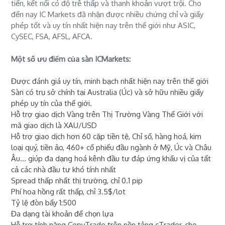
tiến, kết nối có độ trễ thấp và thanh khoản vượt trội. Cho
đến nay IC Markets đã nhận được nhiều chứng chỉ và giấy
phép tốt và uy tín nhất hiện nay trên thế giới như ASIC,
CySEC, FSA, AFSL, AFCA.
Một số ưu điểm của sàn ICMarkets:
Được đánh giá uy tín, minh bạch nhất hiện nay trên thế giới
Sàn có trụ sở chính tại Australia (Úc) và sở hữu nhiều giấy
phép uy tín của thế giới.
Hỗ trợ giao dịch Vàng trên Thị Trường Vàng Thế Giới với
mã giao dịch là XAU/USD
Hỗ trợ giao dịch hơn 60 cặp tiền tệ, Chỉ số, hàng hoá, kim
loại quý, tiền ảo, 460+ cổ phiếu đầu ngành ở Mỹ, Úc và Châu
Âu... giúp đa dạng hoá kênh đầu tư đáp ứng khẩu vị của tất
cả các nhà đầu tư khó tính nhất
Spread thấp nhất thị trường, chỉ 0.1 pip
Phí hoa hồng rất thấp, chỉ 3.5$/lot
Tỷ lệ đòn bẩy 1:500
Đa dạng tài khoản để chọn lựa
Hỗ trợ tính năng CopyTrade trên nền tảng cTrader, cho