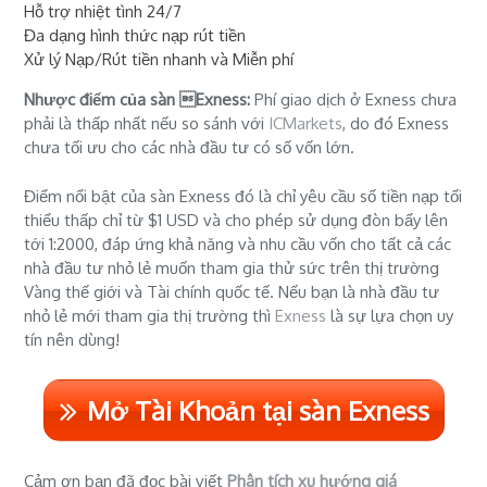
Hỗ trợ nhiệt tình 24/7
Đa dạng hình thức nạp rút tiền
Xử lý Nạp/Rút tiền nhanh và Miễn phí
Nhược điểm của sàn Exness:
Phí giao dịch ở Exness chưa
phải là thấp nhất nếu so sánh với
ICMarkets
, do đó Exness
chưa tối ưu cho các nhà đầu tư có số vốn lớn.
Điểm nổi bật của sàn Exness đó là chỉ yêu cầu số tiền nạp tối
thiểu thấp chỉ từ $1 USD và cho phép sử dụng đòn bẩy lên
tới 1:2000, đáp ứng khả năng và nhu cầu vốn cho tất cả các
nhà đầu tư nhỏ lẻ muốn tham gia thử sức trên thị trường
Vàng thế giới và Tài chính quốc tế. Nếu bạn là nhà đầu tư
nhỏ lẻ mới tham gia thị trường thì
Exness
là sự lựa chọn uy
tín nên dùng!
Mở Tài Khoản tại sàn Exness
Cảm ơn bạn đã đọc bài viết
Phân tích xu hướng giá