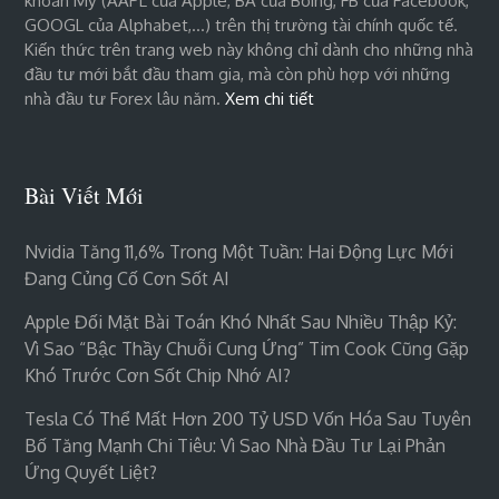
khoán Mỹ (AAPL của Apple, BA của Boing, FB của Facebook,
GOOGL của Alphabet,…) trên thị trường tài chính quốc tế.
Kiến thức trên trang web này không chỉ dành cho những nhà
đầu tư mới bắt đầu tham gia, mà còn phù hợp với những
nhà đầu tư Forex lâu năm.
Xem chi tiết
Bài Viết Mới
Nvidia Tăng 11,6% Trong Một Tuần: Hai Động Lực Mới
Đang Củng Cố Cơn Sốt AI
Apple Đối Mặt Bài Toán Khó Nhất Sau Nhiều Thập Kỷ:
Vì Sao “bậc Thầy Chuỗi Cung Ứng” Tim Cook Cũng Gặp
Khó Trước Cơn Sốt Chip Nhớ AI?
Tesla Có Thể Mất Hơn 200 Tỷ USD Vốn Hóa Sau Tuyên
Bố Tăng Mạnh Chi Tiêu: Vì Sao Nhà Đầu Tư Lại Phản
Ứng Quyết Liệt?