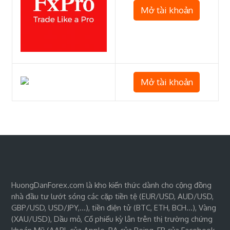
Mở tài khoản
Mở tài khoản
HuongDanForex.com là kho kiến thức dành cho cộng đồng
nhà đầu tư lướt sóng các cặp tiền tệ (EUR/USD, AUD/USD,
GBP/USD, USD/JPY,…), tiền điện tử (BTC, ETH, BCH…), Vàng
(XAU/USD), Dầu mỏ, Cổ phiếu kỳ lân trên thị trường chứng