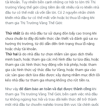
tài khoản. Tuy nhiên bên cạnh những cơ hội to lớn thì Thị
trường Vàng thế giới cũng tiềm ẩn rất nhiều rủi ro khiến nhà
đầu tư có thể mất cả vốn lẫn lời. Có 2 nguyên nhân chính
khiến nhà đầu tư có thể mất vốn hoặc bị thua lỗ nặng khi
tham gia Thị Trường Vàng Thế Giới:
Thứ nhất
là do nhà đầu tư sử dụng đòn bẩy cao trong khi
chưa chuẩn bị đầy đủ kiến thức cần thiết và đánh giá sai xu
hướng thị trường, từ đó dẫn đến tình trạng thua lỗ nặng
hoặc cháy tài khoản.
Thứ hai
là do nhà đầu tư chọn nhầm sàn giao dịch thiếu
minh bạch, hoặc tham gia các mô hình đầu tư lừa đảo, hoặc
tham gia các hình thức huy động vốn trái phép, hoặc tham
gia các hình thức uỷ thác đầu tư Vàng, hoặc tham gia vào
các sàn giao dịch lừa đảo được xây dựng nhằm mục đích lôi
kéo nhà đầu tư tham gia nhưng không cho rút tiền ra.
Như vậy
để đảm bảo an toàn và đạt được thành công
khi
tham gia Thị trường Vàng Thế Giới, bên cạnh việc nhà đầu
tư không ngừng học hỏi và trau dồi kiến thức để trở thành
một nhà đầu tư chuyên nghiệp trong lĩnh vực tài chính quốc