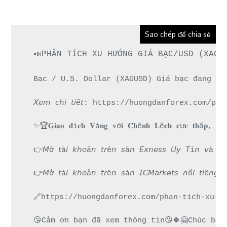
Sao chép để chia sẻ
📣PHÂN TÍCH XU HƯỚNG GIÁ BẠC/USD (XAGU
Bạc / U.S. Dollar (XAGUSD) Giá bạc đang ph
𝘟𝘦𝘮 𝘤𝘩𝘪 𝘵𝘪ế𝘵: https://huongdanforex.c
✨🏆𝐆𝐢𝐚𝐨 𝐝ị𝐜𝐡 𝐕à𝐧𝐠 𝐯ớ𝐢 𝐂𝐡ê𝐧𝐡 𝐋ệ𝐜𝐡 𝐜ự𝐜 𝐭𝐡ấ𝐩, 𝐓𝐡
👉𝘔ở 𝘵à𝘪 𝘬𝘩𝘰ả𝘯 𝘵𝘳ê𝘯 𝘴à𝘯 𝘌𝘹𝘯𝘦𝘴𝘴 𝘜
👉𝘔ở 𝘵à𝘪 𝘬𝘩𝘰ả𝘯 𝘵𝘳ê𝘯 𝘴à𝘯 𝘐𝘊𝘔𝘢𝘳𝘬𝘦𝘵𝘴 
🔗https://huongdanforex.com/phan-tich-xu-h
😘Cảm ơn bạn đã xem thông tin😘🍀🤗Chúc bạn