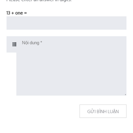
13 + one =