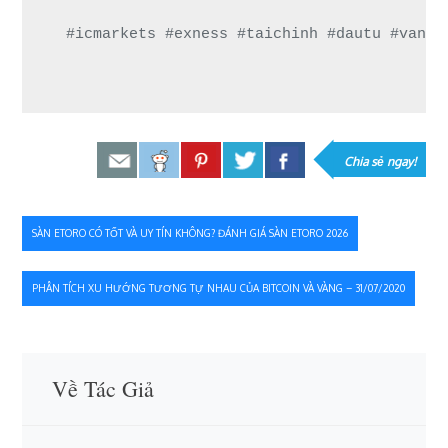
#icmarkets #exness #taichinh #dautu #vang 
Chia sẻ ngay!
Điều
SÀN ETORO CÓ TỐT VÀ UY TÍN KHÔNG? ĐÁNH GIÁ SÀN ETORO 2026
hướng
PHÂN TÍCH XU HƯỚNG TƯƠNG TỰ NHAU CỦA BITCOIN VÀ VÀNG – 31/07/2020
bài
viết
Về Tác Giả