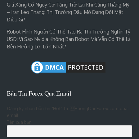
Giá Xăng Có Nguy Cơ Tăng Trở Lại Khi Căng Thẳng Mỹ
– Iran Leo Thang: Thị Trường Dầu Mỏ Đang Đối Mặt
Điều Gì?
Robot Hình Người Có Thể Tạo Ra Thị Trường Nghìn Tỷ
USD: Vì Sao Nvidia Không Bán Robot Mà Vẫn Có Thể Là
Bên Hưởng Lợi Lớn Nhất?
Bản Tin Forex Qua Email
Đăng ký nhận bản tin "Hot" từ HuongDanForex.com qua
email
Tên của bạn