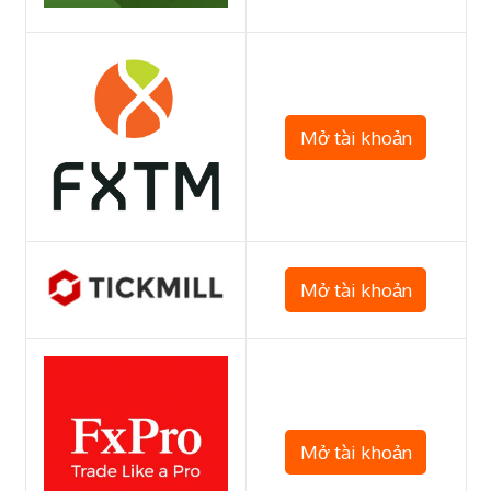
Mở tài khoản
Mở tài khoản
Mở tài khoản