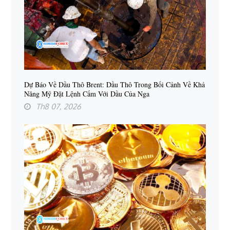
Dự Báo Về Dầu Thô Brent: Dầu Thô Trong Bối Cảnh Về Khả
Năng Mỹ Đặt Lệnh Cấm Với Dầu Của Nga
Th8 07, 2026