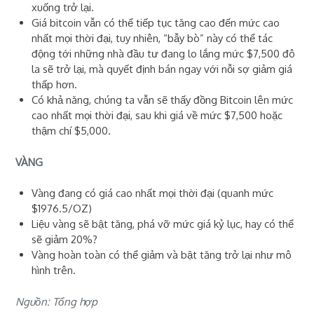
xuống trở lại.
Giá bitcoin vẫn có thể tiếp tục tăng cao đến mức cao
nhất mọi thời đại, tuy nhiên, “bẫy bò” này có thể tác
động tới những nhà đầu tư đang lo lắng mức $7,500 đô
la sẽ trở lại, mà quyết định bán ngay với nỗi sợ giảm giá
thấp hơn.
Có khả năng, chúng ta vẫn sẽ thấy đồng Bitcoin lên mức
cao nhất mọi thời đại, sau khi giá về mức $7,500 hoặc
thậm chí $5,000.
VÀNG
Vàng đang có giá cao nhất mọi thời đại (quanh mức
$1976.5/OZ)
Liệu vàng sẽ bật tăng, phá vỡ mức giá kỷ lục, hay có thể
sẽ giảm 20%?
Vàng hoàn toàn có thể giảm và bật tăng trở lại như mô
hình trên.
Nguồn: Tổng hợp