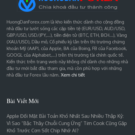
HuongDanForex.com là kho kiến thức dành cho cộng đồng
nhà đầu tư lướt sóng các cặp tiền tệ (EUR/USD, AUD/USD,
GBP/USD, USD/JPY,…), tiền điện tử (BTC, ETH, BCH…), Vàng
(XAU/USD), Dầu mỏ, Cổ phiếu kỳ lân trên thị trường chứng
khoán Mỹ (AAPL của Apple, BA của Boing, FB của Facebook,
GOOGL của Alphabet,…) trên thị trường tài chính quốc tế.
Kiến thức trên trang web này không chỉ dành cho những nhà
đầu tư mới bắt đầu tham gia, mà còn phù hợp với những
nhà đầu tư Forex lâu năm.
Xem chi tiết
Bài Viết Mới
Apple Đối Mặt Bài Toán Khó Nhất Sau Nhiều Thập Kỷ:
Vì Sao “bậc Thầy Chuỗi Cung Ứng” Tim Cook Cũng Gặp
Khó Trước Cơn Sốt Chip Nhớ AI?