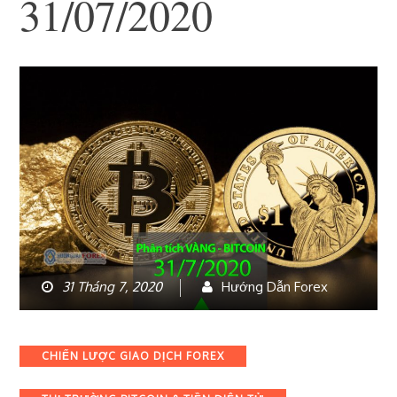
31/07/2020
31 Tháng 7, 2020
Hướng Dẫn Forex
Categories
CHIẾN LƯỢC GIAO DỊCH FOREX