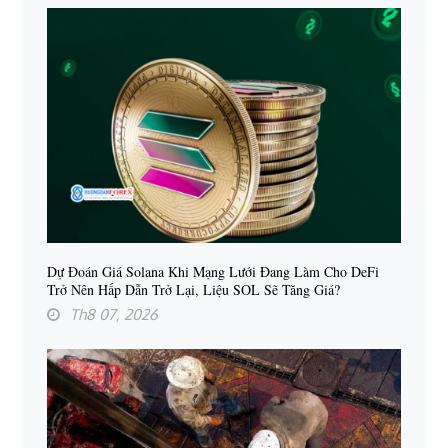
Dự Đoán Giá Solana Khi Mạng Lưới Đang Làm Cho DeFi
Trở Nên Hấp Dẫn Trở Lại, Liệu SOL Sẽ Tăng Giá?
Th8 07, 2026