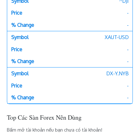
^DJI
-
-
XAUT-USD
-
-
DX-Y.NYB
-
-
Top Các Sàn Forex Nên Dùng
Bấm mở tài khoản nếu bạn chưa có tài khoản!