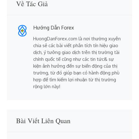
Về Tác Giả
Hướng Dẫn Forex
HuongDanForex.com là nơi thường xuyên
chia sẻ các bài viết phân tích tín hiệu giao
dịch, ý tưởng giao dịch trên thị trường tài
chính quốc tế cũng như các tin tức& sự
kiện ảnh hưởng đến sự biến động của thị
trường, từ đó giúp bạn có hành động phù
hợp để tìm kiếm lợi nhuận từ thị trường
rộng lớn này!
Bài Viết Liên Quan