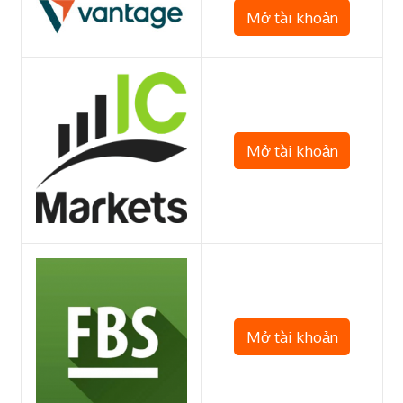
Mở tài khoản
Mở tài khoản
Mở tài khoản