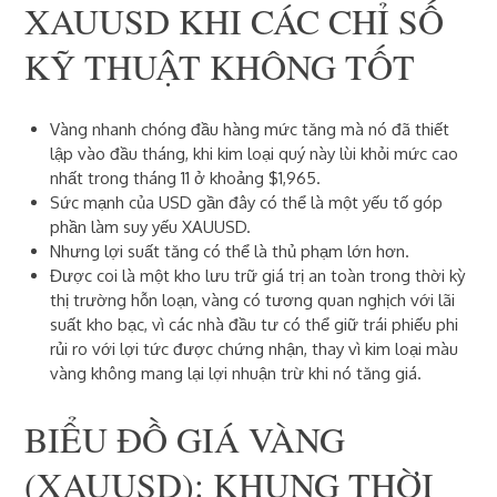
XAUUSD KHI CÁC CHỈ SỐ
KỸ THUẬT KHÔNG TỐT
Vàng nhanh chóng đầu hàng mức tăng mà nó đã thiết
lập vào đầu tháng, khi kim loại quý này lùi khỏi mức cao
nhất trong tháng 11 ở khoảng $1,965.
Sức mạnh của USD gần đây có thể là một yếu tố góp
phần làm suy yếu XAUUSD.
Nhưng lợi suất tăng có thể là thủ phạm lớn hơn.
Được coi là một kho lưu trữ giá trị an toàn trong thời kỳ
thị trường hỗn loạn, vàng có tương quan nghịch với lãi
suất kho bạc, vì các nhà đầu tư có thể giữ trái phiếu phi
rủi ro với lợi tức được chứng nhận, thay vì kim loại màu
vàng không mang lại lợi nhuận trừ khi nó tăng giá.
BIỂU ĐỒ GIÁ VÀNG
(XAUUSD): KHUNG THỜI