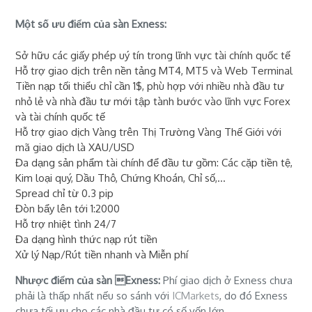
Một số ưu điểm của sàn Exness:
Sở hữu các giấy phép uý tín trong lĩnh vực tài chính quốc tế
Hỗ trợ giao dịch trên nền tảng MT4, MT5 và Web Terminal
Tiền nạp tối thiểu chỉ cần 1$, phù hợp với nhiều nhà đầu tư
nhỏ lẻ và nhà đầu tư mới tập tành bước vào lĩnh vực Forex
và tài chính quốc tế
Hỗ trợ giao dịch Vàng trên Thị Trường Vàng Thế Giới với
mã giao dịch là XAU/USD
Đa dạng sản phẩm tài chính để đầu tư gồm: Các cặp tiền tệ,
Kim loại quý, Dầu Thô, Chứng Khoán, Chỉ số,...
Spread chỉ từ 0.3 pip
Đòn bẩy lên tới 1:2000
Hỗ trợ nhiệt tình 24/7
Đa dạng hình thức nạp rút tiền
Xử lý Nạp/Rút tiền nhanh và Miễn phí
Nhược điểm của sàn Exness:
Phí giao dịch ở Exness chưa
phải là thấp nhất nếu so sánh với
ICMarkets
, do đó Exness
chưa tối ưu cho các nhà đầu tư có số vốn lớn.