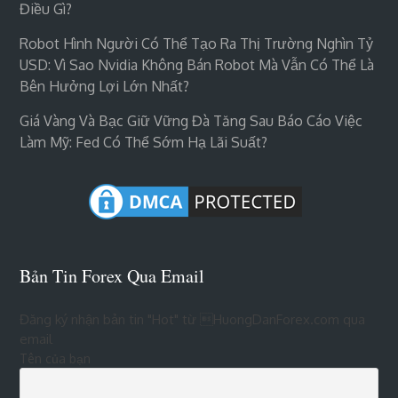
Điều Gì?
Robot Hình Người Có Thể Tạo Ra Thị Trường Nghìn Tỷ
USD: Vì Sao Nvidia Không Bán Robot Mà Vẫn Có Thể Là
Bên Hưởng Lợi Lớn Nhất?
Giá Vàng Và Bạc Giữ Vững Đà Tăng Sau Báo Cáo Việc
Làm Mỹ: Fed Có Thể Sớm Hạ Lãi Suất?
Bản Tin Forex Qua Email
Đăng ký nhận bản tin "Hot" từ HuongDanForex.com qua
email
Tên của bạn