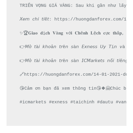
TRIỂN VỌNG GIÁ VÀNG: Sau khi gần như lấy l
𝘟𝘦𝘮 𝘤𝘩𝘪 𝘵𝘪ế𝘵: https://huongdanforex.
✨🏆𝐆𝐢𝐚𝐨 𝐝ị𝐜𝐡 𝐕à𝐧𝐠 𝐯ớ𝐢 𝐂𝐡ê𝐧𝐡 𝐋ệ𝐜𝐡 𝐜ự𝐜 𝐭𝐡ấ𝐩, 𝐓𝐡
👉𝘔ở 𝘵à𝘪 𝘬𝘩𝘰ả𝘯 𝘵𝘳ê𝘯 𝘴à𝘯 𝘌𝘹𝘯𝘦𝘴𝘴 𝘜
👉𝘔ở 𝘵à𝘪 𝘬𝘩𝘰ả𝘯 𝘵𝘳ê𝘯 𝘴à𝘯 𝘐𝘊𝘔𝘢𝘳𝘬𝘦𝘵𝘴 
🔗https://huongdanforex.com/14-01-2021-du-
😘Cảm ơn bạn đã xem thông tin😘🍀🤗Chúc bạn
#icmarkets #exness #taichinh #dautu #vang 