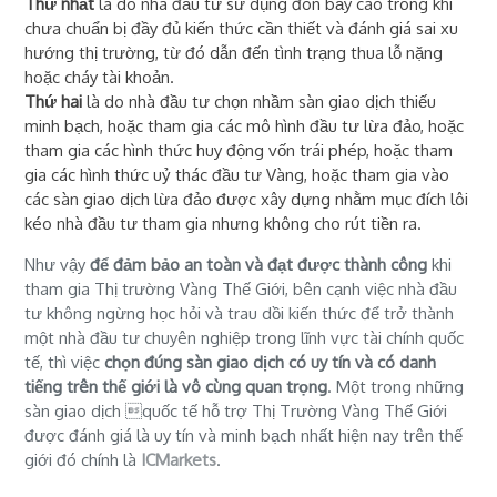
Thứ nhất
là do nhà đầu tư sử dụng đòn bẩy cao trong khi
chưa chuẩn bị đầy đủ kiến thức cần thiết và đánh giá sai xu
hướng thị trường, từ đó dẫn đến tình trạng thua lỗ nặng
hoặc cháy tài khoản.
Thứ hai
là do nhà đầu tư chọn nhầm sàn giao dịch thiếu
minh bạch, hoặc tham gia các mô hình đầu tư lừa đảo, hoặc
tham gia các hình thức huy động vốn trái phép, hoặc tham
gia các hình thức uỷ thác đầu tư Vàng, hoặc tham gia vào
các sàn giao dịch lừa đảo được xây dựng nhằm mục đích lôi
kéo nhà đầu tư tham gia nhưng không cho rút tiền ra.
Như vậy
để đảm bảo an toàn và đạt được thành công
khi
tham gia Thị trường Vàng Thế Giới, bên cạnh việc nhà đầu
tư không ngừng học hỏi và trau dồi kiến thức để trở thành
một nhà đầu tư chuyên nghiệp trong lĩnh vực tài chính quốc
tế, thì việc
chọn đúng sàn giao dịch có uy tín và có danh
tiếng trên thế giới là vô cùng quan trọng
. Một trong những
sàn giao dịch quốc tế hỗ trợ Thị Trường Vàng Thế Giới
được đánh giá là uy tín và minh bạch nhất hiện nay trên thế
giới đó chính là
ICMarkets
.