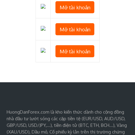
Mở tài khoản
Mở tài khoản
Mở tài khoản
HuongDanForex.com là kho kiến thức dành cho cộng đồng
nhà đầu tư lướt sóng các cặp tiền tệ (EUR/USD, AUD/USD,
GBP/USD, USD/JPY,…), tiền điện tử (BTC, ETH, BCH…), Vàng
(XAU/USD), Dầu mỏ, Cổ phiếu kỳ lân trên thị trường chứng