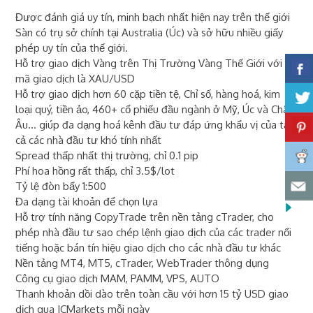
Được đánh giá uy tín, minh bạch nhất hiện nay trên thế giới
Sàn có trụ sở chính tại Australia (Úc) và sở hữu nhiều giấy
phép uy tín của thế giới.
Hỗ trợ giao dịch Vàng trên Thị Trường Vàng Thế Giới với
mã giao dịch là XAU/USD
Hỗ trợ giao dịch hơn 60 cặp tiền tệ, Chỉ số, hàng hoá, kim
loại quý, tiền ảo, 460+ cổ phiếu đầu ngành ở Mỹ, Úc và Châu
Âu... giúp đa dạng hoá kênh đầu tư đáp ứng khẩu vị của tất
cả các nhà đầu tư khó tính nhất
Spread thấp nhất thị trường, chỉ 0.1 pip
Phí hoa hồng rất thấp, chỉ 3.5$/lot
Tỷ lệ đòn bẩy 1:500
Đa dạng tài khoản để chọn lựa
Hỗ trợ tính năng CopyTrade trên nền tảng cTrader, cho
phép nhà đầu tư sao chép lệnh giao dịch của các trader nổi
tiếng hoặc bán tín hiệu giao dịch cho các nhà đầu tư khác
Nền tảng MT4, MT5, cTrader, WebTrader thông dụng
Công cụ giao dịch MAM, PAMM, VPS, AUTO
Thanh khoản dồi dào trên toàn cầu với hơn 15 tỷ USD giao
dịch qua ICMarkets mỗi ngày