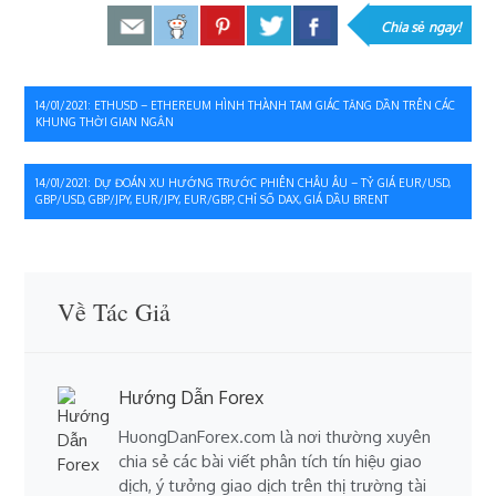
Chia sẻ ngay!
Điều
14/01/2021: ETHUSD – ETHEREUM HÌNH THÀNH TAM GIÁC TĂNG DẦN TRÊN CÁC
KHUNG THỜI GIAN NGẮN
hướng
bài
14/01/2021: DỰ ĐOÁN XU HƯỚNG TRƯỚC PHIÊN CHÂU ÂU – TỶ GIÁ EUR/USD,
GBP/USD, GBP/JPY, EUR/JPY, EUR/GBP, CHỈ SỐ DAX, GIÁ DẦU BRENT
viết
Về Tác Giả
Hướng Dẫn Forex
HuongDanForex.com là nơi thường xuyên
chia sẻ các bài viết phân tích tín hiệu giao
dịch, ý tưởng giao dịch trên thị trường tài