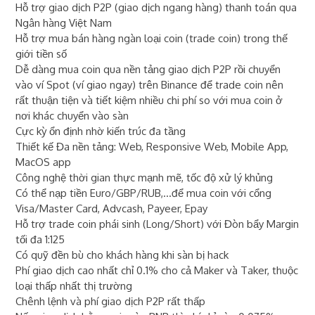
Hỗ trợ giao dịch P2P (giao dịch ngang hàng) thanh toán qua
Ngân hàng Việt Nam
Hỗ trợ mua bán hàng ngàn loại coin (trade coin) trong thế
giới tiền số
Dễ dàng mua coin qua nền tảng giao dịch P2P rồi chuyển
vào ví Spot (ví giao ngay) trên Binance để trade coin nên
rất thuận tiện và tiết kiệm nhiều chi phí so với mua coin ở
nơi khác chuyển vào sàn
Cực kỳ ổn định nhờ kiến trúc đa tầng
Thiết kế Đa nền tảng: Web, Responsive Web, Mobile App,
MacOS app
Công nghệ thời gian thực mạnh mẽ, tốc độ xử lý khủng
Có thể nạp tiền Euro/GBP/RUB,...để mua coin với cổng
Visa/Master Card, Advcash, Payeer, Epay
Hỗ trợ trade coin phái sinh (Long/Short) với Đòn bẩy Margin
tối đa 1:125
Có quỹ đền bù cho khách hàng khi sàn bị hack
Phí giao dịch cao nhất chỉ 0.1% cho cả Maker và Taker, thuộc
loại thấp nhất thị trường
Chênh lệnh và phí giao dịch P2P rất thấp