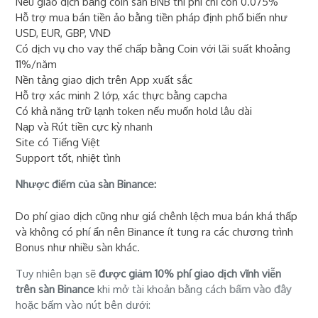
Nếu giao dịch bằng coin sàn BNB thì phí chỉ còn 0.075%
Hỗ trợ mua bán tiền ảo bằng tiền pháp định phổ biến như
USD, EUR, GBP, VNĐ
Có dịch vụ cho vay thế chấp bằng Coin với lãi suất khoảng
11%/năm
Nền tảng giao dịch trên App xuất sắc
Hỗ trợ xác minh 2 lớp, xác thực bằng capcha
Có khả năng trữ lạnh token nếu muốn hold lâu dài
Nạp và Rút tiền cực kỳ nhanh
Site có Tiếng Việt
Support tốt, nhiệt tình
Nhược điểm của sàn Binance:
Do phí giao dịch cũng như giá chênh lệch mua bán khá thấp
và không có phí ẩn nên Binance ít tung ra các chương trình
Bonus như nhiều sàn khác.
Tuy nhiên bạn sẽ
được giảm 10% phí giao dịch vĩnh viễn
trên sàn Binance
khi mở tài khoản bằng cách
bấm vào đây
hoặc bấm vào nút bên dưới: