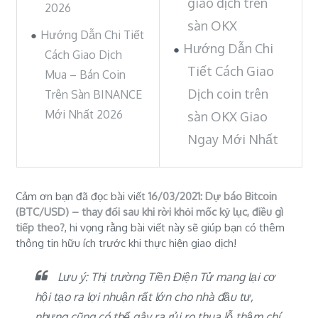
giao dịch trên
2026
sàn OKX
Hướng Dẫn Chi Tiết
Hướng Dẫn Chi
Cách Giao Dịch
Tiết Cách Giao
Mua – Bán Coin
Dịch coin trên
Trên Sàn BINANCE
Mới Nhất 2026
sàn OKX Giao
Ngay Mới Nhất
Cảm ơn bạn đã đọc bài viết
16/03/2021: Dự báo Bitcoin
(BTC/USD) – thay đổi sau khi rời khỏi mốc kỷ lục, điều gì
tiếp theo?
, hi vọng rằng bài viết này sẽ giúp bạn có thêm
thông tin hữu ích trước khi thực hiện giao dịch!
Lưu ý: Thị trường Tiền Điện Tử mang lại cơ
hội tạo ra lợi nhuận rất lớn cho nhà đầu tư,
nhưng cũng có thể gây ra rủi ro thua lỗ thậm chí