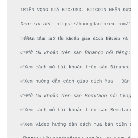
TRIỂN VỌNG GIÁ BTC/USD: BITCOIN NHẬN ĐƯỢC 
𝘟𝘦𝘮 𝘤𝘩𝘪 𝘵𝘪ế𝘵: https://huongdanforex.
✨🤗𝐀𝐧 𝐭â𝐦 𝐦ở 𝐭à𝐢 𝐤𝐡𝐨ả𝐧 𝐠𝐢𝐚𝐨 𝐝ị𝐜𝐡 𝐁𝐢𝐭𝐜𝐨𝐢𝐧 𝐯à 𝐧𝐡
👉𝘔ở 𝘵à𝘪 𝘬𝘩𝘰ả𝘯 𝘵𝘳ê𝘯 𝘴à𝘯 𝘉𝘪𝘯𝘢𝘯𝘤𝘦 𝘯ổ
✅Xem cách mở tài khoản trên sàn Binance đư
✅Xem hướng dẫn cách giao dịch Mua – Bán ti
👉𝘔ở 𝘵à𝘪 𝘬𝘩𝘰ả𝘯 𝘵𝘳ê𝘯 𝘴à𝘯 𝘙𝘦𝘮𝘪𝘵𝘢𝘯𝘰 𝘯
✅Xem cách mở tài khoản trên sàn Remitano d
✅Xem video hướng dẫn cách mua bán tiền điệ