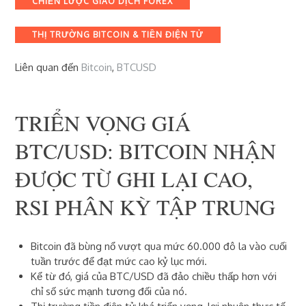
CHIẾN LƯỢC GIAO DỊCH FOREX
THỊ TRƯỜNG BITCOIN & TIỀN ĐIỆN TỬ
Liên quan đến
Bitcoin
,
BTCUSD
TRIỂN VỌNG GIÁ
BTC/USD: BITCOIN NHẬN
ĐƯỢC TỪ GHI LẠI CAO,
RSI PHÂN KỲ TẬP TRUNG
Bitcoin đã bùng nổ vượt qua mức 60.000 đô la vào cuối
tuần trước để đạt mức cao kỷ lục mới.
Kể từ đó, giá của BTC/USD đã đảo chiều thấp hơn với
chỉ số sức mạnh tương đối của nó.