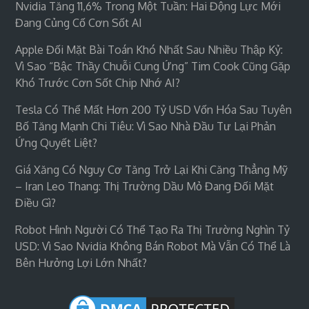
Nvidia Tăng 11,6% Trong Một Tuần: Hai Động Lực Mới
Đang Củng Cố Cơn Sốt AI
Apple Đối Mặt Bài Toán Khó Nhất Sau Nhiều Thập Kỷ:
Vì Sao “bậc Thầy Chuỗi Cung Ứng” Tim Cook Cũng Gặp
Khó Trước Cơn Sốt Chip Nhớ AI?
Tesla Có Thể Mất Hơn 200 Tỷ USD Vốn Hóa Sau Tuyên
Bố Tăng Mạnh Chi Tiêu: Vì Sao Nhà Đầu Tư Lại Phản
Ứng Quyết Liệt?
Giá Xăng Có Nguy Cơ Tăng Trở Lại Khi Căng Thẳng Mỹ
– Iran Leo Thang: Thị Trường Dầu Mỏ Đang Đối Mặt
Điều Gì?
Robot Hình Người Có Thể Tạo Ra Thị Trường Nghìn Tỷ
USD: Vì Sao Nvidia Không Bán Robot Mà Vẫn Có Thể Là
Bên Hưởng Lợi Lớn Nhất?