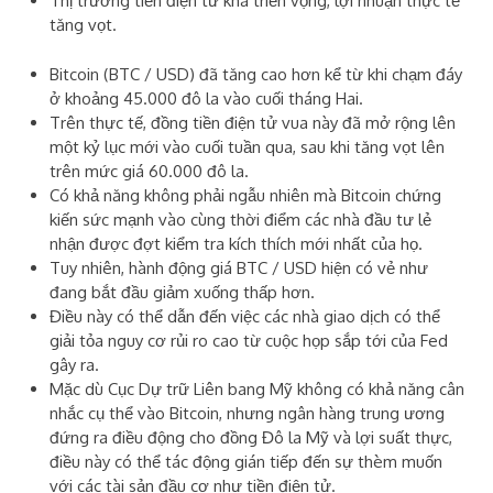
Thị trường tiền điện tử khá triển vọng, lợi nhuận thực tế
tăng vọt.
Bitcoin (BTC / USD) đã tăng cao hơn kể từ khi chạm đáy
ở khoảng 45.000 đô la vào cuối tháng Hai.
Trên thực tế, đồng tiền điện tử vua này đã mở rộng lên
một kỷ lục mới vào cuối tuần qua, sau khi tăng vọt lên
trên mức giá 60.000 đô la.
Có khả năng không phải ngẫu nhiên mà Bitcoin chứng
kiến ​​sức mạnh vào cùng thời điểm các nhà đầu tư lẻ
nhận được đợt
kiểm tra kích thích
mới nhất của họ
.
Tuy nhiên, hành động giá BTC / USD hiện có vẻ như
đang bắt đầu giảm xuống thấp hơn.
Điều này có thể dẫn đến việc các nhà giao dịch có thể
giải tỏa nguy cơ rủi ro cao từ cuộc họp sắp tới của Fed
gây ra.
Mặc dù
Cục Dự trữ Liên bang Mỹ
không có khả năng cân
nhắc cụ thể vào Bitcoin, nhưng ngân hàng trung ương
đứng ra điều động cho đồng Đô la Mỹ và lợi suất thực,
điều này có thể tác động gián tiếp đến sự thèm muốn
với các tài sản đầu cơ như tiền điện tử.