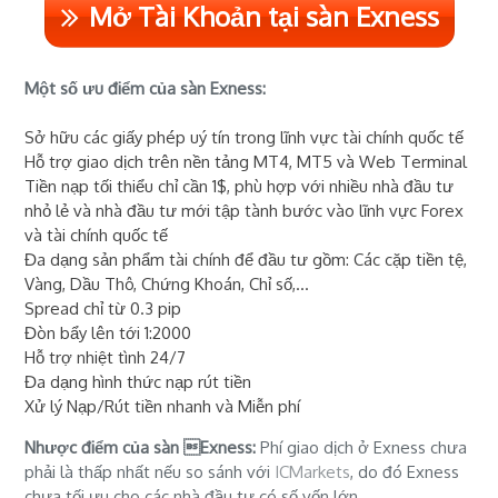
Mở Tài Khoản tại sàn Exness
Một số ưu điểm của sàn Exness:
Sở hữu các giấy phép uý tín trong lĩnh vực tài chính quốc tế
Hỗ trợ giao dịch trên nền tảng MT4, MT5 và Web Terminal
Tiền nạp tối thiểu chỉ cần 1$, phù hợp với nhiều nhà đầu tư
nhỏ lẻ và nhà đầu tư mới tập tành bước vào lĩnh vực Forex
và tài chính quốc tế
Đa dạng sản phẩm tài chính để đầu tư gồm: Các cặp tiền tệ,
Vàng, Dầu Thô, Chứng Khoán, Chỉ số,...
Spread chỉ từ 0.3 pip
Đòn bẩy lên tới 1:2000
Hỗ trợ nhiệt tình 24/7
Đa dạng hình thức nạp rút tiền
Xử lý Nạp/Rút tiền nhanh và Miễn phí
Nhược điểm của sàn Exness:
Phí giao dịch ở Exness chưa
phải là thấp nhất nếu so sánh với
ICMarkets
, do đó Exness
chưa tối ưu cho các nhà đầu tư có số vốn lớn.