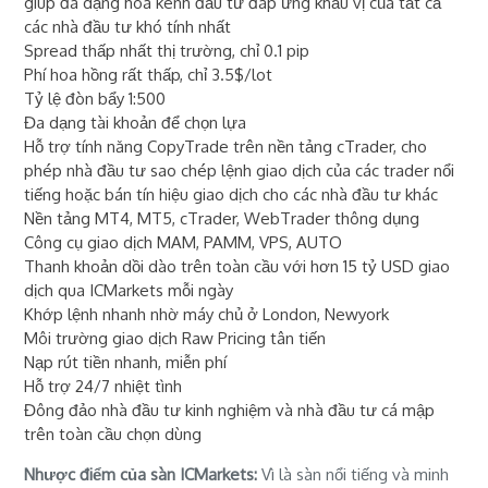
giúp đa dạng hoá kênh đầu tư đáp ứng khẩu vị của tất cả
các nhà đầu tư khó tính nhất
Spread thấp nhất thị trường, chỉ 0.1 pip
Phí hoa hồng rất thấp, chỉ 3.5$/lot
Tỷ lệ đòn bẩy 1:500
Đa dạng tài khoản để chọn lựa
Hỗ trợ tính năng CopyTrade trên nền tảng cTrader, cho
phép nhà đầu tư sao chép lệnh giao dịch của các trader nổi
tiếng hoặc bán tín hiệu giao dịch cho các nhà đầu tư khác
Nền tảng MT4, MT5, cTrader, WebTrader thông dụng
Công cụ giao dịch MAM, PAMM, VPS, AUTO
Thanh khoản dồi dào trên toàn cầu với hơn 15 tỷ USD giao
dịch qua ICMarkets mỗi ngày
Khớp lệnh nhanh nhờ máy chủ ở London, Newyork
Môi trường giao dịch Raw Pricing tân tiến
Nạp rút tiền nhanh, miễn phí
Hỗ trợ 24/7 nhiệt tình
Đông đảo nhà đầu tư kinh nghiệm và nhà đầu tư cá mập
trên toàn cầu chọn dùng
Nhược điểm của sàn ICMarkets:
Vì là sàn nổi tiếng và minh