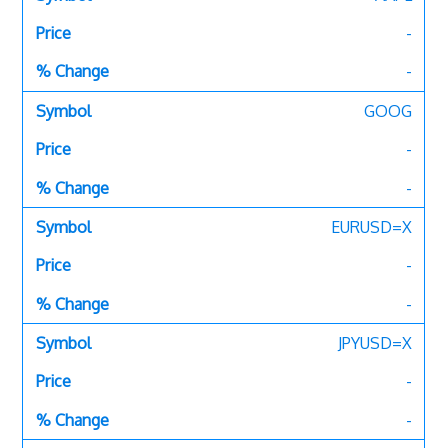
-
-
GOOG
-
-
EURUSD=X
-
-
JPYUSD=X
-
-