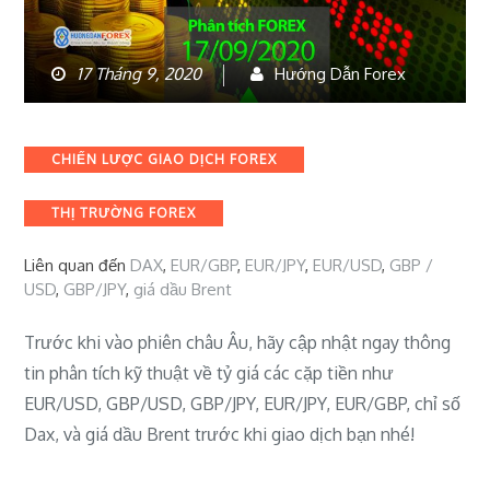
17 Tháng 9, 2020
Hướng Dẫn Forex
Categories
CHIẾN LƯỢC GIAO DỊCH FOREX
THỊ TRƯỜNG FOREX
Liên quan đến
DAX
,
EUR/GBP
,
EUR/JPY
,
EUR/USD
,
GBP /
USD
,
GBP/JPY
,
giá dầu Brent
Trước khi vào phiên châu Âu, hãy cập nhật ngay thông
tin phân tích kỹ thuật về tỷ giá các cặp tiền như
EUR/USD, GBP/USD, GBP/JPY, EUR/JPY, EUR/GBP, chỉ số
Dax, và giá dầu Brent trước khi giao dịch bạn nhé!