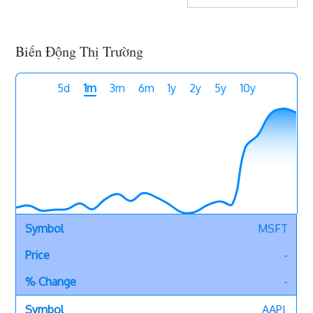
Biến Động Thị Trường
5d
1m
3m
6m
1y
2y
5y
10y
MSFT
-
-
AAPL