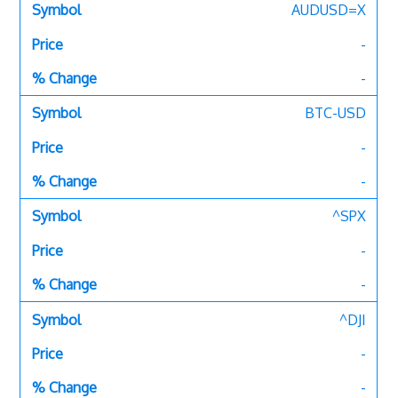
AUDUSD=X
-
-
BTC-USD
-
-
^SPX
-
-
^DJI
-
-