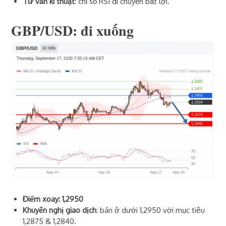
Tư vấn kĩ thuật
: chỉ số RSI di chuyển bất lợi.
GBP/USD: đi xuống
Điểm xoay: 1,2950
Khuyến nghị giao dịch
: bán ở dưới 1,2950 với mục tiêu
1,2875 & 1,2840.