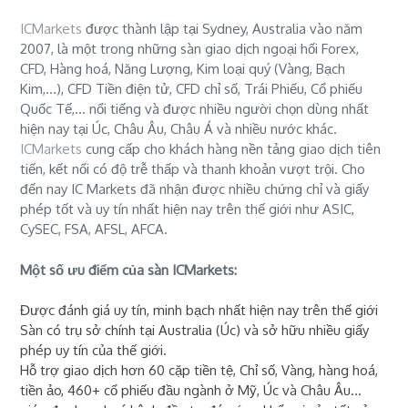
ICMarkets
được thành lập tại Sydney, Australia vào năm
2007, là một trong những sàn giao dịch ngoại hối Forex,
CFD, Hàng hoá, Năng Lượng, Kim loại quý (Vàng, Bạch
Kim,...), CFD Tiền điện tử, CFD chỉ số, Trái Phiếu, Cổ phiếu
Quốc Tế,... nổi tiếng và được nhiều người chọn dùng nhất
hiện nay tại Úc, Châu Âu, Châu Á và nhiều nước khác.
ICMarkets
cung cấp cho khách hàng nền tảng giao dịch tiên
tiến, kết nối có độ trễ thấp và thanh khoản vượt trội. Cho
đến nay IC Markets đã nhận được nhiều chứng chỉ và giấy
phép tốt và uy tín nhất hiện nay trên thế giới như ASIC,
CySEC, FSA, AFSL, AFCA.
Một số ưu điểm của sàn ICMarkets:
Được đánh giá uy tín, minh bạch nhất hiện nay trên thế giới
Sàn có trụ sở chính tại Australia (Úc) và sở hữu nhiều giấy
phép uy tín của thế giới.
Hỗ trợ giao dịch hơn 60 cặp tiền tệ, Chỉ số, Vàng, hàng hoá,
tiền ảo, 460+ cổ phiếu đầu ngành ở Mỹ, Úc và Châu Âu...