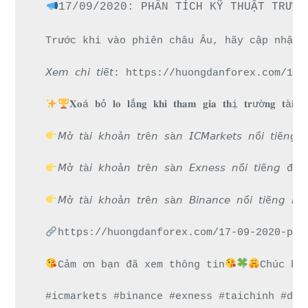
17/09/2020: PHÂN TÍCH KỸ THUẬT TRƯỚC
Trước khi vào phiên châu Âu, hãy cập nhật 
𝘟𝘦𝘮 𝘤𝘩𝘪 𝘵𝘪ế𝘵: https://huongdanforex.
𝐗𝐨á 𝐛ỏ 𝐥𝐨 𝐥ắ𝐧𝐠 𝐤𝐡𝐢 𝐭𝐡𝐚𝐦 𝐠𝐢𝐚 𝐭𝐡ị 𝐭𝐫ườ𝐧𝐠 𝐭à
𝘔ở 𝘵à𝘪 𝘬𝘩𝘰ả𝘯 𝘵𝘳ê𝘯 𝘴à𝘯 𝘐𝘊𝘔𝘢𝘳𝘬𝘦𝘵𝘴 
𝘔ở 𝘵à𝘪 𝘬𝘩𝘰ả𝘯 𝘵𝘳ê𝘯 𝘴à𝘯 𝘌𝘹𝘯𝘦𝘴𝘴 𝘯ổ𝘪 
𝘔ở 𝘵à𝘪 𝘬𝘩𝘰ả𝘯 𝘵𝘳ê𝘯 𝘴à𝘯 𝘉𝘪𝘯𝘢𝘯𝘤𝘦 𝘯ổ𝘪 𝘵
https://huongdanforex.com/17-09-2020-pha
Cảm ơn bạn đã xem thông tin
Chúc bạ
#icmarkets #binance #exness #taichinh #dau