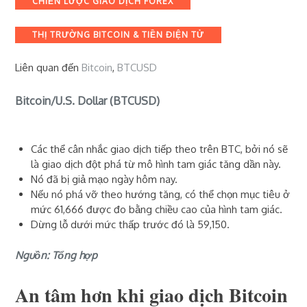
CHIẾN LƯỢC GIAO DỊCH FOREX
THỊ TRƯỜNG BITCOIN & TIỀN ĐIỆN TỬ
Liên quan đến
Bitcoin
,
BTCUSD
Bitcoin/U.S. Dollar (BTCUSD)
Các thể cân nhắc giao dịch tiếp theo trên
BTC, bởi nó
sẽ
là giao dịch đột phá từ mô hình
tam giác tăng dần
này.
Nó đã bị giả mạo ngày hôm nay.
Nếu nó phá vỡ theo hướng tăng, có thể chọn mục tiêu ở
mức 61,666 được đo bằng chiều cao của hình tam giác.
Dừng lỗ dưới mức thấp trước đó là 59,150.
Nguồn: Tổng hợp
An tâm hơn khi giao dịch Bitcoin