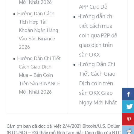
Mới Nhất 2026
APP Cực Dễ
Hướng Dẫn Cách
Hướng dẫn chi
Tích Hợp Tài
tiết cách mua
Khoản Ngân Hàng
coin qua P2P để
Vào Sàn Binance
giao dịch trên
2026
sàn OKX
Hướng Dẫn Chi Tiết
Hướng Dẫn Chi
Cách Giao Dịch
Tiết Cách Giao
Mua – Bán Coin
Dịch coin trên
Trên Sàn BINANCE
Mới Nhất 2026
sàn OKX Giao
Ngay Mới Nhất
Cảm ơn bạn đã đọc bài viết
2/4/2021: Bitcoin/U.S. Dollar
(BTCUSD) – Đã thấy mô hình tam giác tăng dần của BTC
, hi