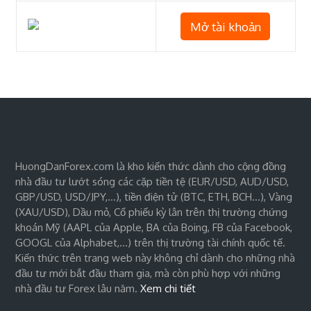
Mở tài khoản
HuongDanForex.com là kho kiến thức dành cho cộng đồng
nhà đầu tư lướt sóng các cặp tiền tệ (EUR/USD, AUD/USD,
GBP/USD, USD/JPY,…), tiền điện tử (BTC, ETH, BCH…), Vàng
(XAU/USD), Dầu mỏ, Cổ phiếu kỳ lân trên thị trường chứng
khoán Mỹ (AAPL của Apple, BA của Boing, FB của Facebook,
GOOGL của Alphabet,…) trên thị trường tài chính quốc tế.
Kiến thức trên trang web này không chỉ dành cho những nhà
đầu tư mới bắt đầu tham gia, mà còn phù hợp với những
nhà đầu tư Forex lâu năm.
Xem chi tiết