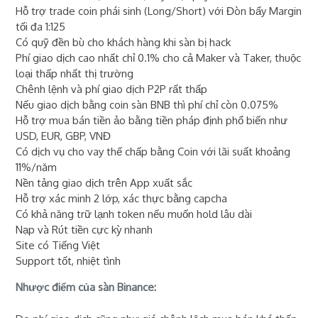
Hỗ trợ trade coin phái sinh (Long/Short) với Đòn bẩy Margin
tối đa 1:125
Có quỹ đền bù cho khách hàng khi sàn bị hack
Phí giao dịch cao nhất chỉ 0.1% cho cả Maker và Taker, thuộc
loại thấp nhất thị trường
Chênh lệnh và phí giao dịch P2P rất thấp
Nếu giao dịch bằng coin sàn BNB thì phí chỉ còn 0.075%
Hỗ trợ mua bán tiền ảo bằng tiền pháp định phổ biến như
USD, EUR, GBP, VNĐ
Có dịch vụ cho vay thế chấp bằng Coin với lãi suất khoảng
11%/năm
Nền tảng giao dịch trên App xuất sắc
Hỗ trợ xác minh 2 lớp, xác thực bằng capcha
Có khả năng trữ lạnh token nếu muốn hold lâu dài
Nạp và Rút tiền cực kỳ nhanh
Site có Tiếng Việt
Support tốt, nhiệt tình
Nhược điểm của sàn Binance: