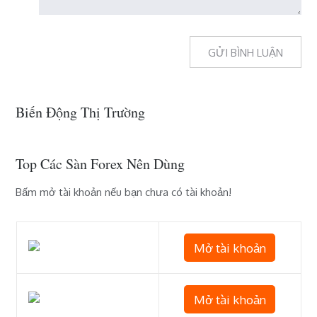
Biến Động Thị Trường
Top Các Sàn Forex Nên Dùng
Bấm mở tài khoản nếu bạn chưa có tài khoản!
Mở tài khoản
Mở tài khoản