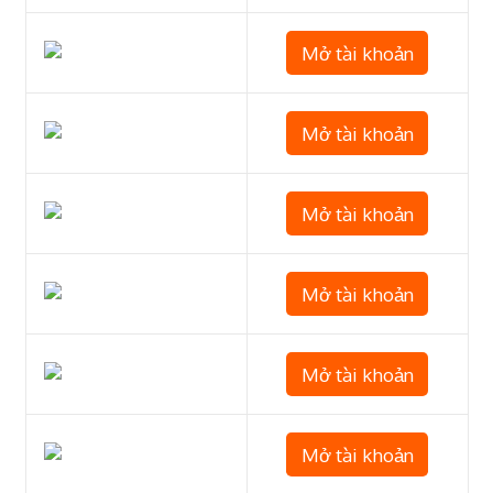
Mở tài khoản
Mở tài khoản
Mở tài khoản
Mở tài khoản
Mở tài khoản
Mở tài khoản