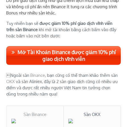
Do phí giao dịch cũng như giá chênh lệch mua bán khá thấp
và không có phí ẩn nên Binance ít tung ra các chương trình
Bonus như nhiều sàn khác.
Tuy nhiên bạn sẽ
được giảm 10% phí giao dịch vĩnh viễn
trên sàn Binance
khi mở tài khoản bằng cách
bấm vào đây
hoặc bấm vào nút bên dưới:
Mở Tài Khoản Binance được giảm 10% phí
giao dịch vĩnh viễn
Ngoài sàn
Binance
, bạn cũng có thể tham khảo thêm sàn
OKX
và sàn
Aliniex
, đây là 2 sàn giao dịch cũng có nhiều ưu
điểm và được rất nhiều người Việt Nam tin tưởng chọn
dùng trong nhiều năm qua!
Sàn Binance
Sàn OKX