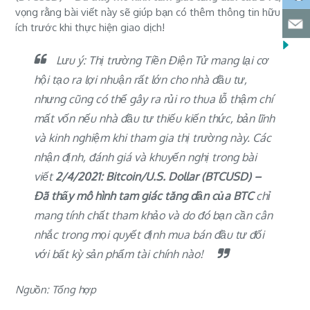
vọng rằng bài viết này sẽ giúp bạn có thêm thông tin hữu
ích trước khi thực hiện giao dịch!
Lưu ý: Thị trường Tiền Điện Tử mang lại cơ
hội tạo ra lợi nhuận rất lớn cho nhà đầu tư,
nhưng cũng có thể gây ra rủi ro thua lỗ thậm chí
mất vốn nếu nhà đầu tư thiếu kiến thức, bản lĩnh
và kinh nghiệm khi tham gia thị trường này. Các
nhận định, đánh giá và khuyến nghị trong bài
viết
2/4/2021: Bitcoin/U.S. Dollar (BTCUSD) –
Đã thấy mô hình tam giác tăng dần của BTC
chỉ
mang tính chất tham khảo và do đó bạn cần cân
nhắc trong mọi quyết định mua bán đầu tư đối
với bất kỳ sản phẩm tài chính nào!
Nguồn: Tổng hợp