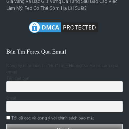
Giá Vàng Và Bạc Giữ Vững Đà Tăng Sau Báo Cáo Việc
Làm Mỹ: Fed Có Thể Sớm Hạ Lãi Suất?
Bản Tin Forex Qua Email
Đăng ký nhận bản tin "Hot" từ HuongDanForex.com qua
email
Tên của bạn
Email
Tôi đã đọc và đồng ý với chính sách bảo mật