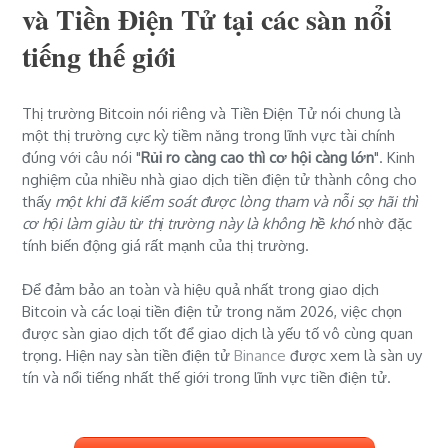
và Tiền Điện Tử tại các sàn nổi
tiếng thế giới
Thị trường Bitcoin nói riêng và Tiền Điện Tử nói chung là
một thị trường cực kỳ tiềm năng trong lĩnh vực tài chính
đúng với câu nói "
Rủi ro càng cao thì cơ hội càng lớn
". Kinh
nghiệm của nhiều nhà giao dịch tiền điện tử thành công cho
thấy
một khi đã kiểm soát được lòng tham và nỗi sợ hãi thì
cơ hội làm giàu từ thị trường này là không hề khó
nhờ đặc
tính biến động giá rất mạnh của thị trường.
Để đảm bảo an toàn và hiệu quả nhất trong giao dịch
Bitcoin và các loại tiền điện tử trong năm 2026, việc chọn
được sàn giao dịch tốt để giao dịch là yếu tố vô cùng quan
trọng. Hiện nay sàn tiền điện tử
Binance
được xem là sàn uy
tín và nổi tiếng nhất thế giới trong lĩnh vực tiền điện tử.