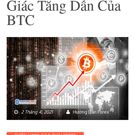
Giác Tăng Dần Của
BTC
2 Tháng 4, 2021
Hướng Dẫn Forex
Categories