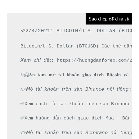
Sao chép để chia sẻ
📣2/4/2021: BITCOIN/U.S. DOLLAR (BTCUS
Bitcoin/U.S. Dollar (BTCUSD) Các thể cân n
𝘟𝘦𝘮 𝘤𝘩𝘪 𝘵𝘪ế𝘵: https://huongdanforex.c
✨🤗𝐀𝐧 𝐭â𝐦 𝐦ở 𝐭à𝐢 𝐤𝐡𝐨ả𝐧 𝐠𝐢𝐚𝐨 𝐝ị𝐜𝐡 𝐁𝐢𝐭𝐜𝐨𝐢𝐧 𝐯à 𝐧𝐡
👉𝘔ở 𝘵à𝘪 𝘬𝘩𝘰ả𝘯 𝘵𝘳ê𝘯 𝘴à𝘯 𝘉𝘪𝘯𝘢𝘯𝘤𝘦 𝘯ổ
✅Xem cách mở tài khoản trên sàn Binance đư
✅Xem hướng dẫn cách giao dịch Mua – Bán ti
👉𝘔ở 𝘵à𝘪 𝘬𝘩𝘰ả𝘯 𝘵𝘳ê𝘯 𝘴à𝘯 𝘙𝘦𝘮𝘪𝘵𝘢𝘯𝘰 𝘯