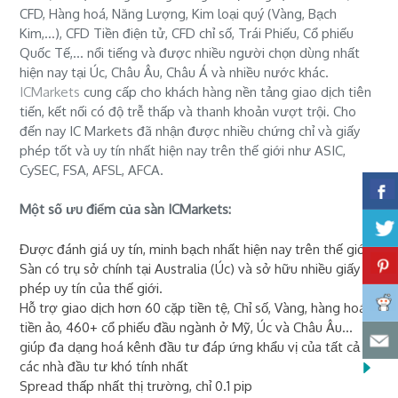
CFD, Hàng hoá, Năng Lượng, Kim loại quý (Vàng, Bạch
Kim,...), CFD Tiền điện tử, CFD chỉ số, Trái Phiếu, Cổ phiếu
Quốc Tế,... nổi tiếng và được nhiều người chọn dùng nhất
hiện nay tại Úc, Châu Âu, Châu Á và nhiều nước khác.
ICMarkets
cung cấp cho khách hàng nền tảng giao dịch tiên
tiến, kết nối có độ trễ thấp và thanh khoản vượt trội. Cho
đến nay IC Markets đã nhận được nhiều chứng chỉ và giấy
phép tốt và uy tín nhất hiện nay trên thế giới như ASIC,
CySEC, FSA, AFSL, AFCA.
Một số ưu điểm của sàn ICMarkets:
Được đánh giá uy tín, minh bạch nhất hiện nay trên thế giới
Sàn có trụ sở chính tại Australia (Úc) và sở hữu nhiều giấy
phép uy tín của thế giới.
Hỗ trợ giao dịch hơn 60 cặp tiền tệ, Chỉ số, Vàng, hàng hoá,
tiền ảo, 460+ cổ phiếu đầu ngành ở Mỹ, Úc và Châu Âu...
giúp đa dạng hoá kênh đầu tư đáp ứng khẩu vị của tất cả
các nhà đầu tư khó tính nhất
Spread thấp nhất thị trường, chỉ 0.1 pip