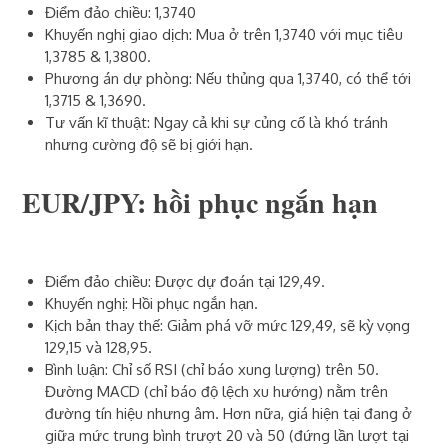
Điểm đảo chiều: 1,3740
Khuyến nghị giao dịch: Mua ở trên 1,3740 với mục tiêu
1,3785 & 1,3800.
Phương án dự phòng: Nếu thủng qua 1,3740, có thể tới
1,3715 & 1,3690.
Tư vấn kĩ thuật: Ngay cả khi sự củng cố là khó tránh
nhưng cường độ sẽ bị giới hạn.
EUR/JPY: hồi phục ngắn hạn
Điểm đảo chiều: Được dự đoán tại 129,49.
Khuyến nghị: Hồi phục ngắn hạn.
Kịch bản thay thế: Giảm phá vỡ mức 129,49, sẽ kỳ vọng
129,15 và 128,95.
Bình luận: Chỉ số RSI (chỉ báo xung lượng) trên 50.
Đường MACD (chỉ báo độ lệch xu hướng) nằm trên
đường tín hiệu nhưng âm. Hơn nữa, giá hiện tại đang ở
giữa mức trung bình trượt 20 và 50 (đứng lần lượt tại