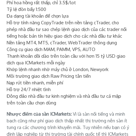
Phí hoa hồng rất thấp, chỉ 3.5$/lot
Tỷ lệ đòn bẩy 1:500
Đa dạng tài khoản để chọn lựa
Hỗ trợ tính năng CopyTrade trên nền tảng cTrader, cho
phép nhà đầu tư sao chép lệnh giao dịch của các trader nổi
tiếng hoặc bán tín hiệu giao dịch cho các nhà đầu tư khác
Nền tảng MT4, MT5, cTrader, WebTrader thông dụng
Công cụ giao dịch MAM, PAMM, VPS, AUTO
Thanh khoản dồi dào trên toàn cầu với hơn 15 tỷ USD giao
dịch qua ICMarkets mỗi ngày
Khớp lệnh nhanh nhờ máy chủ ở London, Newyork
Môi trường giao dịch Raw Pricing tân tiến
Nạp rút tiền nhanh, miễn phí
Hỗ trợ 24/7 nhiệt tình
Đông đảo nhà đầu tư kinh nghiệm và nhà đầu tư cá mập
trên toàn cầu chọn dùng
Nhược điểm của sàn ICMarkets:
Vì là sàn nổi tiếng và minh
bạch cũng như phí giao dịch thấp nhất thị trường nên sàn ít
tung ra các chương trình khuyến mãi. Tuy nhiên nếu bạn có ý
định lập nghiệp từ thị trường tài chính quốc tế thì ICMarkets