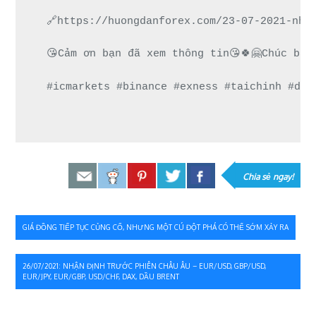
🔗https://huongdanforex.com/23-07-2021-nha
😘Cảm ơn bạn đã xem thông tin😘🍀🤗Chúc bạn
#icmarkets #binance #exness #taichinh #dau
Chia sẻ ngay!
Điều
GIÁ ĐỒNG TIẾP TỤC CỦNG CỐ, NHƯNG MỘT CÚ ĐỘT PHÁ CÓ THỂ SỚM XẢY RA
hướng
26/07/2021: NHẬN ĐỊNH TRƯỚC PHIÊN CHÂU ÂU – EUR/USD, GBP/USD,
bài
EUR/JPY, EUR/GBP, USD/CHF, DAX, DẦU BRENT
viết