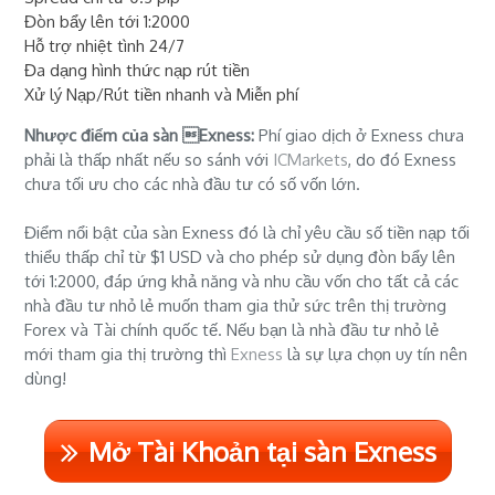
Đòn bẩy lên tới 1:2000
Hỗ trợ nhiệt tình 24/7
Đa dạng hình thức nạp rút tiền
Xử lý Nạp/Rút tiền nhanh và Miễn phí
Nhược điểm của sàn Exness:
Phí giao dịch ở Exness chưa
phải là thấp nhất nếu so sánh với
ICMarkets
, do đó Exness
chưa tối ưu cho các nhà đầu tư có số vốn lớn.
Điểm nổi bật của sàn Exness đó là chỉ yêu cầu số tiền nạp tối
thiểu thấp chỉ từ $1 USD và cho phép sử dụng đòn bẩy lên
tới 1:2000, đáp ứng khả năng và nhu cầu vốn cho tất cả các
nhà đầu tư nhỏ lẻ muốn tham gia thử sức trên thị trường
Forex và Tài chính quốc tế. Nếu bạn là nhà đầu tư nhỏ lẻ
mới tham gia thị trường thì
Exness
là sự lựa chọn uy tín nên
dùng!
Mở Tài Khoản tại sàn Exness