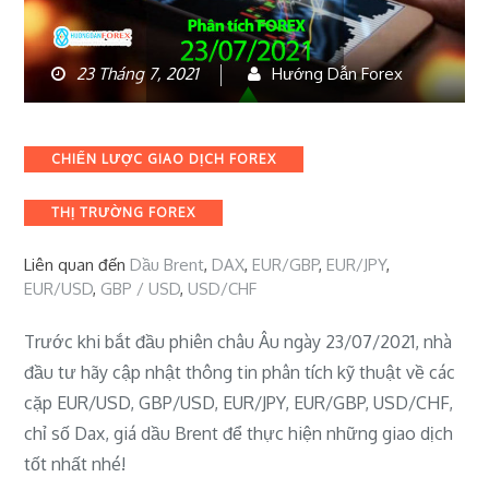
23 Tháng 7, 2021
Hướng Dẫn Forex
Categories
CHIẾN LƯỢC GIAO DỊCH FOREX
THỊ TRƯỜNG FOREX
Liên quan đến
Dầu Brent
,
DAX
,
EUR/GBP
,
EUR/JPY
,
EUR/USD
,
GBP / USD
,
USD/CHF
Trước khi bắt đầu phiên châu Âu ngày 23/07/2021, nhà
đầu tư hãy cập nhật thông tin phân tích kỹ thuật về các
cặp EUR/USD, GBP/USD, EUR/JPY, EUR/GBP, USD/CHF,
chỉ số Dax, giá dầu Brent để thực hiện những giao dịch
tốt nhất nhé!