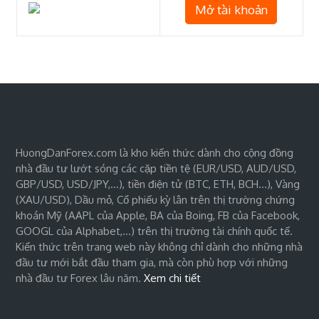
Mở tài khoản
HuongDanForex.com là kho kiến thức dành cho cộng đồng
nhà đầu tư lướt sóng các cặp tiền tệ (EUR/USD, AUD/USD,
GBP/USD, USD/JPY,…), tiền điện tử (BTC, ETH, BCH…), Vàng
(XAU/USD), Dầu mỏ, Cổ phiếu kỳ lân trên thị trường chứng
khoán Mỹ (AAPL của Apple, BA của Boing, FB của Facebook,
GOOGL của Alphabet,…) trên thị trường tài chính quốc tế.
Kiến thức trên trang web này không chỉ dành cho những nhà
đầu tư mới bắt đầu tham gia, mà còn phù hợp với những
nhà đầu tư Forex lâu năm.
Xem chi tiết