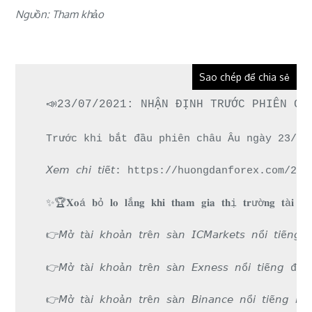
Nguồn: Tham khảo
Sao chép để chia sẻ
📣23/07/2021: NHẬN ĐỊNH TRƯỚC PHIÊN CH
Trước khi bắt đầu phiên châu Âu ngày 23/07
𝘟𝘦𝘮 𝘤𝘩𝘪 𝘵𝘪ế𝘵: https://huongdanforex.
✨🏆𝐗𝐨á 𝐛ỏ 𝐥𝐨 𝐥ắ𝐧𝐠 𝐤𝐡𝐢 𝐭𝐡𝐚𝐦 𝐠𝐢𝐚 𝐭𝐡ị 𝐭𝐫ườ𝐧𝐠 𝐭à𝐢 
👉𝘔ở 𝘵à𝘪 𝘬𝘩𝘰ả𝘯 𝘵𝘳ê𝘯 𝘴à𝘯 𝘐𝘊𝘔𝘢𝘳𝘬𝘦𝘵𝘴 𝘯
👉𝘔ở 𝘵à𝘪 𝘬𝘩𝘰ả𝘯 𝘵𝘳ê𝘯 𝘴à𝘯 𝘌𝘹𝘯𝘦𝘴𝘴 𝘯ổ𝘪 
👉𝘔ở 𝘵à𝘪 𝘬𝘩𝘰ả𝘯 𝘵𝘳ê𝘯 𝘴à𝘯 𝘉𝘪𝘯𝘢𝘯𝘤𝘦 𝘯ổ𝘪 𝘵