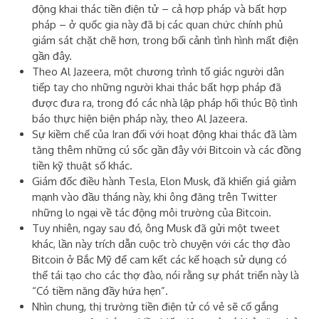
động khai thác tiền điện tử – cả hợp pháp và bất hợp
pháp – ở quốc gia này đã bị các quan chức chính phủ
giám sát chặt chẽ hơn, trong bối cảnh tình hình mất điện
gần đây.
Theo Al Jazeera, một chương trình tố giác người dân
tiếp tay cho những người khai thác bất hợp pháp đã
được đưa ra, trong đó các nhà lập pháp hối thúc Bộ tình
báo thực hiện biện pháp này, theo Al Jazeera.
Sự kiềm chế của Iran đối với hoạt động khai thác đã làm
tăng thêm những cú sốc gần đây với Bitcoin và các đồng
tiền kỹ thuật số khác.
Giám đốc điều hành Tesla, Elon Musk, đã khiến giá giảm
mạnh vào đầu tháng này, khi ông đăng trên Twitter
những lo ngại về tác động môi trường của Bitcoin.
Tuy nhiên, ngay sau đó
,
ông Musk đã gửi một tweet
khác, lần này trích dẫn cuộc trò chuyện với các thợ đào
Bitcoin ở Bắc Mỹ để cam kết các kế hoạch sử dụng có
thể tái tạo cho các thợ đào, nói rằng sự phát triển này là
“Có tiềm năng đầy hứa hẹn”.
Nhìn chung, thị trường tiền điện tử có vẻ sẽ cố gắng