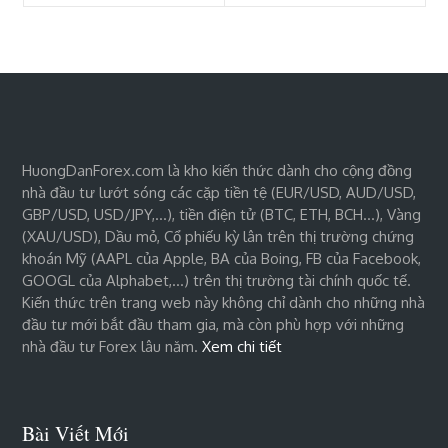
HuongDanForex.com là kho kiến thức dành cho cộng đồng
nhà đầu tư lướt sóng các cặp tiền tệ (EUR/USD, AUD/USD,
GBP/USD, USD/JPY,…), tiền điện tử (BTC, ETH, BCH…), Vàng
(XAU/USD), Dầu mỏ, Cổ phiếu kỳ lân trên thị trường chứng
khoán Mỹ (AAPL của Apple, BA của Boing, FB của Facebook,
GOOGL của Alphabet,…) trên thị trường tài chính quốc tế.
Kiến thức trên trang web này không chỉ dành cho những nhà
đầu tư mới bắt đầu tham gia, mà còn phù hợp với những
nhà đầu tư Forex lâu năm.
Xem chi tiết
Bài Viết Mới