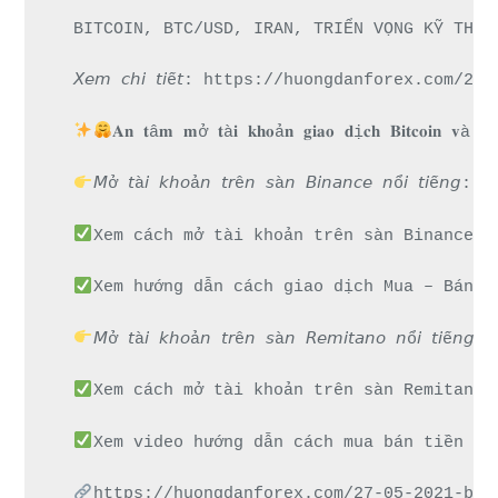
BITCOIN, BTC/USD, IRAN, TRIỂN VỌNG KỸ THUẬ
𝘟𝘦𝘮 𝘤𝘩𝘪 𝘵𝘪ế𝘵: https://huongdanforex
𝐀𝐧 𝐭â𝐦 𝐦ở 𝐭à𝐢 𝐤𝐡𝐨ả𝐧 𝐠𝐢𝐚𝐨 𝐝ị𝐜𝐡 𝐁𝐢𝐭𝐜𝐨𝐢𝐧 𝐯à 𝐧𝐡
𝘔ở 𝘵à𝘪 𝘬𝘩𝘰ả𝘯 𝘵𝘳ê𝘯 𝘴à𝘯 𝘉𝘪𝘯𝘢𝘯𝘤𝘦 𝘯ổ
Xem cách mở tài khoản trên sàn Binance đ
Xem hướng dẫn cách giao dịch Mua – Bán t
𝘔ở 𝘵à𝘪 𝘬𝘩𝘰ả𝘯 𝘵𝘳ê𝘯 𝘴à𝘯 𝘙𝘦𝘮𝘪𝘵𝘢𝘯𝘰 𝘯
Xem cách mở tài khoản trên sàn Remitano 
Xem video hướng dẫn cách mua bán tiền đi
https://huongdanforex.com/27-05-2021-btc