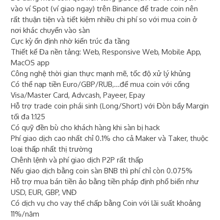
vào ví Spot (ví giao ngay) trên Binance để trade coin nên
rất thuận tiện và tiết kiệm nhiều chi phí so với mua coin ở
nơi khác chuyển vào sàn
Cực kỳ ổn định nhờ kiến trúc đa tầng
Thiết kế Đa nền tảng: Web, Responsive Web, Mobile App,
MacOS app
Công nghệ thời gian thực mạnh mẽ, tốc độ xử lý khủng
Có thể nạp tiền Euro/GBP/RUB,...để mua coin với cổng
Visa/Master Card, Advcash, Payeer, Epay
Hỗ trợ trade coin phái sinh (Long/Short) với Đòn bẩy Margin
tối đa 1:125
Có quỹ đền bù cho khách hàng khi sàn bị hack
Phí giao dịch cao nhất chỉ 0.1% cho cả Maker và Taker, thuộc
loại thấp nhất thị trường
Chênh lệnh và phí giao dịch P2P rất thấp
Nếu giao dịch bằng coin sàn BNB thì phí chỉ còn 0.075%
Hỗ trợ mua bán tiền ảo bằng tiền pháp định phổ biến như
USD, EUR, GBP, VNĐ
Có dịch vụ cho vay thế chấp bằng Coin với lãi suất khoảng
11%/năm