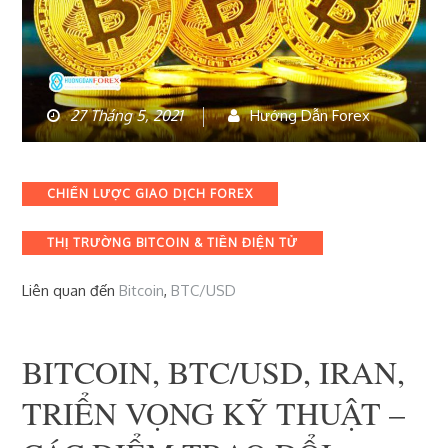
27 Tháng 5, 2021
Hướng Dẫn Forex
Categories
CHIẾN LƯỢC GIAO DỊCH FOREX
THỊ TRƯỜNG BITCOIN & TIỀN ĐIỆN TỬ
Liên quan đến
Bitcoin
,
BTC/USD
BITCOIN, BTC/USD, IRAN,
TRIỂN VỌNG KỸ THUẬT –