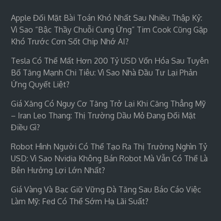
Apple Đối Mặt Bài Toán Khó Nhất Sau Nhiều Thập Kỷ:
Vì Sao “bậc Thầy Chuỗi Cung Ứng” Tim Cook Cũng Gặp
Khó Trước Cơn Sốt Chip Nhớ AI?
Tesla Có Thể Mất Hơn 200 Tỷ USD Vốn Hóa Sau Tuyên
Bố Tăng Mạnh Chi Tiêu: Vì Sao Nhà Đầu Tư Lại Phản
Ứng Quyết Liệt?
Giá Xăng Có Nguy Cơ Tăng Trở Lại Khi Căng Thẳng Mỹ
– Iran Leo Thang: Thị Trường Dầu Mỏ Đang Đối Mặt
Điều Gì?
Robot Hình Người Có Thể Tạo Ra Thị Trường Nghìn Tỷ
USD: Vì Sao Nvidia Không Bán Robot Mà Vẫn Có Thể Là
Bên Hưởng Lợi Lớn Nhất?
Giá Vàng Và Bạc Giữ Vững Đà Tăng Sau Báo Cáo Việc
Làm Mỹ: Fed Có Thể Sớm Hạ Lãi Suất?