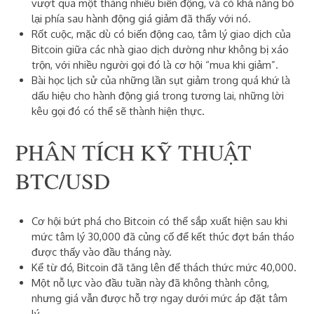
vượt qua một tháng nhiều biến động, và có khả năng bỏ
lại phía sau hành động giá giảm đã thấy với nó.
Rốt cuộc, mặc dù có biến động cao, tâm lý giao dịch của
Bitcoin giữa các nhà giao dịch dường như không bị xáo
trộn, với nhiều người gọi đó là cơ hội “mua khi giảm”.
Bài học lịch sử của những lần sụt giảm trong quá khứ là
dấu hiệu cho hành động giá trong tương lai, những lời
kêu gọi đó có thể sẽ thành hiện thực.
PHÂN TÍCH KỸ THUẬT
BTC/USD
Cơ hội bứt phá cho Bitcoin có thể sắp xuất hiện sau khi
mức tâm lý 30,000 đã củng cố để kết thúc đợt bán tháo
được thấy vào đầu tháng này.
Kể từ đó, Bitcoin đã tăng lên để thách thức mức 40,000.
Một nỗ lực vào đầu tuần này đã không thành công,
nhưng giá vẫn được hỗ trợ ngay dưới mức áp đặt tâm
lý.