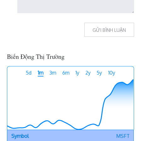
Biến Động Thị Trường
5d
1m
3m
6m
1y
2y
5y
10y
MSFT