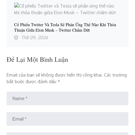
Cổ Phiếu Twitter Và Tesla Sẽ Phản Ứng Thế Nào Khi Thỏa
Thuận Giữa Elon Musk – Twitter Chấm Dứt
Th8 09, 2026
Để Lại Một Bình Luận
Email của bạn sẽ không được hiển thị công khai.
Các trường
bắt buộc được đánh dấu
*