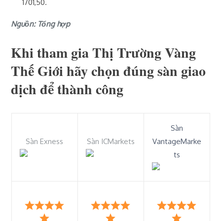
1701,50.
Nguồn: Tổng hợp
Khi tham gia Thị Trường Vàng
Thế Giới hãy chọn đúng sàn giao
dịch để thành công
Sàn
Sàn Exness
Sàn ICMarkets
VantageMarke
ts