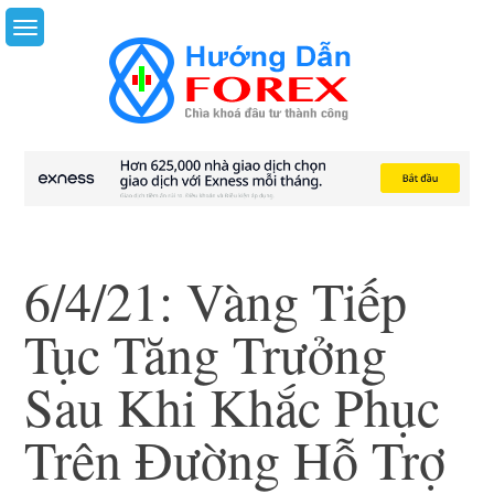
Skip
to
content
6/4/21: Vàng Tiếp
Tục Tăng Trưởng
Sau Khi Khắc Phục
Trên Đường Hỗ Trợ