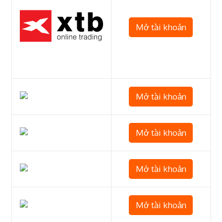
Mở tài khoản
Mở tài khoản
Mở tài khoản
Mở tài khoản
Mở tài khoản