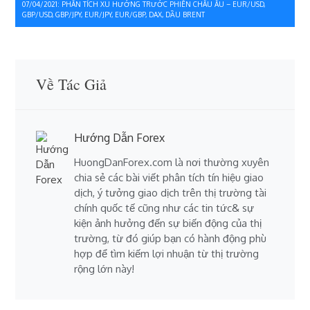
bài
07/04/2021: PHÂN TÍCH XU HƯỚNG TRƯỚC PHIÊN CHÂU ÂU – EUR/USD,
GBP/USD, GBP/JPY, EUR/JPY, EUR/GBP, DAX, DẦU BRENT
viết
Về Tác Giả
Hướng Dẫn Forex
HuongDanForex.com là nơi thường xuyên
chia sẻ các bài viết phân tích tín hiệu giao
dịch, ý tưởng giao dịch trên thị trường tài
chính quốc tế cũng như các tin tức& sự
kiện ảnh hưởng đến sự biến động của thị
trường, từ đó giúp bạn có hành động phù
hợp để tìm kiếm lợi nhuận từ thị trường
rộng lớn này!