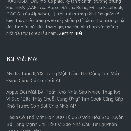
(XAU/USD), Dầu mỏ, Cổ phiếu kỳ lân trên thị trường chứng
khoán Mỹ (AAPL của Apple, BA của Boing, FB của Facebook,
GOOGL của Alphabet,…) trên thị trường tài chính quốc tế.
Kiến thức trên trang web này không chỉ dành cho những nhà
đầu tư mới bắt đầu tham gia, mà còn phù hợp với những
nhà đầu tư Forex lâu năm.
Xem chi tiết
Bài Viết Mới
Nvidia Tăng 11,6% Trong Một Tuần: Hai Động Lực Mới
Đang Củng Cố Cơn Sốt AI
Apple Đối Mặt Bài Toán Khó Nhất Sau Nhiều Thập Kỷ:
Vì Sao “bậc Thầy Chuỗi Cung Ứng” Tim Cook Cũng Gặp
Khó Trước Cơn Sốt Chip Nhớ AI?
Tesla Có Thể Mất Hơn 200 Tỷ USD Vốn Hóa Sau Tuyên
Bố Tăng Mạnh Chi Tiêu: Vì Sao Nhà Đầu Tư Lại Phản