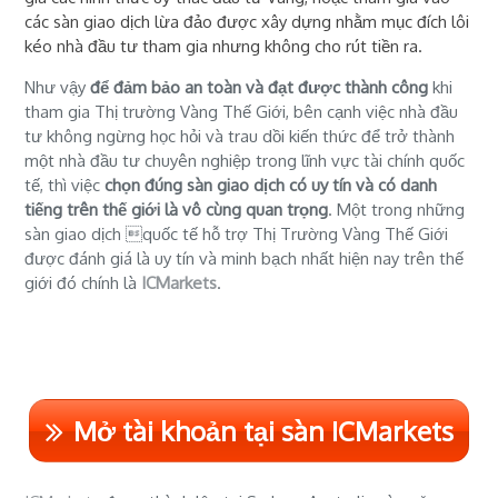
các sàn giao dịch lừa đảo được xây dựng nhằm mục đích lôi
kéo nhà đầu tư tham gia nhưng không cho rút tiền ra.
Như vậy
để đảm bảo an toàn và đạt được thành công
khi
tham gia Thị trường Vàng Thế Giới, bên cạnh việc nhà đầu
tư không ngừng học hỏi và trau dồi kiến thức để trở thành
một nhà đầu tư chuyên nghiệp trong lĩnh vực tài chính quốc
tế, thì việc
chọn đúng sàn giao dịch có uy tín và có danh
tiếng trên thế giới là vô cùng quan trọng
. Một trong những
sàn giao dịch quốc tế hỗ trợ Thị Trường Vàng Thế Giới
được đánh giá là uy tín và minh bạch nhất hiện nay trên thế
giới đó chính là
ICMarkets
.
Mở tài khoản tại sàn ICMarkets