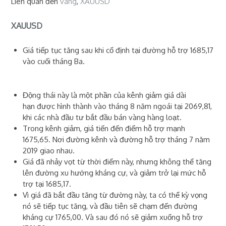
Liên quan đến
vàng
,
XAUUSD
XAUUSD
Giá tiếp tục tăng sau khi cố định tại đường hỗ trợ 1685,17
vào cuối tháng Ba.
Động thái này là một phần của
kênh g
i
ảm giá
dài
hạn được hình thành vào tháng 8 năm ngoái tại 2069,81,
khi các nhà đầu tư bắt đầu bán
vàng
hàng loạt.
Trong kênh giảm, giá tiến đến điểm hỗ trợ mạnh
1675,65. Nơi đường kênh và đường hỗ trợ tháng 7 năm
2019 giao nhau.
Giá đã nhảy vọt từ thời điểm này, nhưng không thể tăng
lên
đường xu hướng
kháng cự, và giảm trở lại mức hỗ
trợ tại 1685,17.
Vì giá đã bắt đầu tăng từ đường này, ta có thể kỳ vọng
nó sẽ tiếp tục tăng, và đầu tiên sẽ chạm đến đường
kháng cự 1765,00. Và sau đó nó sẽ giảm xuống hỗ trợ