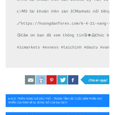
👉𝘔ở 𝘵à𝘪 𝘬𝘩𝘰ả𝘯 𝘵𝘳ê𝘯 𝘴à𝘯 𝘐𝘊𝘔𝘢𝘳𝘬𝘦𝘵𝘴 
🔗https://huongdanforex.com/6-4-21-vang-ti
😘Cảm ơn bạn đã xem thông tin😘🍀🤗Chúc bạn
#icmarkets #exness #taichinh #dautu #vang 
Chia sẻ ngay!
Điều
6/4/21: TRIỂN VỌNG GIÁ DẦU THÔ – TRỌNG TÂM CÁC CUỘC ĐÀM PHÁN HẠT
NHÂN CỦA IRAN VÀ SỰ BÙNG NỔ CỦA ĐẠI DỊCH
hướng